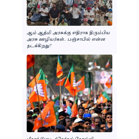
ஆம் ஆத்மி அரசுக்கு எதிராக திரும்பிய
அரசு ஊழியர்கள்.. பஞ்சாபில் என்ன
நடக்கிறது?
பீகார் இடைத்தேர்தல் தோல்வி..