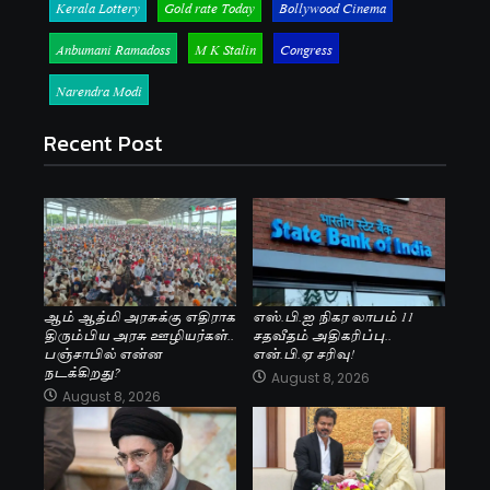
Kerala Lottery
Gold rate Today
Bollywood Cinema
Anbumani Ramadoss
M K Stalin
Congress
Narendra Modi
Recent Post
ஆம் ஆத்மி அரசுக்கு எதிராக
எஸ்.பி.ஐ நிகர லாபம் 11
திரும்பிய அரசு ஊழியர்கள்..
சதவீதம் அதிகரிப்பு..
பஞ்சாபில் என்ன
என்.பி.ஏ சரிவு!
நடக்கிறது?
August 8, 2026
August 8, 2026