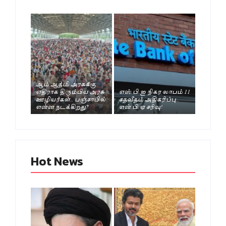
ஆம் ஆத்மி அரசுக்கு
எதிராக திரும்பிய அரசு
எஸ்.பி.ஐ நிகர லாபம் 11
ஊழியர்கள்.. பஞ்சாபில்
சதவீதம் அதிகரிப்பு..
என்ன நடக்கிறது?
என்.பி.ஏ சரிவு!
Hot News