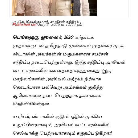
டி.கே. சிவக்குமார்- சபரீசன் சந்திப்பு
Published on:
July 8, 2026 at 12:44 pm
By
Jayakrishnan R
பெங்களூரு, ஜூலை 8, 2026:
கர்நாடக
முதல்வருடன் தமிழ்நாடு முன்னாள் முதல்வர் மு.க.
ஸ்டாலின் அவர்களின் மருமகனான சபரீசன்
சந்திப்பு நடைபெற்றுள்ளது. இந்த சந்திப்பு அரசியல்
வட்டாரங்களில் கவனத்தை ஈர்த்துள்ளது. இரு
மாநிலங்களின் அரசியல் மற்றும் நிர்வாக
தொடர்பான பல்வேறு அம்சங்கள் குறித்து
ஆலோசனை நடைபெற்றதாக தகவல்கள்
தெரிவிக்கின்றன.
சபரீசன், ஸ்டாலின் குடும்பத்தின் முக்கிய
உறுப்பினராகவும், அரசியல் வட்டாரங்களில்
செல்வாக்கு பெற்றவராகவும் கருதப்படுகிறார்.