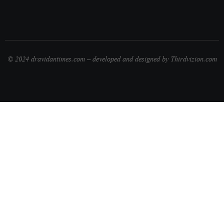
© 2024 dravidantimes.com – developed and designed by Thirdvizion.com