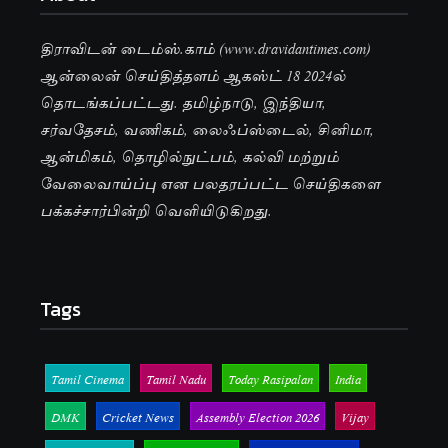
திராவிடன் டைம்ஸ்.காம் (www.dravidantimes.com)
ஆன்லைன் செய்தித்தளம் ஆகஸ்ட் 18 2024ல்
தொடங்கப்பட்டது. தமிழ்நாடு, இந்தியா,
சர்வதேசம், வணிகம், லைஃப்ஸ்டைல், சினிமா,
ஆன்மிகம், தொழில்நுட்பம், கல்வி மற்றும்
வேலைவாய்ப்பு என பலதரப்பட்ட செய்திகளை
பக்கச்சார்பின்றி வெளியிடுகிறது.
Tags
Tamil Cinema
Tamil Nadu
Today Rasipalan
India
DMK
Cricket News
Assembly Election 2026
Vijay