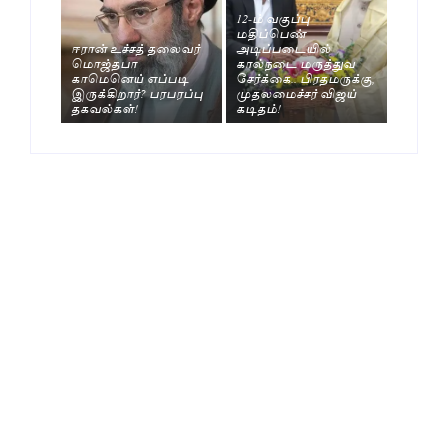
12-ம் வகுப்பு
மதிப்பெண்
ஈரான் உச்சத் தலைவர்
அடிப்படையில்
மொஜ்தபா
கால்நடை மருத்துவ
காமெனெய் எப்படி
சேர்க்கை.. பிரதமருக்கு,
இருக்கிறார்? பரபரப்பு
முதலமைச்சர் விஜய்
தகவல்கள்!
கடிதம்!