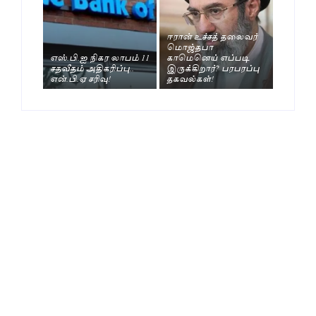
ஈரான் உச்சத் தலைவர்
மொஜ்தபா
எஸ்.பி.ஐ நிகர லாபம் 11
காமெனெய் எப்படி
சதவீதம் அதிகரிப்பு..
இருக்கிறார்? பரபரப்பு
என்.பி.ஏ சரிவு!
தகவல்கள்!