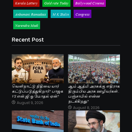
Kerala Lottery
Gold rate Today
Bollywood Cinema
Anbumani Ramadoss
M K Stalin
Congress
Narendra Modi
Recent Post
வெளிநாட்டு நிதியை யார்
ஆம் ஆத்மி அரசுக்கு எதிராக
கட்டுப்படுத்துகிறார்? பாஜக
திரும்பிய அரசு ஊழியர்கள்..
VS என்.ஜி.ஓ மோதல் ஏன்?
பஞ்சாபில் என்ன
நடக்கிறது?
August 9, 2026
August 8, 2026