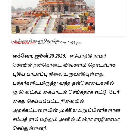
அயோத்தி ராமர் கோவில்
Published on:
June 28, 2026 at 2:05 pm
By
Saranya JK
லக்னோ, ஜூன் 28 2026;
அயோத்தி ராமர்
கோயில் நன்கொடை விவகாரம் தொடர்பாக
புதிய பரபரப்பு நிலை உருவாகியுள்ளது.
பக்தர்களிடமிருந்து வந்த நன்கொடைகளில்
ரூ.80 லட்சம் கையாடல் செய்ததாக எட்டு பேர்
கைது செய்யப்பட்ட நிலையில்,
அறக்கட்டளையின் முக்கிய உறுப்பினர்களான
சம்பத் ராய் மற்றும் அனில் மிஸ்ரா ராஜினாமா
செய்துள்ளனர்.