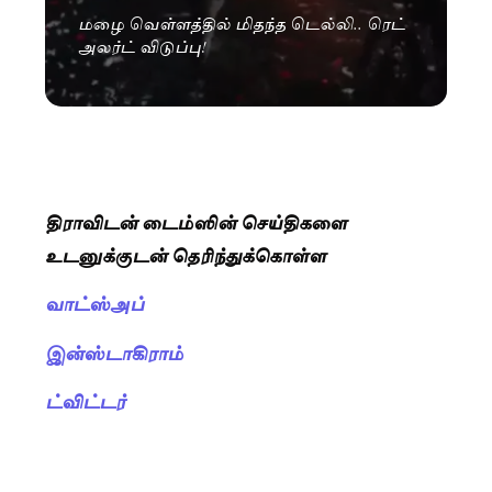
மழை வெள்ளத்தில் மிதந்த டெல்லி.. ரெட்
அலர்ட் விடுப்பு!
திராவிடன் டைம்ஸின் செய்திகளை
உடனுக்குடன் தெரிந்துக்கொள்ள
வாட்ஸ்அப்
இன்ஸ்டாகிராம்
ட்விட்டர்