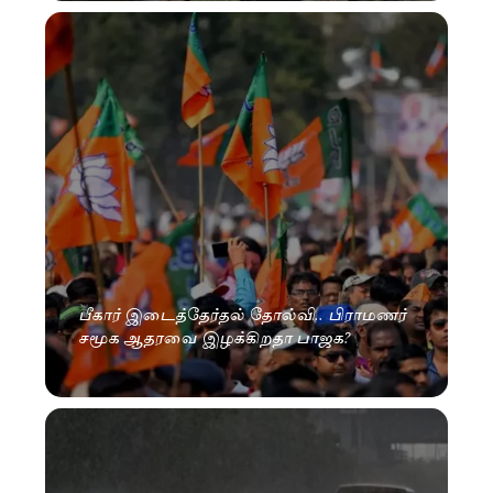
பீகார் இடைத்தேர்தல் தோல்வி.. பிராமணர்
சமூக ஆதரவை இழக்கிறதா பாஜக?