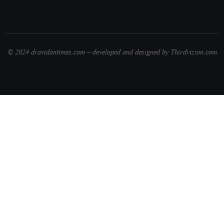
© 2024 dravidantimes.com – developed and designed by Thirdvizion.com