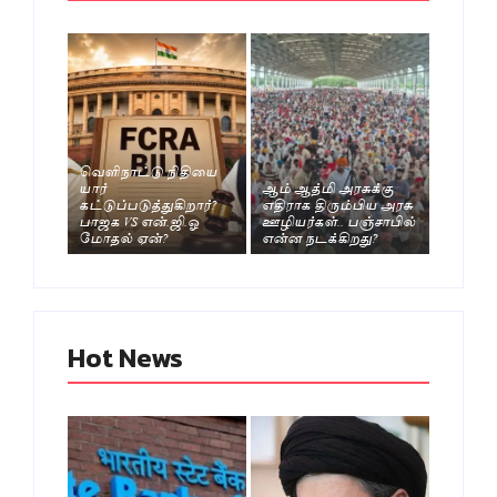
வெளிநாட்டு நிதியை
யார்
ஆம் ஆத்மி அரசுக்கு
கட்டுப்படுத்துகிறார்?
எதிராக திரும்பிய அரசு
பாஜக VS என்.ஜி.ஓ
ஊழியர்கள்.. பஞ்சாபில்
மோதல் ஏன்?
என்ன நடக்கிறது?
Hot News