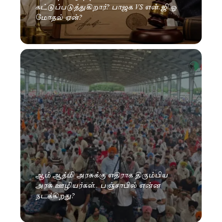
கட்டுப்படுத்துகிறார்? பாஜக VS என்.ஜி.ஓ
மோதல் ஏன்?
ஆம் ஆத்மி அரசுக்கு எதிராக திரும்பிய
அரசு ஊழியர்கள்.. பஞ்சாபில் என்ன
நடக்கிறது?