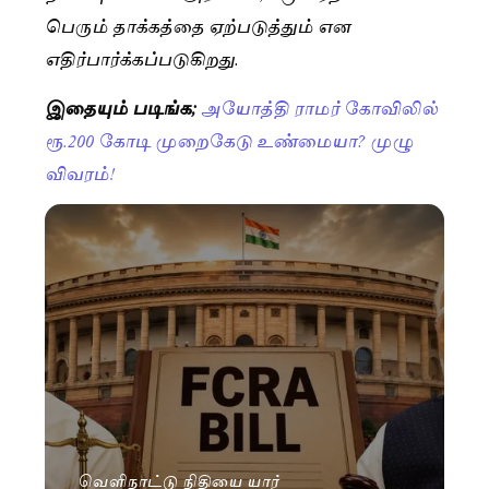
பெரும் தாக்கத்தை ஏற்படுத்தும் என
எதிர்பார்க்கப்படுகிறது.
இதையும் படிங்க;
அயோத்தி ராமர் கோவிலில்
ரூ.200 கோடி முறைகேடு உண்மையா? முழு
விவரம்!
வெளிநாட்டு நிதியை யார்