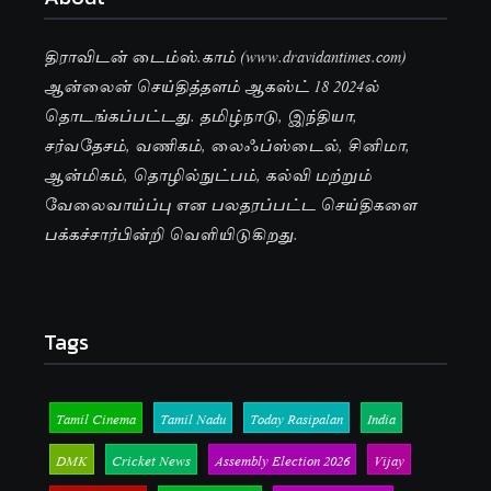
திராவிடன் டைம்ஸ்.காம் (www.dravidantimes.com)
ஆன்லைன் செய்தித்தளம் ஆகஸ்ட் 18 2024ல்
தொடங்கப்பட்டது. தமிழ்நாடு, இந்தியா,
சர்வதேசம், வணிகம், லைஃப்ஸ்டைல், சினிமா,
ஆன்மிகம், தொழில்நுட்பம், கல்வி மற்றும்
வேலைவாய்ப்பு என பலதரப்பட்ட செய்திகளை
பக்கச்சார்பின்றி வெளியிடுகிறது.
Tags
Tamil Cinema
Tamil Nadu
Today Rasipalan
India
DMK
Cricket News
Assembly Election 2026
Vijay