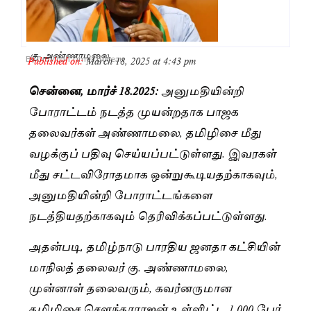
கு. அண்ணாமலை
Published on:
March 18, 2025 at 4:43 pm
By
Dravidan Times Bureau
சென்னை, மார்ச் 18.2025:
அனுமதியின்றி
போராட்டம் நடத்த முயன்றதாக பாஜக
தலைவர்கள் அண்ணாமலை, தமிழிசை மீது
வழக்குப் பதிவு செய்யப்பட்டுள்ளது. இவரகள்
மீது சட்டவிரோதமாக ஒன்றுகூடியதற்காகவும்,
அனுமதியின்றி போராட்டங்களை
நடத்தியதற்காகவும் தெரிவிக்கப்பட்டுள்ளது.
அதன்படி, தமிழ்நாடு பாரதிய ஜனதா கட்சியின்
மாநிலத் தலைவர் கு. அண்ணாமலை,
முன்னாள் தலைவரும், கவர்னருமான
தமிழிசை செளந்தரராஜன் உள்ளிட்ட 1,000 பேர்