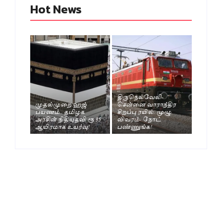
Hot News
திருநெல்வேலி-
முதல்முறை ஹஜ்
சென்னை வாராந்திர
பயணம்.. தமிழக
சிறப்பு ரயில். முழு
அரசின் நிதியுதவி ரூ.35
விவரம்- நோட்
ஆயிரமாக உயர்வு!
பண்ணுங்க!