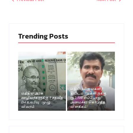
Trending Posts
மதிப்புமிகு மகளிர்
மத்திய அரசு
திட்டம்.. மகளிருக்கு
ஊழியர்களுக்கு 3 சதவீத
ரூ.2,500 எப்போது?
DA உயர்வு.. முழு
அமைச்சர் கொடுத்த
விவரம்
விளக்கம்!