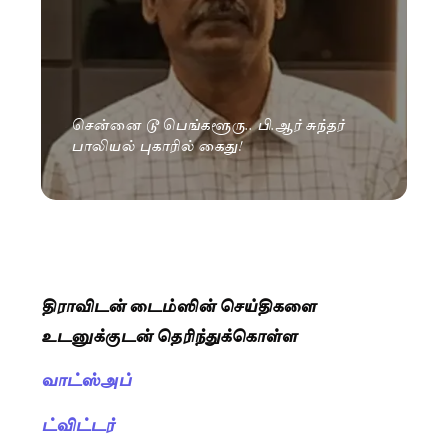
சென்னை டூ பெங்களூரு.. பி.ஆர் சுந்தர்
பாலியல் புகாரில் கைது!
திராவிடன் டைம்ஸின் செய்திகளை
உடனுக்குடன் தெரிந்துக்கொள்ள
வாட்ஸ்அப்
ட்விட்டர்