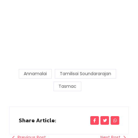
Annamalai
Tamilisai Soundararajan
Tasmac
Share Article:
Previous Post
Next Post