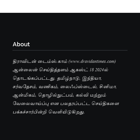
About
திராவிடன் டைம்ஸ்.காம் (www.dravidantimes.com)
ஆன்லைன் செய்தித்தளம் ஆகஸ்ட் 18 2024ல்
தொடங்கப்பட்டது. தமிழ்நாடு, இந்தியா,
சர்வதேசம், வணிகம், லைஃப்ஸ்டைல், சினிமா,
ஆன்மிகம், தொழில்நுட்பம், கல்வி மற்றும்
வேலைவாய்ப்பு என பலதரப்பட்ட செய்திகளை
பக்கச்சார்பின்றி வெளியிடுகிறது.