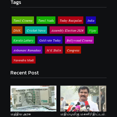
Tags
Tamil Cinema
Tamil Nadu
Today Rasipalan
India
DMK
Cricket News
Assembly Election 2026
Vijay
Kerala Lottery
Gold rate Today
Bollywood Cinema
Anbumani Ramadoss
M K Stalin
Congress
Narendra Modi
Recent Post
மத்திய அரசு
மதிப்புமிகு மகளிர் திட்டம்..