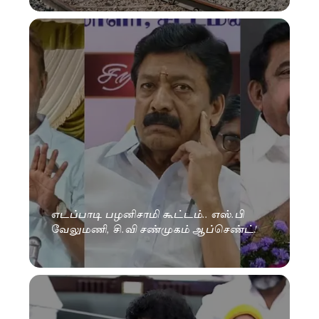
எடப்பாடி பழனிசாமி கூட்டம்.. எஸ்.பி
வேலுமணி, சி.வி சண்முகம் ஆப்செண்ட்!