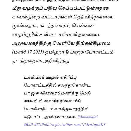
மீது வழக்குப் பதிவு செய்யப்பட்டுள்ளதாக
காவல்துறை வட்டாரங்கள் தெரிவித்துள்ளன.
முன்னதாக, கடந்த வாரம், சென்னை
எழும்பூரில் உள்ள டாஸ்மாக் தலைமை
அலுவலகத்திற்கு வெளியே திங்கள்கிழமை
(மார்ச் 17 2025) தமிழ்நாடு பாஜக போராட்டம்
நடத்துவதாக அறிவித்தது.
டாஸ்மாக் ஊழல் எதிர்ப்பு
போராட்டத்தில் கலந்துகொண்ட
பா.ஜ.க.வினரை 6 மணிக்கு மேல்
காவலில் வைத்த நிலையில்
போலீசாரிடம் வாக்குவாதத்தில்
ஈடுபட்ட அண்ணாமலை.
#Annamalai
#BJP
#TNPolitics
pic.twitter.com/NMra1apAK3