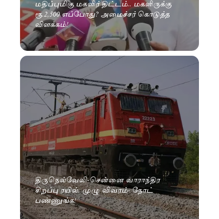
மதிப்புமிகு மகளிர் திட்டம்.. மகளிருக்கு
ரூ.2,500 எப்போது? அமைச்சர் கொடுத்த
விளக்கம்!
திருநெல்வேலி-சென்னை வாராந்திர
சிறப்பு ரயில். முழு விவரம்- நோட்
பண்ணுங்க!