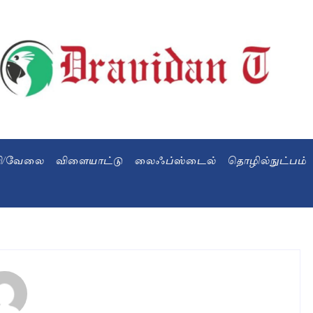
வி/வேலை
விளையாட்டு
லைஃப்ஸ்டைல்
தொழில்நுட்பம்