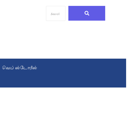
வெப் ஸ்டோரீஸ்