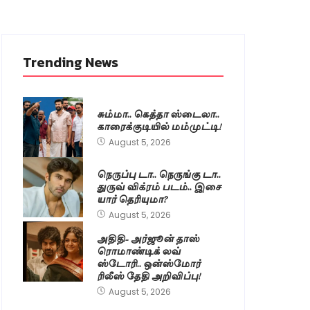
Trending News
சும்மா.. கெத்தா ஸ்டைலா..
காரைக்குடியில் மம்முட்டி!
August 5, 2026
நெருப்பு டா.. நெருங்கு டா..
துருவ் விக்ரம் படம்.. இசை
யார் தெரியுமா?
August 5, 2026
அதிதி- அர்ஜூன் தாஸ்
ரொமாண்டிக் லவ்
ஸ்டோரி.. ஒன்ஸ்மோர்
ரிலீஸ் தேதி அறிவிப்பு!
August 5, 2026