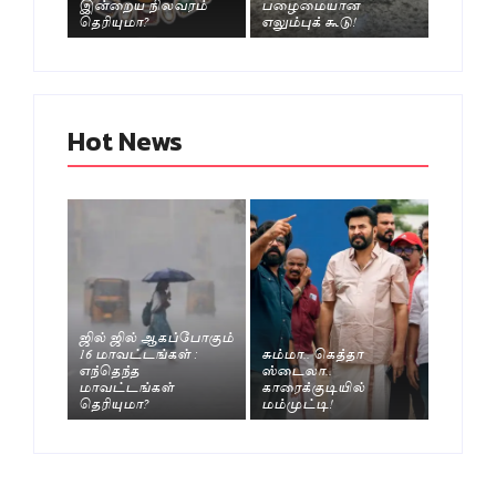
இன்றைய நிலவரம்
பழைமையான
தெரியுமா?
எலும்புக் கூடு!
Hot News
ஜில் ஜில் ஆகப்போகும்
16 மாவட்டங்கள் :
சும்மா.. கெத்தா
எந்தெந்த
ஸ்டைலா..
மாவட்டங்கள்
காரைக்குடியில்
தெரியுமா?
மம்முட்டி!