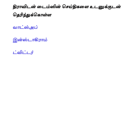
திராவிடன் டைம்ஸின் செய்திகளை உடனுக்குடன்
தெரிந்துக்கொள்ள
வாட்ஸ்அப்
இன்ஸ்டாகிராம்
ட்விட்டர்