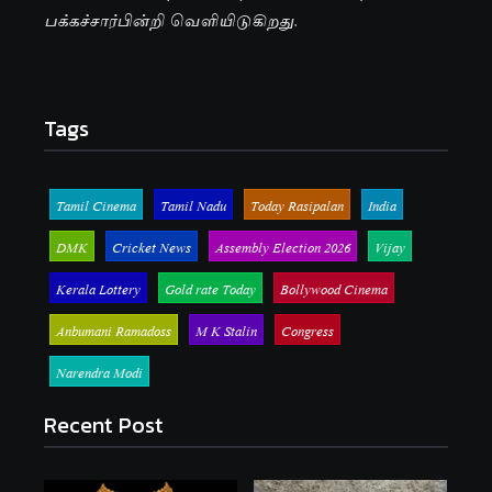
பக்கச்சார்பின்றி வெளியிடுகிறது.
Tags
Tamil Cinema
Tamil Nadu
Today Rasipalan
India
DMK
Cricket News
Assembly Election 2026
Vijay
Kerala Lottery
Gold rate Today
Bollywood Cinema
Anbumani Ramadoss
M K Stalin
Congress
Narendra Modi
Recent Post