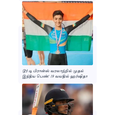
டூர் டி பிரான்ஸ் வரலாற்றில் முதல்
இந்திய பெண்! 19 வயதில் ஹர்ஷிதா