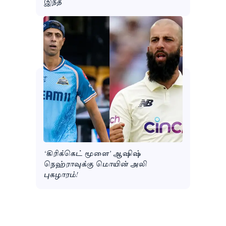
இந்த
‘கிரிக்கெட் மூளை’ ஆஷிஷ்
நெஹ்ராவுக்கு மொயின் அலி
புகழாரம்!