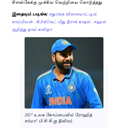
சிஎஸ்கேக்கு முக்கிய வெற்றியை கொடுத்தது.
இதையும் படிங்க;
சதுரங்க விளையாட்டில்
சாம்பியன்.. கிரிக்கெட் மீது தீராக் காதல்.. சஹல்
குறித்து தாய் சுனிதா!
2027 உலக கோப்பையில் ரோஹித்
சர்மா? பி.சி.சி.ஐ தீவிரம்