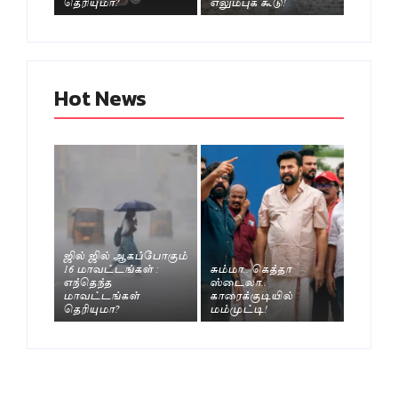
தெரியுமா?
எலும்புக் கூடு!
Hot News
ஜில் ஜில் ஆகப்போகும்
16 மாவட்டங்கள் :
சும்மா.. கெத்தா
எந்தெந்த
ஸ்டைலா..
மாவட்டங்கள்
காரைக்குடியில்
தெரியுமா?
மம்முட்டி!