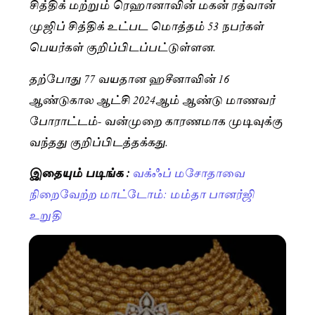
சித்திக் மற்றும் ரெஹானாவின் மகன் ரத்வான்
முஜிப் சித்திக் உட்பட மொத்தம் 53 நபர்கள்
பெயர்கள் குறிப்பிடப்பட்டுள்ளன.
தற்போது 77 வயதான ஹசீனாவின் 16
ஆண்டுகால ஆட்சி 2024ஆம் ஆண்டு மாணவர்
போராட்டம்- வன்முறை காரணமாக முடிவுக்கு
வந்தது குறிப்பிடத்தக்கது.
இதையும் படிங்க :
வக்ஃப் மசோதாவை
நிறைவேற்ற மாட்டோம்: மம்தா பானர்ஜி
உறுதி