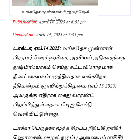
வங்கதேச முன்னாள் பிரதமர் ஷேக்
ஹசீனா
Published on:
April 14, 2025 at 6:01 pm
By
Leela Sankar
Updated on:
April 14, 2025 at 7:33 pm
டாக்டா, ஏப்.14 2025:
வங்கதேச முன்னாள்
பிரதமர் ஹேச் ஹசீனா, அரசியல் அதிகாரத்தை
துஷ்பிரயோகம் செய்து சட்டவிரோதமாக
நிலம் கையகப்படுத்தியதாக வங்கதேச
நீதிமன்றம் ஞாயிற்றுக்கிழமை (ஏப்.13 2025)
அவருக்கு எதிராக கைது வாரண்ட்
பிறப்பித்துள்ளதாக பிடிஐ செய்தி
வெளியிட்டுள்ளது.
டாக்கா பெருநகர மூத்த சிறப்பு நீதிபதி ஜாகிர்
ஹொசைன், ஊழல் தடுப்பு ஆணையம் (ஏசிசி)