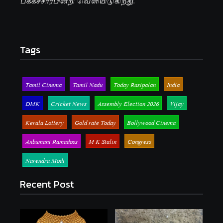
Tags
Tamil Cinema
Tamil Nadu
Today Rasipalan
India
DMK
Cricket News
Assembly Election 2026
Vijay
Kerala Lottery
Gold rate Today
Bollywood Cinema
Anbumani Ramadoss
M K Stalin
Congress
Narendra Modi
Recent Post