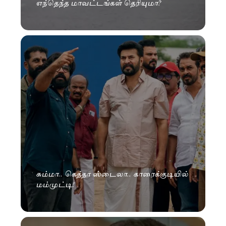
எந்தெந்த மாவட்டங்கள் தெரியுமா?
சும்மா.. கெத்தா ஸ்டைலா.. காரைக்குடியில்
மம்முட்டி!