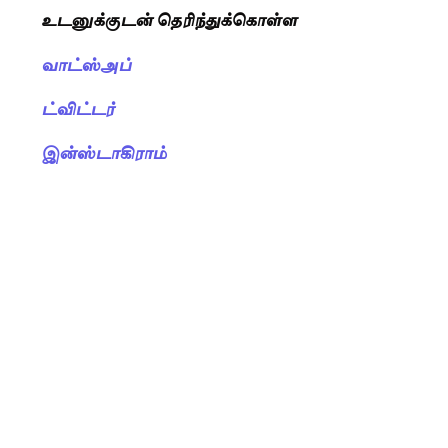
உடனுக்குடன் தெரிந்துக்கொள்ள
வாட்ஸ்அப்
ட்விட்டர்
இன்ஸ்டாகிராம்