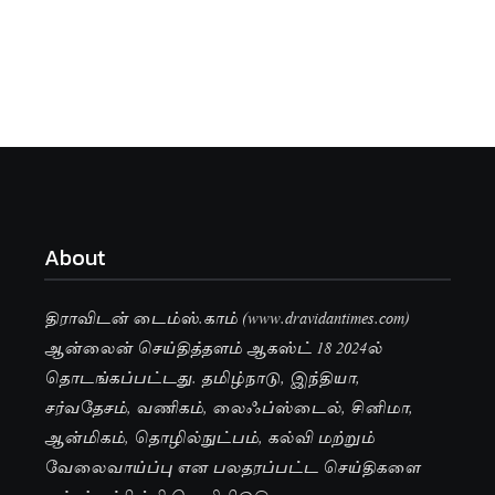
About
திராவிடன் டைம்ஸ்.காம் (www.dravidantimes.com)
ஆன்லைன் செய்தித்தளம் ஆகஸ்ட் 18 2024ல்
தொடங்கப்பட்டது. தமிழ்நாடு, இந்தியா,
சர்வதேசம், வணிகம், லைஃப்ஸ்டைல், சினிமா,
ஆன்மிகம், தொழில்நுட்பம், கல்வி மற்றும்
வேலைவாய்ப்பு என பலதரப்பட்ட செய்திகளை
பக்கச்சார்பின்றி வெளியிடுகிறது.