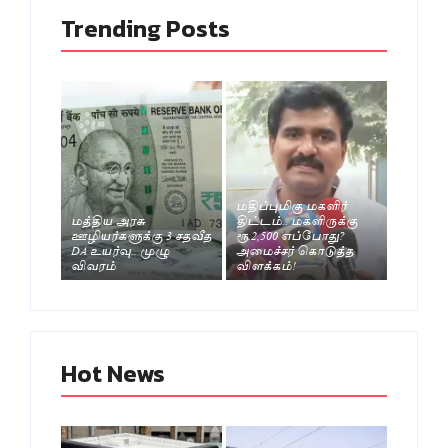
Trending Posts
மதிப்புமிகு மகளிர்
மத்திய அரசு
திட்டம்.. மகளிருக்கு
ஊழியர்களுக்கு 3 சதவீத
ரூ.2,500 எப்போது?
DA உயர்வு.. முழு
அமைச்சர் கொடுத்த
விவரம்
விளக்கம்!
Hot News