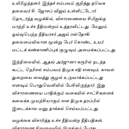
உயிரிழந்தனர். இந்தச் சம்பவம் குறித்து தவெக
தலைவர் சி. ஜோசப் விஜய் உள்ளிட்டோர்
தொடர்ந்த வழக்கில், விசாரணையை சிபிஐக்கு
மாற்றி உச்ச நீதிமன்றம் உத்தரவிட்டது. மேலும்,
ஓய்வுபெற்ற நீதியரசர் அஜய் ரஸ்தோகி
தலைமையிலான மூன்று பேர் கொண்ட உயர்
மட்டக் கண்காணிப்புக் குழுவும் அமைக்கப்பட்டது.
இந்நிலையில், ஆதவ் அர்ஜுனா கரூரில் நடந்த
கூட்ட நெரிசல் சம்பவம் திமுக சதி எனவும், காவல்
துறையை வைத்து சூழல் உருவாக்கப்பட்டது
எனவும் பொதுவெளியில் பேசியிருந்தார். இது
விசாரணையை பாதிக்கும் வகையில் சாட்சிகளைக்
கலைக்க முயற்சியாகும் என திமுக தரப்பில்
இடைக்கால மனு தாக்கல் செய்யப்பட்டது.
வழக்கை விசாரித்த உச்ச நீதிமன்ற நீதிபதிகள்,
விசாரணை நிலுவையில் இருக்கும் போது