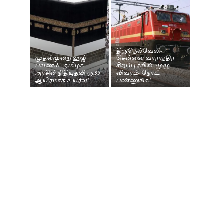
திருநெல்வேலி-
முதல்முறை ஹஜ்
சென்னை வாராந்திர
பயணம்.. தமிழக
சிறப்பு ரயில். முழு
அரசின் நிதியுதவி ரூ.35
விவரம்- நோட்
ஆயிரமாக உயர்வு!
பண்ணுங்க!