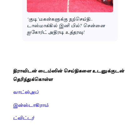
‘குடி’மகன்களுக்கு நற்செய்தி..
டாஸ்மாக்கில் இனி பில்? சென்னை
ஐகோர்ட் அதிரடி உத்தரவு!
திராவிடன் டைம்ஸின் செய்திகளை உடனுக்குடன்
தெரிந்துக்கொள்ள
வாட்ஸ்அப்
இன்ஸ்டாகிராம்
ட்விட்டர்