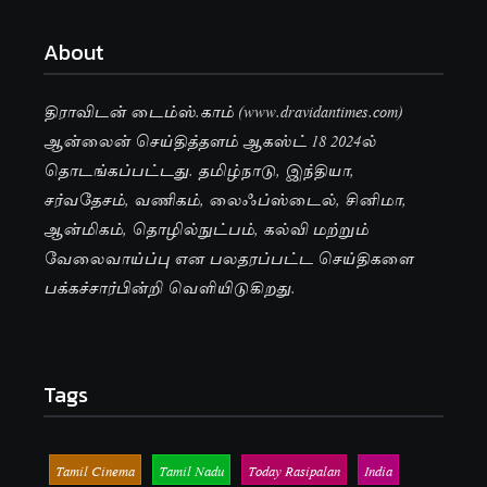
About
திராவிடன் டைம்ஸ்.காம் (www.dravidantimes.com)
ஆன்லைன் செய்தித்தளம் ஆகஸ்ட் 18 2024ல்
தொடங்கப்பட்டது. தமிழ்நாடு, இந்தியா,
சர்வதேசம், வணிகம், லைஃப்ஸ்டைல், சினிமா,
ஆன்மிகம், தொழில்நுட்பம், கல்வி மற்றும்
வேலைவாய்ப்பு என பலதரப்பட்ட செய்திகளை
பக்கச்சார்பின்றி வெளியிடுகிறது.
Tags
Tamil Cinema
Tamil Nadu
Today Rasipalan
India