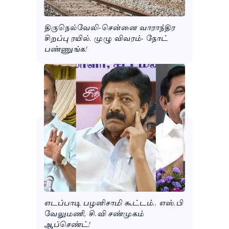
திருநெல்வேலி-சென்னை வாராந்திர
சிறப்பு ரயில். முழு விவரம்- நோட்
பண்ணுங்க!
எடப்பாடி பழனிசாமி கூட்டம்.. எஸ்.பி
வேலுமணி, சி.வி சண்முகம்
ஆப்செண்ட்!