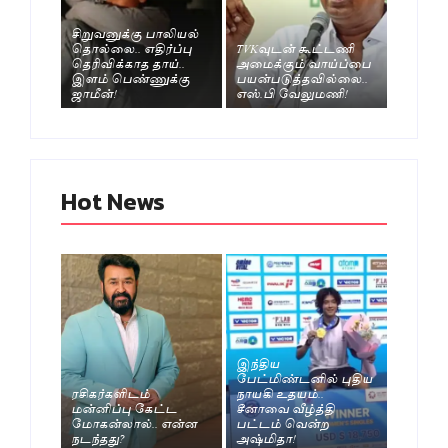
சிறுவனுக்கு பாலியல்
தொல்லை.. எதிர்ப்பு
TVKவுடன் கூட்டணி
தெரிவிக்காத தாய்..
அமைக்கும் வாய்ப்பை
இளம் பெண்ணுக்கு
பயன்படுத்தவில்லை..
ஜாமீன்!
எஸ்.பி வேலுமணி!
Hot News
இந்திய
பேட்மிண்டனில் புதிய
ரசிகர்களிடம்
நாயகி உதயம்..
மன்னிப்பு கேட்ட
சீனாவை வீழ்த்தி
மோகன்லால்.. என்ன
பட்டம் வென்ற
நடந்தது?
அஷ்மிதா!