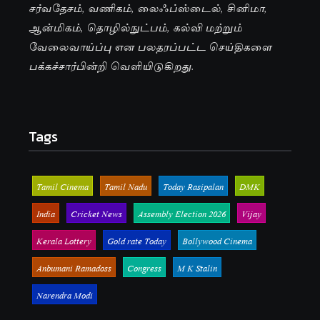
சர்வதேசம், வணிகம், லைஃப்ஸ்டைல், சினிமா,
ஆன்மிகம், தொழில்நுட்பம், கல்வி மற்றும்
வேலைவாய்ப்பு என பலதரப்பட்ட செய்திகளை
பக்கச்சார்பின்றி வெளியிடுகிறது.
Tags
Tamil Cinema
Tamil Nadu
Today Rasipalan
DMK
India
Cricket News
Assembly Election 2026
Vijay
Kerala Lottery
Gold rate Today
Bollywood Cinema
Anbumani Ramadoss
Congress
M K Stalin
Narendra Modi