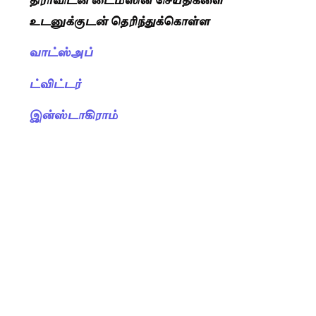
உடனுக்குடன் தெரிந்துக்கொள்ள
வாட்ஸ்அப்
ட்விட்டர்
இன்ஸ்டாகிராம்