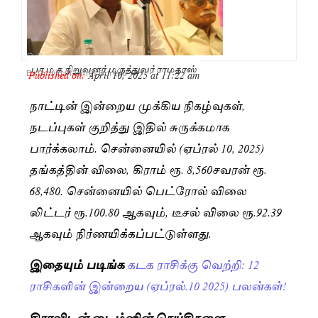
பா.ம.க நிறுவனர் மருத்துவர் ராமதாஸ்
Published on:
April 10, 2025 at 11:22 am
By
Dravidan Times Bureau
நாட்டின் இன்றைய முக்கிய நிகழ்வுகள்,
நடப்புகள் குறித்து இதில் சுருக்கமாக
பார்க்கலாம். சென்னையில் (ஏப்ரல் 10, 2025)
தங்கத்தின் விலை, கிராம் ரூ. 8,560சவரன் ரூ.
68,480. சென்னையில் பெட்ரோல் விலை
லிட்டர் ரூ.100.80 ஆகவும், டீசல் விலை ரூ.92.39
ஆகவும் நிர்ணயிக்கப்பட்டுள்ளது.
இதையும் படிங்க
கடக ராசிக்கு வெற்றி: 12
ராசிகளின் இன்றைய (ஏப்ரல்.10 2025) பலன்கள்!
திராவிடன் டைம்ஸின் செய்திகளை