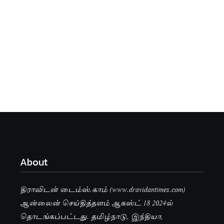
About
திராவிடன் டைம்ஸ்.காம் (www.dravidantimes.com)
ஆன்லைன் செய்தித்தளம் ஆகஸ்ட் 18 2024ல்
தொடங்கப்பட்டது. தமிழ்நாடு, இந்தியா,