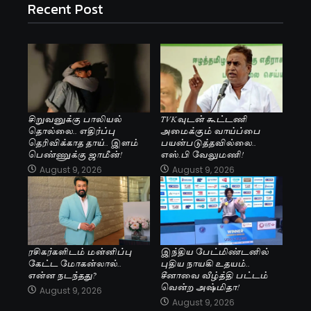
Recent Post
சிறுவனுக்கு பாலியல்
TVKவுடன் கூட்டணி
தொல்லை.. எதிர்ப்பு
அமைக்கும் வாய்ப்பை
தெரிவிக்காத தாய்.. இளம்
பயன்படுத்தவில்லை..
பெண்ணுக்கு ஜாமீன்!
எஸ்.பி வேலுமணி!
August 9, 2026
August 9, 2026
ரசிகர்களிடம் மன்னிப்பு
இந்திய பேட்மிண்டனில்
கேட்ட மோகன்லால்..
புதிய நாயகி உதயம்..
என்ன நடந்தது?
சீனாவை வீழ்த்தி பட்டம்
வென்ற அஷ்மிதா!
August 9, 2026
August 9, 2026