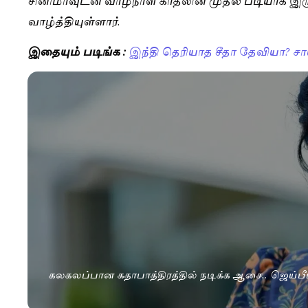
வாழ்த்தியுள்ளார்.
இதையும் படிங்க :
இந்தி தெரியாத சீதா தேவியா? சாய்
கலகலப்பான கதாபாத்திரத்தில் நடிக்க ஆசை.. ஜெய