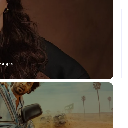
ை தபு!