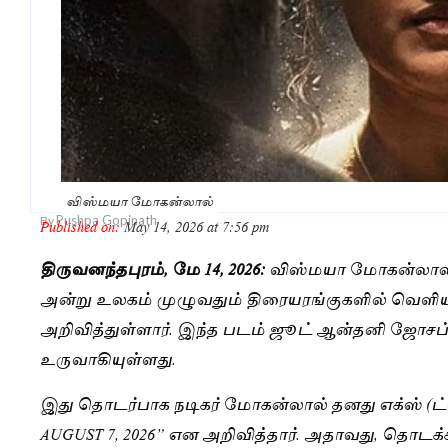
விஸ்மயா மோகன்லால்
Pushpa Gopinath
By
Published on:
May 14, 2026 at 7:56 pm
திருவனந்தபுரம், மே 14, 2026:
விஸ்மயா மோகன்லால் ந
அன்று உலகம் முழுவதும் திரையரங்குகளில் வெளிய
அறிவித்துள்ளார். இந்த படம் ஜூட் ஆன்தனி ஜோசப் 
உருவாகியுள்ளது.
இது தொடர்பாக நடிகர் மோகன்லால் தனது எக்ஸ் (ட்விட்
AUGUST 7, 2026” என அறிவித்தார். அதாவது, தொடக