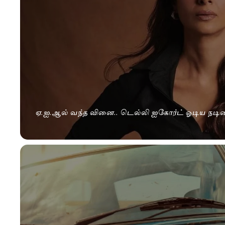
ஏ.ஐ.ஆல் வந்த வினை.. டெல்லி ஐகோர்ட் ஓடிய நடிக