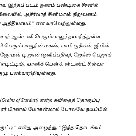
ாக, இந்தப் படம் ஓணம் பண்டிகை சீசனில்
ிலையில், ஆசீர்வாத் சினிமாஸ் நிறுவனம்,
 அத்தியாயம்” என வரவேற்றுள்ளது.
ர்; ஆன்டனி பெரும்பாவூர் தயாரித்துள்ள
ரும்பாவூரின் மகன்), பாபி குரியன், ஜிபின்
, ஜோமன் டி ஜான் (ஒளிப்பதிவு), ஜேக்ஸ் பெஜாய்
எடிட்டிங்), யானிக் பென் & ஸ்டண்ட் சில்வா
ுழு பணியாற்றியுள்ளது.
ains of Stardust) என்ற கவிதைத் தொகுப்பு
ோதரர் பிரணவ் மோகன்லால் போலவே நடிப்பில்
ட்டி” என்று அழைத்து, “இந்த தொடக்கம்
க்கட்டும்” என உணர்ச்சிப்பூர்வமாக