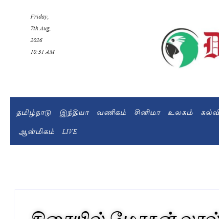
Friday,
7th Aug,
2026
10:31 AM
தமிழ்நாடு
இந்தியா
வணிகம்
சினிமா
உலகம்
கல்
ஆன்மிகம்
LIVE
திரையில் மோகன் லால் 