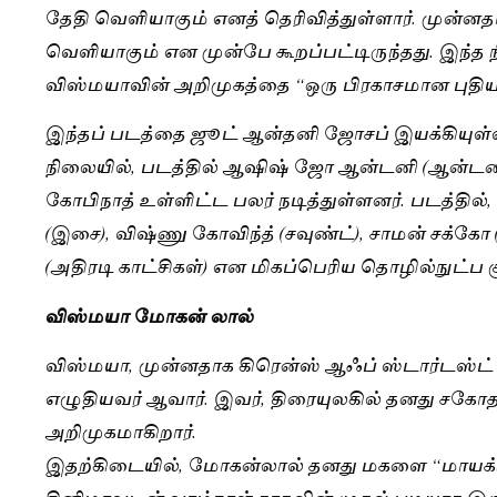
தேதி வெளியாகும் எனத் தெரிவித்துள்ளார். முன்னத
வெளியாகும் என முன்பே கூறப்பட்டிருந்தது. இந்த ந
விஸ்மயாவின் அறிமுகத்தை “ஒரு பிரகாசமான புதிய
இந்தப் படத்தை ஜூட் ஆன்தனி ஜோசப் இயக்கியுள்ளா
நிலையில், படத்தில் ஆஷிஷ் ஜோ ஆன்டனி (ஆன்டனி பெ
கோபிநாத் உள்ளிட்ட பலர் நடித்துள்ளனர். படத்தில்
(இசை), விஷ்ணு கோவிந்த் (சவுண்ட்), சாமன் சக்கோ (
(அதிரடி காட்சிகள்) என மிகப்பெரிய தொழில்நுட்ப க
விஸ்மயா மோகன் லால்
விஸ்மயா, முன்னதாக கிரென்ஸ் ஆஃப் ஸ்டார்டஸ்ட் (Gr
எழுதியவர் ஆவார். இவர், திரையுலகில் தனது சக
அறிமுகமாகிறார்.
இதற்கிடையில், மோகன்லால் தனது மகளை “மாயக்கு
சினிமாவுடன் வாழ்நாள் காதலின் முதல் படியாக இரு