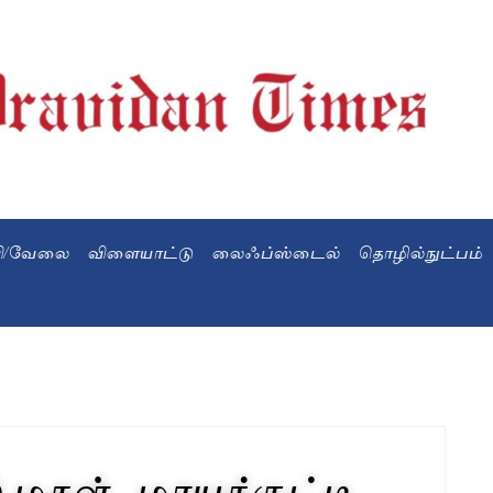
வி/வேலை
விளையாட்டு
லைஃப்ஸ்டைல்
தொழில்நுட்பம்
மகள்.. மாயக்குட்டி