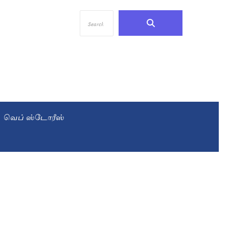
வெப் ஸ்டோரீஸ்