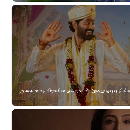
ஐஸ்வர்யா ராஜேஷின் ஓ சுகுமாரி.. இன்று ஓடிடி ரிலீஸ