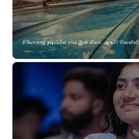
ரியோ ராஜ் நடிப்பில் ராம் இன் லீலா.. ஆக.21 வெளியீட