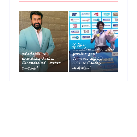
இந்திய
பேட்மிண்டனில் புதிய
ரசிகர்களிடம்
நாயகி உதயம்..
மன்னிப்பு கேட்ட
சீனாவை வீழ்த்தி
மோகன்லால்.. என்ன
பட்டம் வென்ற
நடந்தது?
அஷ்மிதா!