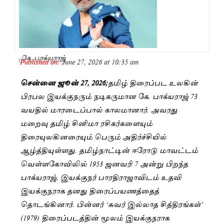
கே. பாக்யராஜ்
Published on:
June 27, 2026 at 10:35 am
By
Jayakrishnan R
சென்னை ஜூன் 27, 2026;
தமிழ் திரைப்பட உலகின்
பிரபல இயக்குநரும் நடிகருமான கே. பாக்யராஜ் 73
வயதில் மாரடைப்பால் காலமானார். அவரது
மறைவு தமிழ் சினிமா ரசிகர்களையும்
திரையுலகினரையும் பெரும் அதிர்ச்சியில்
ஆழ்த்தியுள்ளது. தமிழ்நாட்டின் ஈரோடு மாவட்டம்
வெள்ளகோவிலில் 1953 ஜனவரி 7 அன்று பிறந்த
பாக்யராஜ், இயக்குநர் பாரதிராஜாவிடம் உதவி
இயக்குநராக தனது திரைப்பயணத்தைத்
தொடங்கினார். பின்னர் ‘சுவர் இல்லாத சித்திரங்கள்’
(1979) திரைப்படத்தின் மூலம் இயக்குநராக