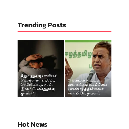
Trending Posts
சிறுவனுக்கு பாலியல்
தொல்லை.. எதிர்ப்பு
TVKவுடன் கூட்டணி
தெரிவிக்காத தாய்..
அமைக்கும் வாய்ப்பை
இளம் பெண்ணுக்கு
பயன்படுத்தவில்லை..
ஜாமீன்!
எஸ்.பி வேலுமணி!
Hot News