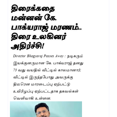
திரைக்கதை
மன்னன் கே.
பாக்யராஜ் மரணம்..
திரை உலகினர்
அதிர்ச்சி!
Director Bhagyaraj Passes Away : நடிகரும்
இயக்குனருமான கே. பாக்யராஜ் தனது
73 வது வயதில் வீட்டில் காலமானார்;
வீட்டில் இருந்தபோது அவருக்கு
திடீரென மாரடைப்பு ஏற்பட்டு
உயிரிழப்பு ஏற்பட்டதாக தகவல்கள்
வெளியாகி உள்ளன.