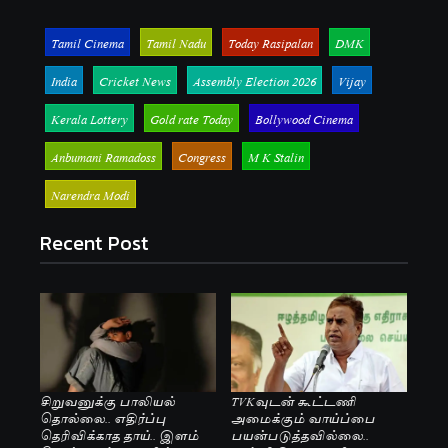
Tamil Cinema
Tamil Nadu
Today Rasipalan
DMK
India
Cricket News
Assembly Election 2026
Vijay
Kerala Lottery
Gold rate Today
Bollywood Cinema
Anbumani Ramadoss
Congress
M K Stalin
Narendra Modi
Recent Post
சிறுவனுக்கு பாலியல்
TVKவுடன் கூட்டணி
தொல்லை.. எதிர்ப்பு
அமைக்கும் வாய்ப்பை
தெரிவிக்காத தாய்.. இளம்
பயன்படுத்தவில்லை..