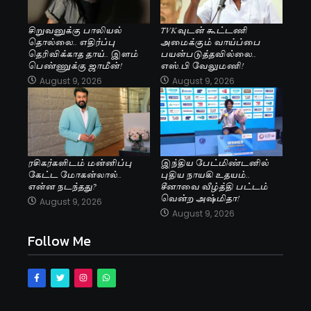
சிறுவனுக்கு பாலியல்
TVKவுடன் கூட்டணி
தொல்லை.. எதிர்ப்பு
அமைக்கும் வாய்ப்பை
தெரிவிக்காத தாய்.. இளம்
பயன்படுத்தவில்லை..
பெண்ணுக்கு ஜாமீன்!
எஸ்.பி வேலுமணி!
August 9, 2026
August 9, 2026
ரசிகர்களிடம் மன்னிப்பு
இந்திய பேட்மிண்டனில்
கேட்ட மோகன்லால்..
புதிய நாயகி உதயம்..
என்ன நடந்தது?
சீனாவை வீழ்த்தி பட்டம்
வென்ற அஷ்மிதா!
August 9, 2026
August 9, 2026
Follow Me