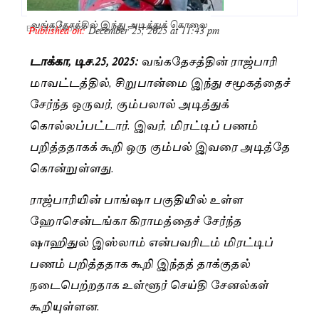
வங்கதேசத்தில் இந்து அடித்துக் கொலை
Published on:
December 25, 2025 at 11:43 pm
By
Saranya JK
டாக்கா, டிச.25, 2025:
வங்கதேசத்தின் ராஜ்பாரி
மாவட்டத்தில், சிறுபான்மை இந்து சமூகத்தைச்
சேர்ந்த ஒருவர், கும்பலால் அடித்துக்
கொல்லப்பட்டார். இவர், மிரட்டிப் பணம்
பறித்ததாகக் கூறி ஒரு கும்பல் இவரை அடித்தே
கொன்றுள்ளது.
ராஜ்பாரியின் பாங்ஷா பகுதியில் உள்ள
ஹோசென்டங்கா கிராமத்தைச் சேர்ந்த
ஷாஹிதுல் இஸ்லாம் என்பவரிடம் மிரட்டிப்
பணம் பறித்ததாக கூறி இந்தத் தாக்குதல்
நடைபெற்றதாக உள்ளூர் செய்தி சேனல்கள்
கூறியுள்ளன.