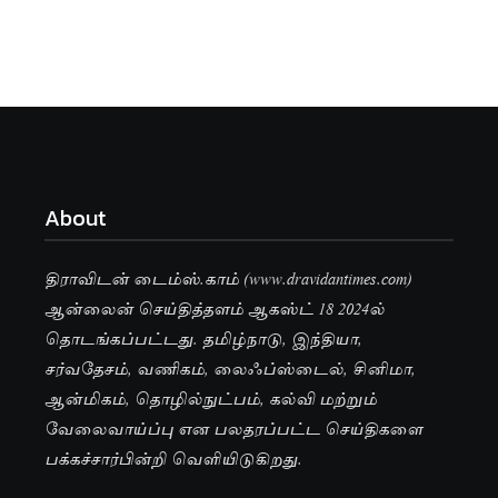
About
திராவிடன் டைம்ஸ்.காம் (www.dravidantimes.com)
ஆன்லைன் செய்தித்தளம் ஆகஸ்ட் 18 2024ல்
தொடங்கப்பட்டது. தமிழ்நாடு, இந்தியா,
சர்வதேசம், வணிகம், லைஃப்ஸ்டைல், சினிமா,
ஆன்மிகம், தொழில்நுட்பம், கல்வி மற்றும்
வேலைவாய்ப்பு என பலதரப்பட்ட செய்திகளை
பக்கச்சார்பின்றி வெளியிடுகிறது.