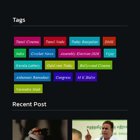
Tags
Tamil Cinema
Tamil Nadu
Today Rasipalan
DMK
India
Cricket News
Assembly Election 2026
Vijay
Kerala Lottery
Gold rate Today
Bollywood Cinema
Anbumani Ramadoss
Congress
M K Stalin
Narendra Modi
Recent Post