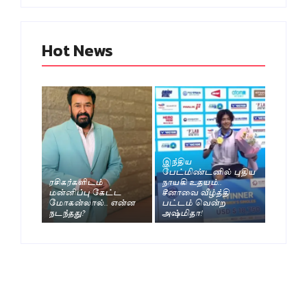
Hot News
இந்திய
பேட்மிண்டனில் புதிய
ரசிகர்களிடம்
நாயகி உதயம்..
மன்னிப்பு கேட்ட
சீனாவை வீழ்த்தி
மோகன்லால்.. என்ன
பட்டம் வென்ற
நடந்தது?
அஷ்மிதா!