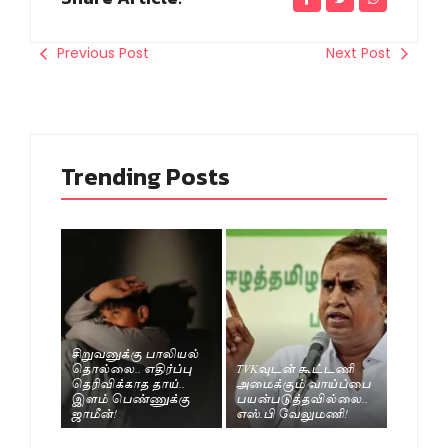
Previous Post
Next Post
Trending Posts
சிறுவனுக்கு பாலியல்
தொல்லை.. எதிர்ப்பு
TVKவுடன் கூட்டணி
தெரிவிக்காத தாய்..
அமைக்கும் வாய்ப்பை
இளம் பெண்ணுக்கு
பயன்படுத்தவில்லை..
ஜாமீன்!
எஸ்.பி வேலுமணி!