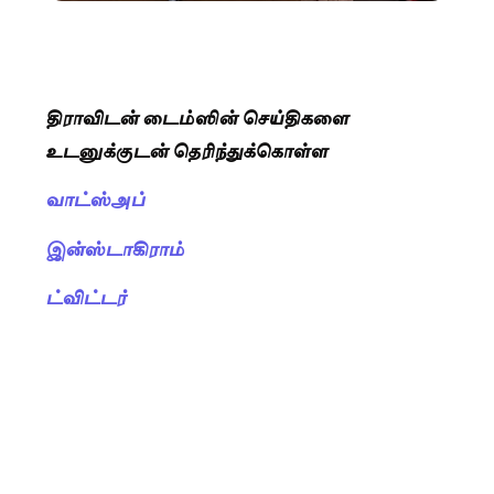
திராவிடன் டைம்ஸின் செய்திகளை
உடனுக்குடன் தெரிந்துக்கொள்ள
வாட்ஸ்அப்
இன்ஸ்டாகிராம்
ட்விட்டர்