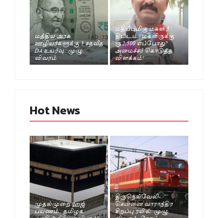
மதிப்புமிகு மகளிர்
மத்திய அரசு
திட்டம்.. மகளிருக்கு
ஊழியர்களுக்கு 3 சதவீத
ரூ.2,500 எப்போது?
DA உயர்வு.. முழு
அமைச்சர் கொடுத்த
விவரம்
விளக்கம்!
Hot News
திருநெல்வேலி-
முதல்முறை ஹஜ்
சென்னை வாராந்திர
பயணம்.. தமிழக
சிறப்பு ரயில். முழு
அரசின் நிதியுதவி ரூ.35
விவரம்- நோட்