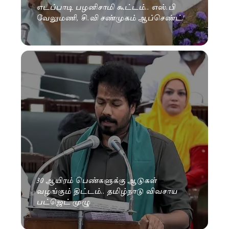
எடப்பாடி பழனிசாமி கூட்டம்.. எஸ்.பி
வேலுமணி, சி.வி சண்முகம் ஆப்செண்ட்!
30 ஆயிரம் பெண்களுக்கு ஆடுகள்
வழங்கும் திட்டம்.. தமிழ்நாடு விவசாய
பட்ஜெட் முழு