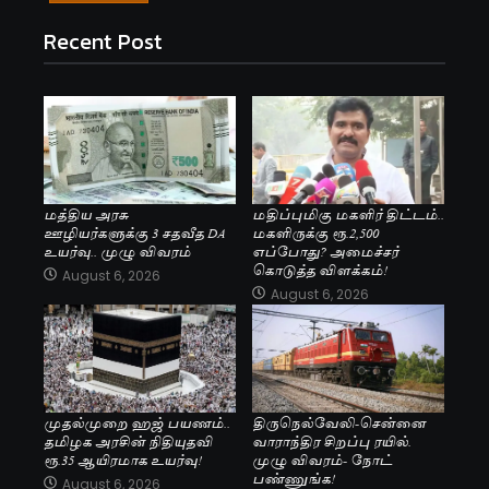
Recent Post
மத்திய அரசு
மதிப்புமிகு மகளிர் திட்டம்..
ஊழியர்களுக்கு 3 சதவீத DA
மகளிருக்கு ரூ.2,500
உயர்வு.. முழு விவரம்
எப்போது? அமைச்சர்
கொடுத்த விளக்கம்!
August 6, 2026
August 6, 2026
முதல்முறை ஹஜ் பயணம்..
திருநெல்வேலி-சென்னை
தமிழக அரசின் நிதியுதவி
வாராந்திர சிறப்பு ரயில்.
ரூ.35 ஆயிரமாக உயர்வு!
முழு விவரம்- நோட்
பண்ணுங்க!
August 6, 2026