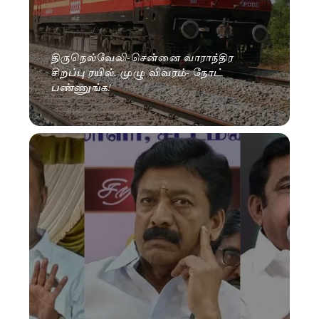
திருநெல்வேலி-சென்னை வாராந்திர
சிறப்பு ரயில். முழு விவரம்- நோட்
பண்ணுங்க!