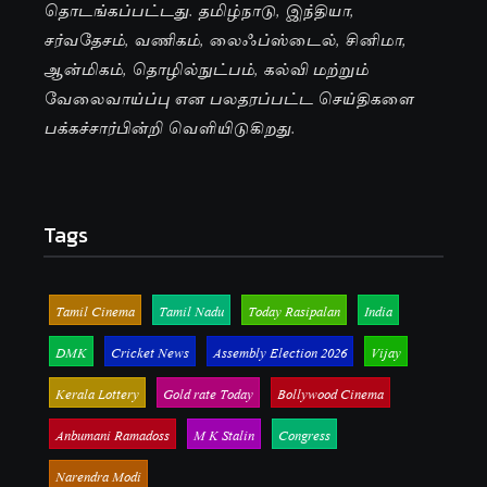
தொடங்கப்பட்டது. தமிழ்நாடு, இந்தியா,
சர்வதேசம், வணிகம், லைஃப்ஸ்டைல், சினிமா,
ஆன்மிகம், தொழில்நுட்பம், கல்வி மற்றும்
வேலைவாய்ப்பு என பலதரப்பட்ட செய்திகளை
பக்கச்சார்பின்றி வெளியிடுகிறது.
Tags
Tamil Cinema
Tamil Nadu
Today Rasipalan
India
DMK
Cricket News
Assembly Election 2026
Vijay
Kerala Lottery
Gold rate Today
Bollywood Cinema
Anbumani Ramadoss
M K Stalin
Congress
Narendra Modi