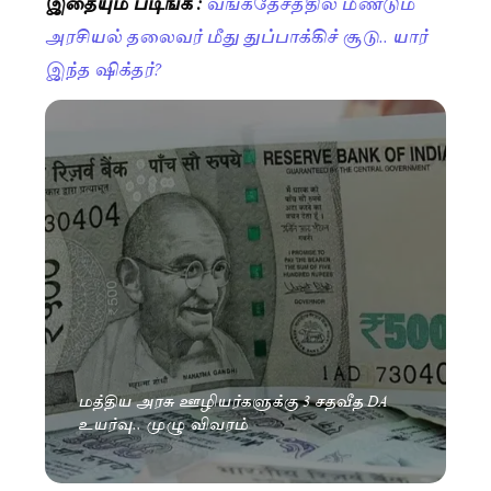
இதையும் படிங்க :
வங்கதேசத்தில் மீண்டும்
அரசியல் தலைவர் மீது துப்பாக்கிச் சூடு.. யார்
இந்த ஷிக்தர்?
மத்திய அரசு ஊழியர்களுக்கு 3 சதவீத DA
உயர்வு.. முழு விவரம்