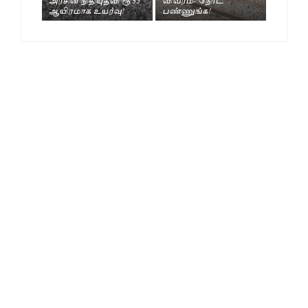
ஆயிரமாக உயர்வு!
பண்ணுங்க!