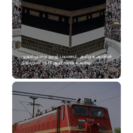
முதல்முறை ஹஜ் பயணம்.. தமிழக அரசின்
நிதியுதவி ரூ.35 ஆயிரமாக உயர்வு!