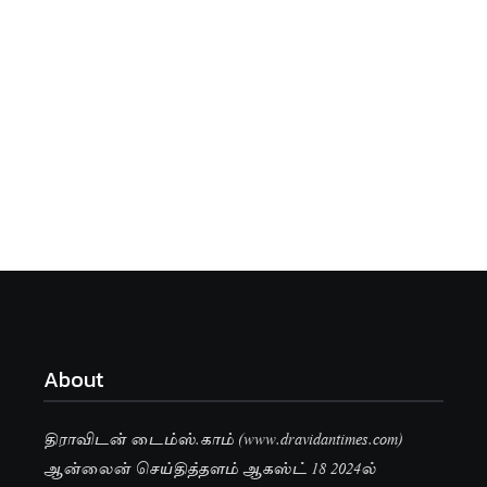
About
திராவிடன் டைம்ஸ்.காம் (www.dravidantimes.com)
ஆன்லைன் செய்தித்தளம் ஆகஸ்ட் 18 2024ல்