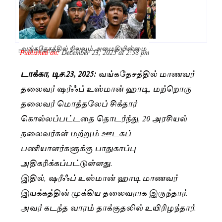
வங்கதேசத்தில் நிலவும் அமைதியின்மை
Published on:
December 23, 2025 at 2:58 pm
By
Saranya JK
டாக்கா, டிச.23, 2025:
வங்கதேசத்தில் மாணவர்
தலைவர் ஷரீஃப் உஸ்மான் ஹாடி, மற்றொரு
தலைவர் மொத்தலேப் சிக்தார்
கொல்லப்பட்டதை தொடர்ந்து, 20 அரசியல்
தலைவர்கள் மற்றும் ஊடகப்
பணியாளர்களுக்கு பாதுகாப்பு
அதிகரிக்கப்பட்டுள்ளது.
இதில், ஷரீஃப் உஸ்மான் ஹாடி மாணவர்
இயக்கத்தின் முக்கிய தலைவராக இருந்தார்.
அவர் கடந்த வாரம் தாக்குதலில் உயிரிழந்தார்.