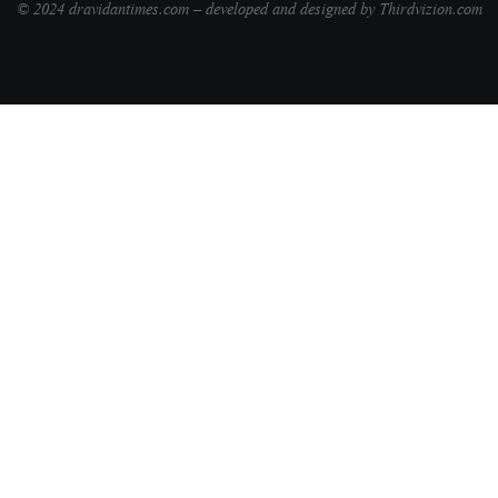
© 2024 dravidantimes.com – developed and designed by Thirdvizion.com