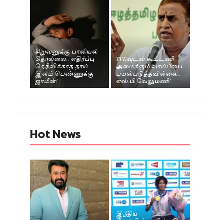
சிறுவனுக்கு பாலியல்
தொல்லை.. எதிர்ப்பு
TVKவுடன் கூட்டணி
தெரிவிக்காத தாய்..
அமைக்கும் வாய்ப்பை
இளம் பெண்ணுக்கு
பயன்படுத்தவில்லை..
ஜாமீன்!
எஸ்.பி வேலுமணி!
Hot News
இந்திய