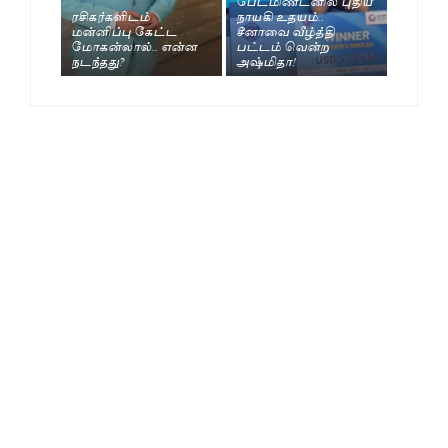
பேட்மிண்டனில் புதிய
ரசிகர்களிடம்
நாயகி உதயம்..
மன்னிப்பு கேட்ட
சீனாவை வீழ்த்தி
மோகன்லால்.. என்ன
பட்டம் வென்ற
நடந்தது?
அஷ்மிதா!