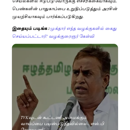
செயல்களில் ஈடுபடுவோருக்கு எச்சரிக்கையாகவும்,
பெண்களின் பாதுகாப்பை உறுதிப்படுத்தும் அரசின்
முயற்சியாகவும் பார்க்கப்படுகிறது.
இதையும் படிங்க :
முக்தார் எந்த வழக்குகளில் கைது
செய்யப்பட்டார்? வழக்குரைஞர் கேள்வி
TVKவுடன் கூட்டணி அமைக்கும்
வாய்ப்பை பயன்படுத்தவில்லை.. எஸ்.பி
வேலுமணி!