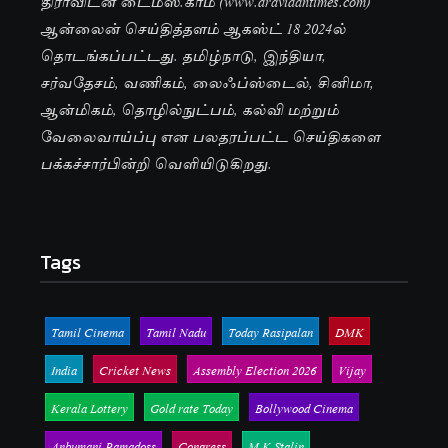
திராவிடன் டைம்ஸ்.காம் (www.dravidantimes.com)
ஆன்லைன் செய்தித்தளம் ஆகஸ்ட் 18 2024ல்
தொடங்கப்பட்டது. தமிழ்நாடு, இந்தியா,
சர்வதேசம், வணிகம், லைஃப்ஸ்டைல், சினிமா,
ஆன்மிகம், தொழில்நுட்பம், கல்வி மற்றும்
வேலைவாய்ப்பு என பலதரப்பட்ட செய்திகளை
பக்கச்சார்பின்றி வெளியிடுகிறது.
Tags
Tamil Cinema
Tamil Nadu
Today Rasipalan
DMK
India
Cricket News
Assembly Election 2026
Vijay
Kerala Lottery
Gold rate Today
Bollywood Cinema
Anbumani Ramadoss
Congress
M K Stalin