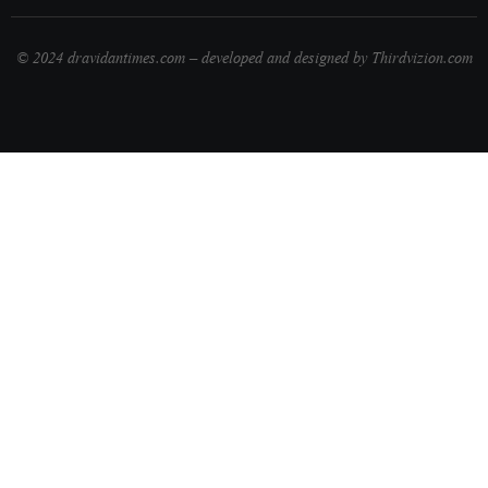
© 2024 dravidantimes.com – developed and designed by Thirdvizion.com