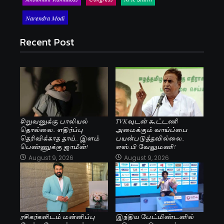
Narendra Modi
Recent Post
சிறுவனுக்கு பாலியல்
TVKவுடன் கூட்டணி
தொல்லை.. எதிர்ப்பு
அமைக்கும் வாய்ப்பை
தெரிவிக்காத தாய்.. இளம்
பயன்படுத்தவில்லை..
பெண்ணுக்கு ஜாமீன்!
எஸ்.பி வேலுமணி!
August 9, 2026
August 9, 2026
ரசிகர்களிடம் மன்னிப்பு
இந்திய பேட்மிண்டனில்