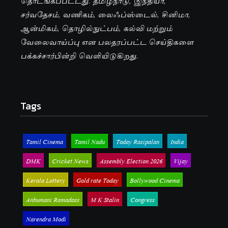
தொடங்கப்பட்டது. தமிழ்நாடு, இந்தியா,
சர்வதேசம், வணிகம், லைஃப்ஸ்டைல், சினிமா,
ஆன்மிகம், தொழில்நுட்பம், கல்வி மற்றும்
வேலைவாய்ப்பு என பலதரப்பட்ட செய்திகளை
பக்கச்சார்பின்றி வெளியிடுகிறது.
Tags
Tamil Cinema
Tamil Nadu
Today Rasipalan
India
DMK
Cricket News
Assembly Election 2026
Vijay
Kerala Lottery
Gold rate Today
Bollywood Cinema
Anbumani Ramadoss
M K Stalin
Congress
Narendra Modi