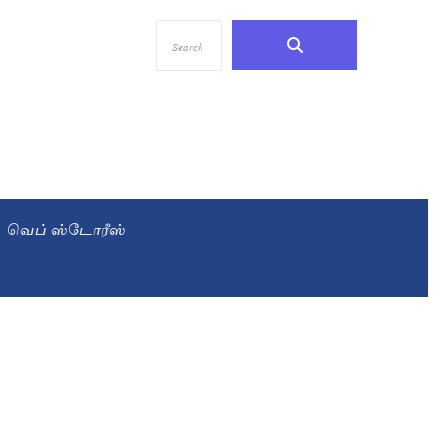
வெப் ஸ்டோரீஸ்