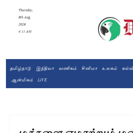
Thursday,
6th Aug,
2026
4:11 AM
தமிழ்நாடு
இந்தியா
வணிகம்
சினிமா
உலகம்
கல்
ஆன்மிகம்
LIVE
மக்களை ஏமாற்றும் மன்