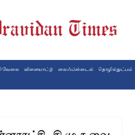
வி/வேலை
விளையாட்டு
லைஃப்ஸ்டைல்
தொழில்நுட்பம்
னராட்சி.. தி.மு.க.வை