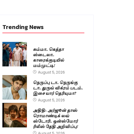
Trending News
சும்மா.. கெத்தா
ஸ்டைலா..
காரைக்குடியில்
மம்முட்டி!
August 5, 2026
நெருப்பு டா.. நெருங்கு
டா.. துருவ் விக்ரம் படம்..
இசை யார் தெரியுமா?
August 5, 2026
அதிதி- அர்ஜூன் தாஸ்
ரொமாண்டிக் லவ்
ஸ்டோரி.. ஒன்ஸ்மோர்
ரிலீஸ் தேதி அறிவிப்பு!
August 5, 2026