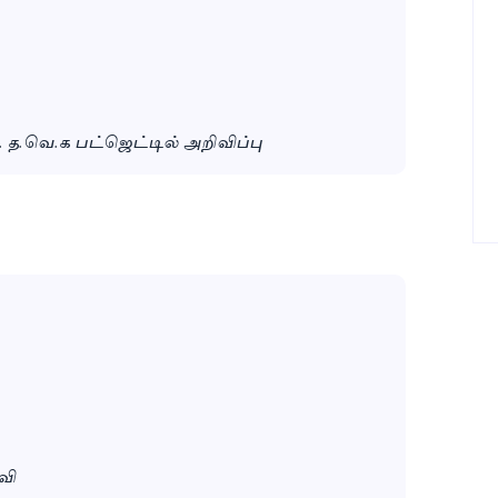
த.வெ.க பட்ஜெட்டில் அறிவிப்பு
வி