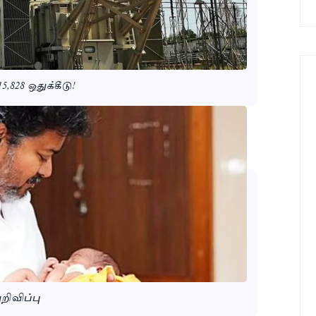
5,828 ஒதுக்கீடு!
றிவிப்பு