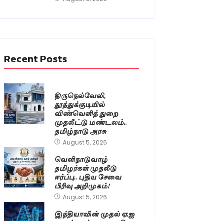
Recent Posts
திருநெல்வேலி,
தூத்துக்குடியில்
விண்வெளித் துறை
முதலீட்டு மண்டலம்..
தமிழ்நாடு அரசு
August 5, 2026
வெளிநாடுவாழ்
தமிழர்கள் முதலீடு
ஈர்ப்பு.. புதிய சேவை
பிரிவு அறிமுகம்!
August 5, 2026
இந்தியாவின் முதல் ஏ.ஐ