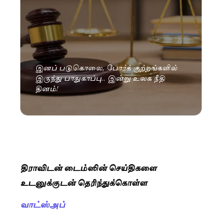
இனப் படுகொலை, போர்க் குற்றங்களில்
இருந்து பாதுகாப்பு.. இன்று உலக நீதி
தினம்!
திராவிடன் டைம்ஸின் செய்திகளை
உடனுக்குடன் தெரிந்துக்கொள்ள
வாட்ஸ்அப்