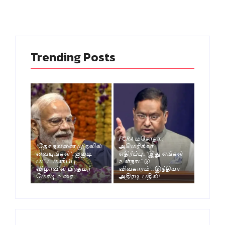
Trending Posts
FCRA மசோதா..
‘தேச நலனை முதலில்
அமெரிக்கா
வையுங்கள்’..ஐஐடி
எதிர்ப்பு..‘இது எங்கள்
பட்டமளிப்பு
உள்நாட்டு
விழாவில் பிரதமர்
விவகாரம்’..இந்தியா
மோடி உரை
அதிரடி பதில்!