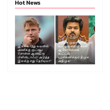
Hot News
தமிழக முதல்வர் விஜய்
இங்கிலாந்து லயன்ஸ்
கூட்டிய எம்.பி.க்கள்
அணிக்கு குட்பை
ஆலோசனைக்
சொன்ன ஆண்ட்ரூ
கூட்டம்..
பிளின்டாஃப்! அடுத்த
புறக்கணிக்கும் திமுக,
இலக்கு எது தெரியுமா?
அதிமுக!