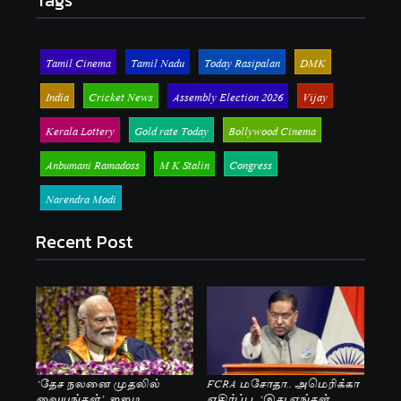
Tags
Tamil Cinema
Tamil Nadu
Today Rasipalan
DMK
India
Cricket News
Assembly Election 2026
Vijay
Kerala Lottery
Gold rate Today
Bollywood Cinema
Anbumani Ramadoss
M K Stalin
Congress
Narendra Modi
Recent Post
‘தேச நலனை முதலில்
FCRA மசோதா.. அமெரிக்கா
வையுங்கள்’..ஐஐடி
எதிர்ப்பு..‘இது எங்கள்