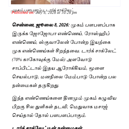
முகம் பளபளப்பு, டார்க் சாக்லேட்
Published on:
July 8, 2026 at 10:26 pm
By
Pushpa Gopinath
சென்னை, ஜூலை 8, 2026:
முகம் பளபளப்பாக
இருக்க ஜோஜோபா எண்ணெய், ரோஸ்ஹிப்
எண்ணெய், ஸ்குவாலேன் போன்ற இயற்கை
முக எண்ணெய்கள் சிறந்தவை. டார்க் சாக்லேட்
(70% காகோவுக்கு மேல்) அளவோடு
சாப்பிட்டால் இதய ஆரோக்கியம், மூளை
செயல்பாடு, மனநிலை மேம்பாடு போன்ற பல
நன்மைகள் தருகிறது.
இந்த எண்ணெய்களை தினமும் முகம் கழுவிய
பிறகு சில துளிகள் தடவி, மெதுவாக மசாஜ்
செய்தால் தோல் பளபளப்பாகும்.
டார்க் சாக்லேட்டின் நன்மைகள்