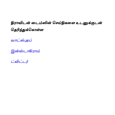
திராவிடன் டைம்ஸின் செய்திகளை உடனுக்குடன்
தெரிந்துக்கொள்ள
வாட்ஸ்அப்
இன்ஸ்டாகிராம்
ட்விட்டர்