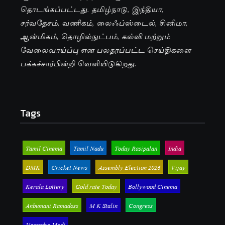
தொடங்கப்பட்டது. தமிழ்நாடு, இந்தியா,
சர்வதேசம், வணிகம், லைஃப்ஸ்டைல், சினிமா,
ஆன்மிகம், தொழில்நுட்பம், கல்வி மற்றும்
வேலைவாய்ப்பு என பலதரப்பட்ட செய்திகளை
பக்கச்சார்பின்றி வெளியிடுகிறது.
Tags
Tamil Cinema
Tamil Nadu
Today Rasipalan
India
DMK
Cricket News
Assembly Election 2026
Vijay
Kerala Lottery
Gold rate Today
Bollywood Cinema
Anbumani Ramadoss
M K Stalin
Congress
Narendra Modi