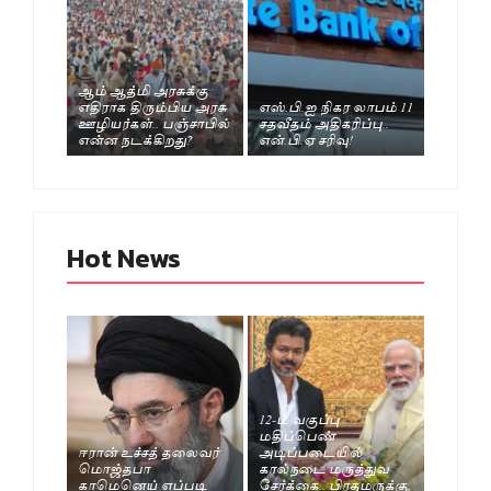
ஆம் ஆத்மி அரசுக்கு
எதிராக திரும்பிய அரசு
எஸ்.பி.ஐ நிகர லாபம் 11
ஊழியர்கள்.. பஞ்சாபில்
சதவீதம் அதிகரிப்பு..
என்ன நடக்கிறது?
என்.பி.ஏ சரிவு!
Hot News
12-ம் வகுப்பு
மதிப்பெண்
ஈரான் உச்சத் தலைவர்
அடிப்படையில்
மொஜ்தபா
கால்நடை மருத்துவ
காமெனெய் எப்படி
சேர்க்கை.. பிரதமருக்கு,