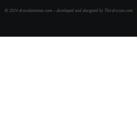
© 2024 dravidantimes.com – developed and designed by Thirdvizion.com