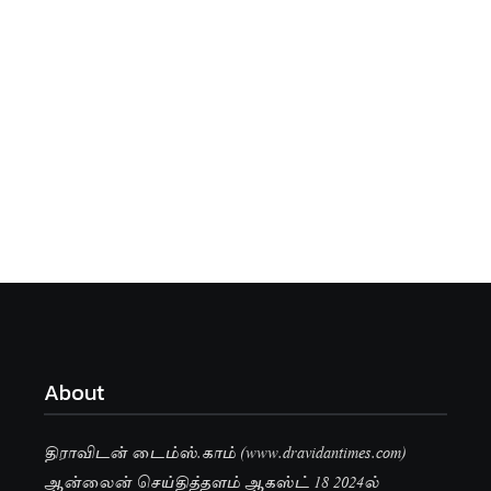
About
திராவிடன் டைம்ஸ்.காம் (www.dravidantimes.com)
ஆன்லைன் செய்தித்தளம் ஆகஸ்ட் 18 2024ல்