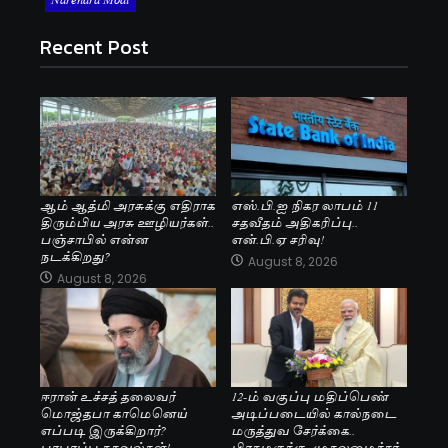
Recent Post
ஆம் ஆத்மி அரசுக்கு எதிராக
எஸ்.பி.ஐ நிகர லாபம் 11
திரும்பிய அரசு ஊழியர்கள்..
சதவீதம் அதிகரிப்பு..
பஞ்சாபில் என்ன
என்.பி.ஏ சரிவு!
நடக்கிறது?
August 8, 2026
August 8, 2026
ஈரான் உச்சத் தலைவர்
12-ம் வகுப்பு மதிப்பெண்
மொஜ்தபா காமெனெய்
அடிப்படையில் கால்நடை
எப்படி இருக்கிறார்?
மருத்துவ சேர்க்கை..
பரபரப்பு தகவல்கள்!
பிரதமருக்கு, முதலமைச்சர்