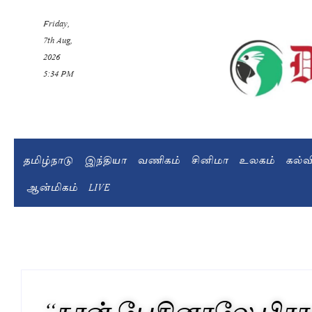
Friday,
7th Aug,
2026
5:34 PM
தமிழ்நாடு
இந்தியா
வணிகம்
சினிமா
உலகம்
கல்
ஆன்மிகம்
LIVE
“நான் பேசினாலே பிராப