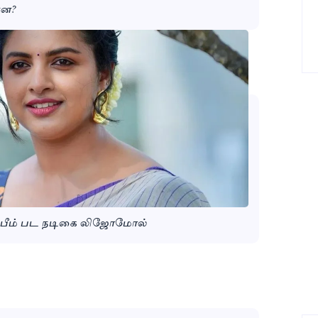
்ன?
ய்பீம் பட நடிகை லிஜோமோல்