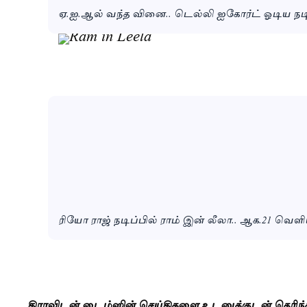
ஏ.ஐ.ஆல் வந்த வினை.. டெல்லி ஐகோர்ட் ஓடிய நட
ரியோ ராஜ் நடிப்பில் ராம் இன் லீலா.. ஆக.21 வெளிய
திராவிடன் டைம்ஸின் செய்திகளை உடனுக்குடன் தெரிந