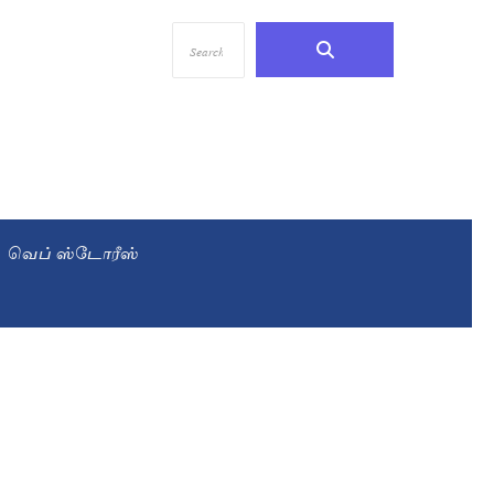
வெப் ஸ்டோரீஸ்