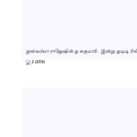
ஐஸ்வர்யா ராஜேஷின் ஓ சுகுமாரி.. இன்று ஓடிடி ரில