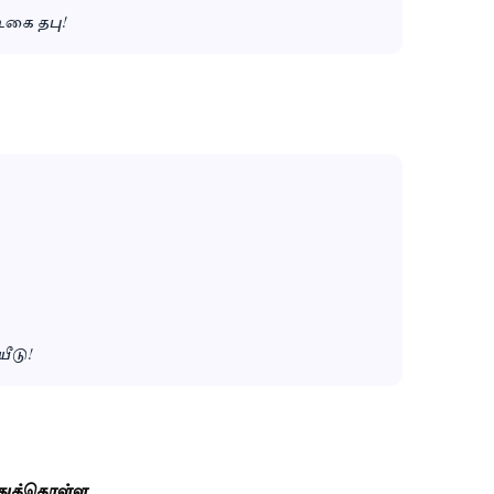
ிகை தபு!
ீடு!
்துக்கொள்ள