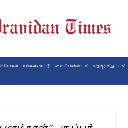
வி/வேலை
விளையாட்டு
லைஃப்ஸ்டைல்
தொழில்நுட்பம்
ளம்தான்”.. சூப்பர்