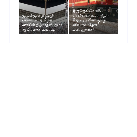
திருநெல்வேலி-
முதல்முறை ஹஜ்
சென்னை வாராந்திர
பயணம்.. தமிழக
சிறப்பு ரயில். முழு
அரசின் நிதியுதவி ரூ.35
விவரம்- நோட்
ஆயிரமாக உயர்வு!
பண்ணுங்க!