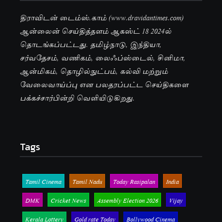
திராவிடன் டைம்ஸ்.காம் (www.dravidantimes.com)
ஆன்லைன் செய்தித்தளம் ஆகஸ்ட் 18 2024ல்
தொடங்கப்பட்டது. தமிழ்நாடு, இந்தியா,
சர்வதேசம், வணிகம், லைஃப்ஸ்டைல், சினிமா,
ஆன்மிகம், தொழில்நுட்பம், கல்வி மற்றும்
வேலைவாய்ப்பு என பலதரப்பட்ட செய்திகளை
பக்கச்சார்பின்றி வெளியிடுகிறது.
Tags
Tamil Cinema
Tamil Nadu
Today Rasipalan
India
DMK
Cricket News
Assembly Election 2026
Vijay
Kerala Lottery
Gold rate Today
Bollywood Cinema