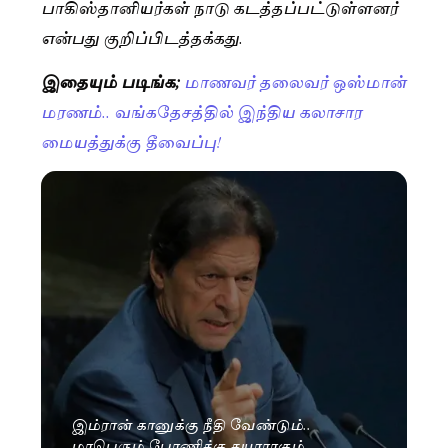
பாகிஸ்தானியர்கள் நாடு கடத்தப்பட்டுள்ளனர்
என்பது குறிப்பிடத்தக்கது.
இதையும் படிங்க;
மாணவர் தலைவர் ஒஸ்மான்
மரணம்.. வங்கதேசத்தில் இந்திய கலாசார
மையத்துக்கு தீவைப்பு!
இம்ரான் கானுக்கு நீதி வேண்டும்..
மாபெரும் பேரணிக்கு தயாராகும்