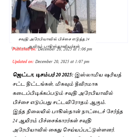
சவுதி அரேபியாவில் பிச்சை எடுத்த 24
ஆயிரம் பாகிஸ்தானியர்கள்
Published on:
December 20, 2025 at 1:06 pm
By
Saranya JK
Updated on:
December 20, 2025 at 1:07 pm
ஜெட்டா, டிசம்பர் 20 2025:
இஸ்லாமிய ஷரியத்
சட்ட திட்டங்கள், மிகவும் தீவிரமாக
கடைப்பிடிக்கப்படும் சவுதி அரேபியாவில்
பிச்சை எடுப்பது சட்டவிரோதம் ஆகும்.
இந்த நிலையில் பாகிஸ்தான் நாட்டைச் சேர்ந்த
24 ஆயிரம் பிச்சைக்காரர்கள் சவுதி
அரேபியாவில் கைது செய்யப்பட்டுள்ளனர்.