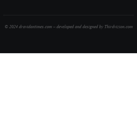
© 2024 dravidantimes.com – developed and designed by Thirdvizion.com