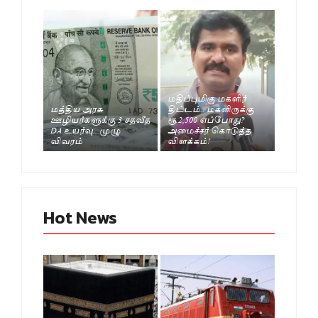
மதிப்புமிகு மகளிர்
மத்திய அரசு
திட்டம்.. மகளிருக்கு
ஊழியர்களுக்கு 3 சதவீத
ரூ.2,500 எப்போது?
DA உயர்வு.. முழு
அமைச்சர் கொடுத்த
விவரம்
விளக்கம்!
Hot News