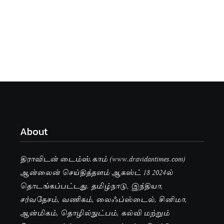
About
திராவிடன் டைம்ஸ்.காம் (www.dravidantimes.com)
ஆன்லைன் செய்தித்தளம் ஆகஸ்ட் 18 2024ல்
தொடங்கப்பட்டது. தமிழ்நாடு, இந்தியா,
சர்வதேசம், வணிகம், லைஃப்ஸ்டைல், சினிமா,
ஆன்மிகம், தொழில்நுட்பம், கல்வி மற்றும்