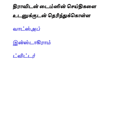
திராவிடன் டைம்ஸின் செய்திகளை
உடனுக்குடன் தெரிந்துக்கொள்ள
வாட்ஸ்அப்
இன்ஸ்டாகிராம்
ட்விட்டர்