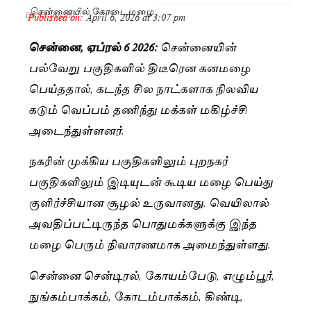
சென்னையில் கோடைமழை
Published on:
April 6, 2026 at 3:07 pm
By
Saranya JK
சென்னை, ஏப்ரல் 6 2026:
சென்னையின்
பல்வேறு பகுதிகளில் திடீரென கனமழை
பெய்ததால், கடந்த சில நாட்களாக நிலவிய
கடும் வெப்பம் தணிந்து மக்கள் மகிழ்ச்சி
அடைந்துள்ளனர்.
நகரின் முக்கிய பகுதிகளிலும் புறநகர்
பகுதிகளிலும் இடியுடன் கூடிய மழை பெய்து
குளிர்ச்சியான சூழல் உருவானது. வெயிலால்
அவதிப்பட்டிருந்த பொதுமக்களுக்கு இந்த
மழை பெரும் நிவாரணமாக அமைந்துள்ளது.
சென்னை சென்டிரல், கோயம்பேடு, எழும்பூர்,
நுங்கம்பாக்கம், கோடம்பாக்கம், கிண்டி,