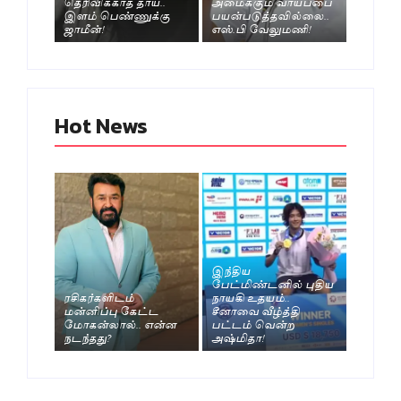
தெரிவிக்காத தாய்..
அமைக்கும் வாய்ப்பை
இளம் பெண்ணுக்கு
பயன்படுத்தவில்லை..
ஜாமீன்!
எஸ்.பி வேலுமணி!
Hot News
இந்திய
பேட்மிண்டனில் புதிய
ரசிகர்களிடம்
நாயகி உதயம்..
மன்னிப்பு கேட்ட
சீனாவை வீழ்த்தி
மோகன்லால்.. என்ன
பட்டம் வென்ற
நடந்தது?
அஷ்மிதா!