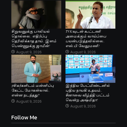
சிறுவனுக்கு பாலியல்
TVKவுடன் கூட்டணி
தொல்லை.. எதிர்ப்பு
அமைக்கும் வாய்ப்பை
தெரிவிக்காத தாய்.. இளம்
பயன்படுத்தவில்லை..
பெண்ணுக்கு ஜாமீன்!
எஸ்.பி வேலுமணி!
August 9, 2026
August 9, 2026
ரசிகர்களிடம் மன்னிப்பு
இந்திய பேட்மிண்டனில்
கேட்ட மோகன்லால்..
புதிய நாயகி உதயம்..
என்ன நடந்தது?
சீனாவை வீழ்த்தி பட்டம்
வென்ற அஷ்மிதா!
August 9, 2026
August 9, 2026
Follow Me