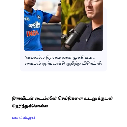
‘வயதல்ல திறமை தான் முக்கியம்’..
வைபவ் சூர்யவன்சி குறித்து பிரெட் லீ!
திராவிடன் டைம்ஸின் செய்திகளை உடனுக்குடன்
தெரிந்துக்கொள்ள
வாட்ஸ்அப்