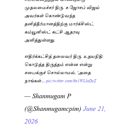
முதலமைச்சர் திரு. ச.ஜோசப் விஜய்
அவர்கள் கொண்டுவந்த
தனித்தீர்மானத்திற்கு மார்க்சிஸ்ட்
கம்யூனிஸ்ட் கட்சி ஆதரவு
அளித்துள்ளது.
எதிர்க்கட்சித் தலைவர் திரு. உதயநிதி
கொடுத்த திருத்தம் என்ன என்று
சபைக்குச் சொல்லாமல், 'அதை
நாங்கள்…
pic.twitter.com/6n1WLlaDcZ
— Shanmugam P
(@Shanmugamcpim)
June 21,
2026