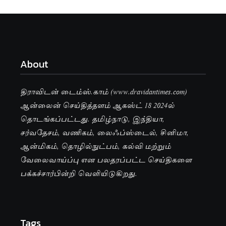
About
திராவிடன் டைம்ஸ்.காம் (www.dravidantimes.com)
ஆன்லைன் செய்தித்தளம் ஆகஸ்ட் 18 2024ல்
தொடங்கப்பட்டது. தமிழ்நாடு, இந்தியா,
சர்வதேசம், வணிகம், லைஃப்ஸ்டைல், சினிமா,
ஆன்மிகம், தொழில்நுட்பம், கல்வி மற்றும்
வேலைவாய்ப்பு என பலதரப்பட்ட செய்திகளை
பக்கச்சார்பின்றி வெளியிடுகிறது.
Tags