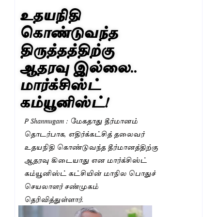
உதயநிதி
கொண்டுவந்த
திருத்தத்திற்கு
ஆதரவு இல்லை..
மார்க்சிஸ்ட்
கம்யூனிஸ்ட்!
P Shanmugam : மேகதாது தீர்மானம்
தொடர்பாக, எதிர்க்கட்சித் தலைவர்
உதயநிதி கொண்டுவந்த தீர்மானத்திற்கு
ஆதரவு கிடையாது என மார்க்சிஸ்ட்
கம்யூனிஸ்ட் கட்சியின் மாநில பொதுச்
செயலாளர் சண்முகம்
தெரிவித்துள்ளார்.