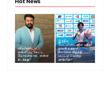
Hot News
இந்திய
பேட்மிண்டனில் புதிய
ரசிகர்களிடம்
நாயகி உதயம்..
மன்னிப்பு கேட்ட
சீனாவை வீழ்த்தி
மோகன்லால்.. என்ன
பட்டம் வென்ற
நடந்தது?
அஷ்மிதா!