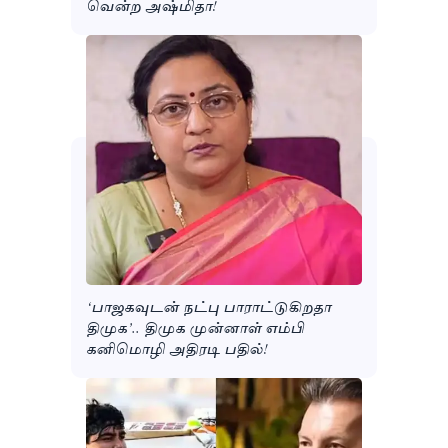
வென்ற அஷ்மிதா!
‘பாஜகவுடன் நட்பு பாராட்டுகிறதா
திமுக’.. திமுக முன்னாள் எம்பி
கனிமொழி அதிரடி பதில்!