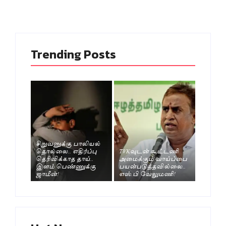
Trending Posts
சிறுவனுக்கு பாலியல்
தொல்லை.. எதிர்ப்பு
TVKவுடன் கூட்டணி
தெரிவிக்காத தாய்..
அமைக்கும் வாய்ப்பை
இளம் பெண்ணுக்கு
பயன்படுத்தவில்லை..
ஜாமீன்!
எஸ்.பி வேலுமணி!