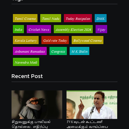
Tamil Cinema
Tamil Nadu
Today Rasipalan
DMK
India
Cricket News
Assembly Election 2026
Vijay
Kerala Lottery
Gold rate Today
Bollywood Cinema
Anbumani Ramadoss
Congress
M K Stalin
Narendra Modi
Recent Post
சிறுவனுக்கு பாலியல்
TVKவுடன் கூட்டணி
தொல்லை.. எதிர்ப்பு
அமைக்கும் வாய்ப்பை