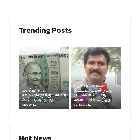
Trending Posts
மதிப்புமிகு மகளிர்
மத்திய அரசு
திட்டம்.. மகளிருக்கு
ஊழியர்களுக்கு 3 சதவீத
ரூ.2,500 எப்போது?
DA உயர்வு.. முழு
அமைச்சர் கொடுத்த
விவரம்
விளக்கம்!
Hot News