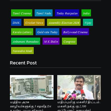
Tamil Cinema
Tamil Nadu
Today Rasipalan
India
DMK
Cricket News
Assembly Election 2026
Vijay
Kerala Lottery
Gold rate Today
Bollywood Cinema
Anbumani Ramadoss
M K Stalin
Congress
Narendra Modi
Recent Post
மத்திய அரசு
மதிப்புமிகு மகளிர் திட்டம்..
ஊழியர்களுக்கு 3 சதவீத DA
மகளிருக்கு ரூ.2,500
உயர்வு.. முழு விவரம்
எப்போது? அமைச்சர்