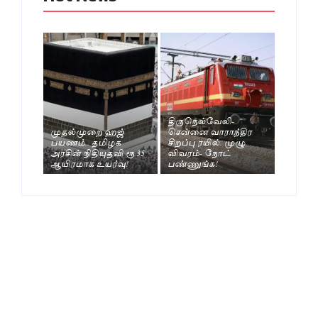
திருநெல்வேலி-
முதல்முறை ஹஜ்
சென்னை வாராந்திர
பயணம்.. தமிழக
சிறப்பு ரயில். முழு
அரசின் நிதியுதவி ரூ.35
விவரம்- நோட்
ஆயிரமாக உயர்வு!
பண்ணுங்க!