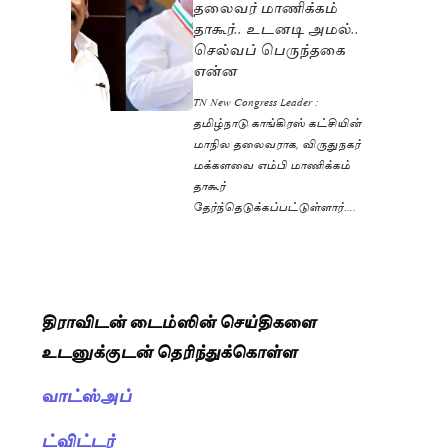
தலைவர் மாணிக்கம்
தாகூர்.. உடனடி அமல்..
செல்வப் பெருந்தகை
என்ன
TN New Congress Leader :
தமிழ்நாடு காங்கிரஸ் கட்சியின்
மாநில தலைவராக, விருதுநகர்
மக்களவை எம்பி மாணிக்கம்
தாகூர்
தேர்ந்தெடுக்கப்பட்டுள்ளார்….
திராவிடன் டைம்ஸின் செய்திகளை
உடனுக்குடன் தெரிந்துக்கொள்ள
வாட்ஸ்அப்
ட்விட்டர்