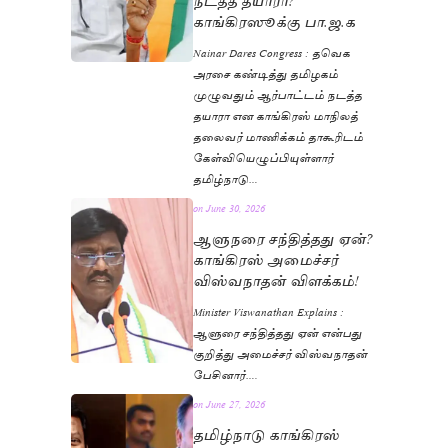
காங்கிரஸூக்கு பா.ஜ.க
Nainar Dares Congress : தவெக
அரசை கண்டித்து தமிழகம்
முழுவதும் ஆர்பாட்டம் நடத்த
தயாரா என காங்கிரஸ் மாநிலத்
தலைவர் மாணிக்கம் தாகூரிடம்
கேள்வியெழுப்பியுள்ளார்
தமிழ்நாடு…
on
June 30, 2026
ஆளுநரை சந்தித்தது ஏன்?
காங்கிரஸ் அமைச்சர்
விஸ்வநாதன் விளக்கம்!
Minister Viswanathan Explains :
ஆளுரை சந்தித்தது ஏன் என்பது
குறித்து அமைச்சர் விஸ்வநாதன்
பேசினார்….
on
June 27, 2026
தமிழ்நாடு காங்கிரஸ்