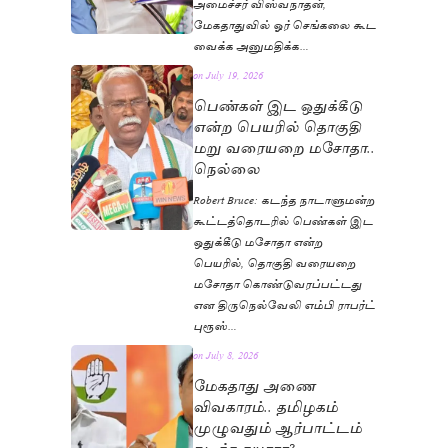
அமைச்சர் விஸ்வநாதன்,
மேகதாதுவில் ஓர் செங்கலை கூட
வைக்க அனுமதிக்க…
on
July 19, 2026
பெண்கள் இட ஒதுக்கீடு
என்ற பெயரில் தொகுதி
மறு வரையறை மசோதா..
நெல்லை
Robert Bruce: கடந்த நாடாளுமன்ற
கூட்டத்தொடரில் பெண்கள் இட
ஒதுக்கீடு மசோதா என்ற
பெயரில், தொகுதி வரையறை
மசோதா கொண்டுவரப்பட்டது
என திருநெல்வேலி எம்பி ராபர்ட்
புரூஸ்…
on
July 8, 2026
மேகதாது அணை
விவகாரம்.. தமிழகம்
முழுவதும் ஆர்பாட்டம்
நடத்த தயாரா?