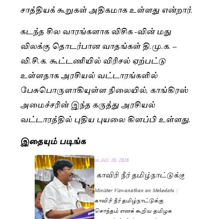
சாத்தியக் கூறுகள் அதிகமாக உள்ளது என்றார்.
கடந்த சில வாரங்களாக விசிக -வின் மது
விலக்கு தொடர்பான வாதங்கள் தி.மு.க. –
வி.சி.க. கூட்டணியில் விரிசல் ஏற்பட்டு
உள்ளதாக அரசியல் வட்டாரங்களில்
பேசுபொருளாகியுள்ள நிலையில், காங்கிரஸ்
அமைச்சரின் இந்த கருத்து அரசியல்
வட்டாரத்தில் புதிய புயலை கிளப்பி உள்ளது.
இதையும் படிங்க
on
July 20, 2026
காவிரி நீர் தமிழ்நாட்டுக்கு சொந
Minister Viswanathan on Mekedatu :
காவிரி நீர் தமிழ்நாட்டுக்கு
சொந்தம் எனக் கூறிய தமிழக