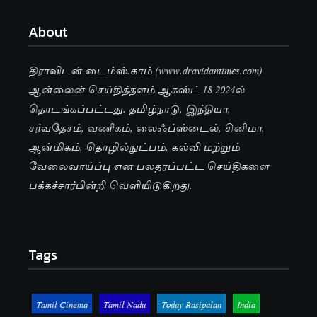
About
திராவிடன் டைம்ஸ்.காம் (www.dravidantimes.com)
ஆன்லைன் செய்தித்தளம் ஆகஸ்ட் 18 2024ல்
தொடங்கப்பட்டது. தமிழ்நாடு, இந்தியா,
சர்வதேசம், வணிகம், லைஃப்ஸ்டைல், சினிமா,
ஆன்மிகம், தொழில்நுட்பம், கல்வி மற்றும்
வேலைவாய்ப்பு என பலதரப்பட்ட செய்திகளை
பக்கச்சார்பின்றி வெளியிடுகிறது.
Tags
Tamil Cinema
Tamil Nadu
Today Rasipalan
India