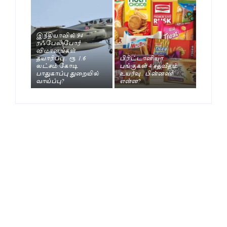
இந்தியாவில் 94
ரஃபேல் போர்
விமானங்கள்
தயாரிப்பு.. ரூ. 1.6
பிரிட்டானியா
லட்சம் கோடி
பங்குகள் 4 சதவீதம்
பாதுகாப்பு துறையில்
உயர்வு.. பின்னணி
வாய்ப்பு?
என்ன?