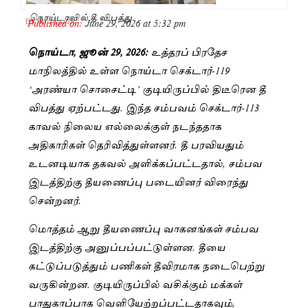
நொய்டாவில் தீ விபத்து
Published on:
June 29, 2026 at 5:32 pm
By
Saranya JK
நொய்டா, ஜூன் 29, 2026:
உத்தரப் பிரதேச
மாநிலத்தில் உள்ள நொய்டா செக்டார்-119
‘அரண்யா சொசைட்டி’ குடியிருப்பில் திடீரென தீ
விபத்து ஏற்பட்டது. இந்த சம்பவம் செக்டார்-113
காவல் நிலைய எல்லைக்குள் நடந்ததாக
அதிகாரிகள் தெரிவித்துள்ளனர். தீ பரவியதும்
உடனடியாக தகவல் அளிக்கப்பட்டதால், சம்பவ
இடத்திற்கு தீயணைப்பு படையினர் விரைந்து
சென்றனர்.
மொத்தம் ஆறு தீயணைப்பு வாகனங்கள் சம்பவ
இடத்திற்கு அனுப்பப்பட்டுள்ளன. தீயை
கட்டுப்படுத்தும் பணிகள் தீவிரமாக நடைபெற்று
வருகின்றன. குடியிருப்பில் வசிக்கும் மக்கள்
பாதுகாப்பாக வெளியேற்றப்பட்டதாகவும்,