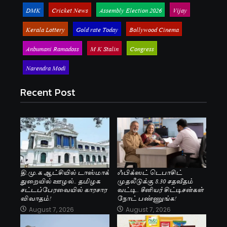
DMK
Cricket News
Assembly Election 2026
Vijay
Kerala Lottery
Gold rate Today
Bollywood Cinema
Anbumani Ramadoss
M K Stalin
Congress
Narendra Modi
Recent Post
தி.மு.க ஆட்சியில் டாஸ்மாக்
ஃபிக்ஸட் டெபாசிட்
துறையில் ஊழல்.. தமிழக
முதலீடுக்கு 8.30 சதவீதம்
சட்டப்பேரவையில் காரசார
வட்டி.. சீனியர் சிட்டிசன்கள்
விவாதம்!
நோட் பண்ணுங்க!
August 7, 2026
August 7, 2026