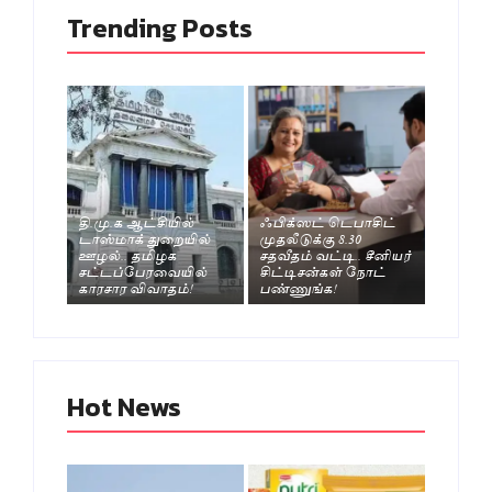
Trending Posts
தி.மு.க ஆட்சியில்
ஃபிக்ஸட் டெபாசிட்
டாஸ்மாக் துறையில்
முதலீடுக்கு 8.30
ஊழல்.. தமிழக
சதவீதம் வட்டி.. சீனியர்
சட்டப்பேரவையில்
சிட்டிசன்கள் நோட்
காரசார விவாதம்!
பண்ணுங்க!
Hot News