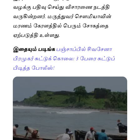
வழக்கு பதிவு செய்து விசாரணை நடத்தி
வருகின்றனர். மருத்துவர் சௌமியாவின்
மரணம் கேரளத்தில் பெரும் சோகத்தை
ஏற்படுத்தி உள்ளது.
இதையும் படிங்க
பஞ்சாப்பில் சிவசேனா
பிரமுகர் சுட்டுக் கொலை: 3 பேரை சுட்டுப்
பிடித்த போலீஸ்!