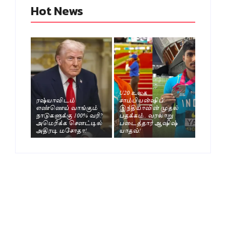
Hot News
U20 உலக
ரஷ்யாவிடம்
சாம்பியன்ஷிப்:
எண்ணெய் வாங்கும்
இந்தியாவின் முதல்
நாடுகளுக்கு 100% வரி?
பதக்கம்.. வரலாறு
அமெரிக்க செனட்டில்
படைத்தார் ஆஷிஷ்
அதிரடி மசோதா!
யாதவ்!