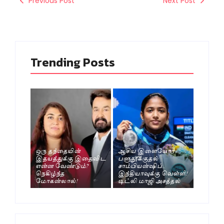
Previous Post
Next Post
Trending Posts
ஒரு தந்தையின்
ஆசிய இளையோர்
இதயத்துக்கு இதைவிட
பளுதூக்குதல்
என்ன வேண்டும்?
சாம்பியன்ஷிப்..
நெகிழ்ந்த
இந்தியாவுக்கு வெள்ளி!
மோகன்லால்!
டிட்லி மாஜி அசத்தல்