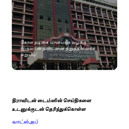
கேரள நடிகை மானபங்க வழக்கு..
இருவரின் தண்டனை நிறுத்திவைக்க
மறுப்பு!
திராவிடன் டைம்ஸின் செய்திகளை
உடனுக்குடன் தெரிந்துக்கொள்ள
வாட்ஸ்அப்