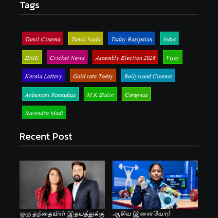
Tags
Tamil Cinema
Tamil Nadu
Today Rasipalan
India
DMK
Cricket News
Assembly Election 2026
Vijay
Kerala Lottery
Gold rate Today
Bollywood Cinema
Anbumani Ramadoss
M K Stalin
Congress
Narendra Modi
Recent Post
ஒரு தந்தையின் இதயத்துக்கு
ஆசிய இளையோர்