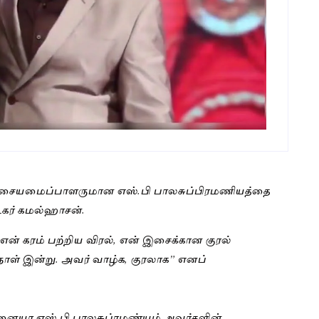
 இசையமைப்பாளருமான எஸ்.பி பாலசுப்பிரமணியத்தை
டிகர் கமல்ஹாசன்.
என் கரம் பற்றிய விரல், என் இசைக்கான குரல்
ாள் இன்று. அவர் வாழ்க, குரலாக” எனப்
ன்னையா எஸ்.பி.பாலசுப்ரமண்யம் அவர்களின்