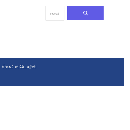
வெப் ஸ்டோரீஸ்