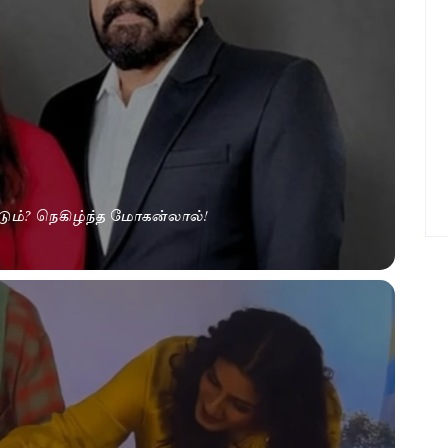
ும்? நெகிழ்ந்த மோகன்லால்!