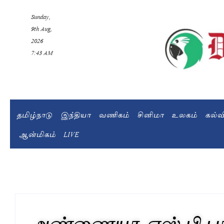
Sunday,
9th Aug,
2026
7:43 AM
தமிழ்நாடு
இந்தியா
வணிகம்
சினிமா
உலகம்
கல்
ஆன்மிகம்
LIVE
அண்ணையா, எஸ்.பி பா