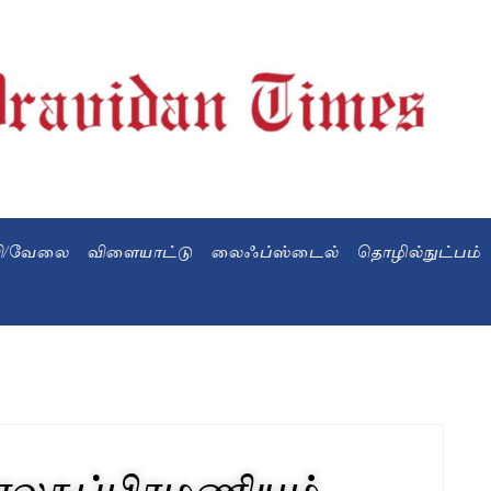
வி/வேலை
விளையாட்டு
லைஃப்ஸ்டைல்
தொழில்நுட்பம்
லசுப்பிரமணியம்..