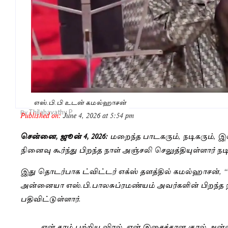
எஸ்.பி.பி உடன் கமல்ஹாசன்
Thilahavathy P
By
Published on:
June 4, 2026 at 5:54 pm
சென்னை, ஜூன் 4, 2026:
மறைந்த பாடகரும், நடிகரும்,
நினைவு கூர்ந்து பிறந்த நாள் அஞ்சலி செலுத்தியுள்ளார் ந
இது தொடர்பாக ட்விட்டர் எக்ஸ் தளத்தில் கமல்ஹாசன், “
அன்னையா எஸ்.பி.பாலசுப்ரமண்யம் அவர்களின் பிறந்த ந
பதிவிட்டுள்ளார்.
என் கரம் பற்றிய விரல், என் இசைக்கான குரல் அ