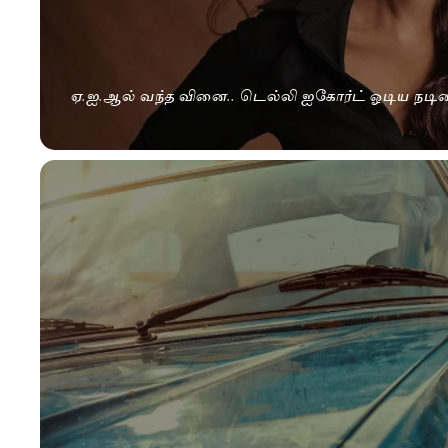
ஏ.ஐ.ஆல் வந்த வினை.. டெல்லி ஐகோர்ட் ஓடிய நடிக