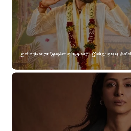
ஐஸ்வர்யா ராஜேஷின் ஓ சுகுமாரி.. இன்று ஓடிடி ரிலீஸ