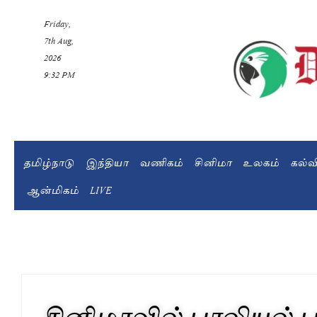
Friday,
7th Aug,
2026
9:32 PM
தமிழ்நாடு
இந்தியா
வணிகம்
சினிமா
உலகம்
கல்
ஆன்மிகம்
LIVE
சினிமாவில் பாலியல் பு