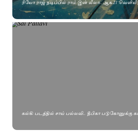
ரியோ ராஜ் நடிப்பில் ராம் இன் லீலா.. ஆக.21 வெளியீட
கல்கி படத்தில் சாய் பல்லவி.. தீபிகா படுகோனுக்கு க