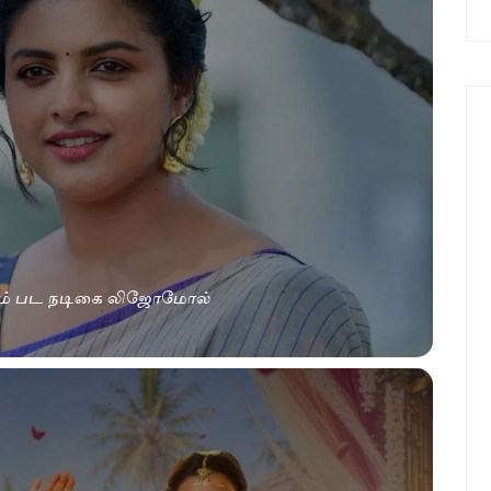
்பீம் பட நடிகை லிஜோமோல்