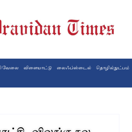
வி/வேலை
விளையாட்டு
லைஃப்ஸ்டைல்
தொழில்நுட்பம்
ரட்சி.. விலங்கு நல