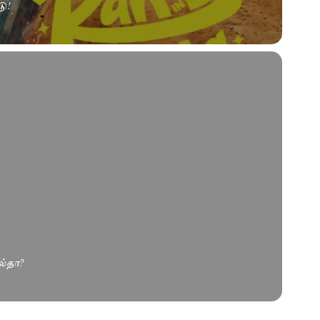
ு!
ல்தா?