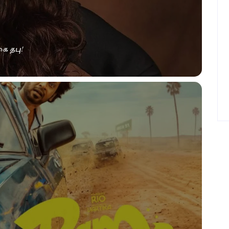
ை தபு!