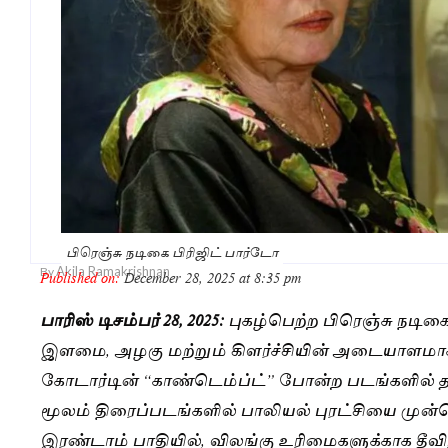
பிரெஞ்சு நடிகை பிரிஜிட் பார்டோ
Akila Ramakrishnan
By
Published on:
December 28, 2025 at 8:35 pm
பாரிஸ் டிசம்பர் 28, 2025:
புகழ்பெற்ற பிரெஞ்சு நடிகை
இளமை, அழகு மற்றும் கிளர்ச்சியின் அடையாளமாக வ
கோடார்டின் “காண்டெம்ப்ட்” போன்ற படங்களில் த
மூலம் திரைப்படங்களில் பாலியல் புரட்சியை முன்னெ
இரண்டாம் பாதியில், விலங்கு உரிமைகளுக்காக த