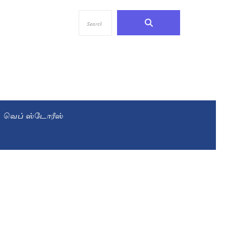
வெப் ஸ்டோரீஸ்