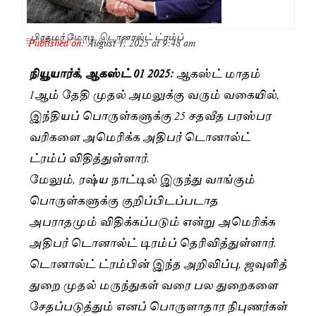
பிரதமர் மோடி, டொனால்ட் ட்ரம்ப்
Published on:
August 1, 2025 at 9:48 am
By
Dravidan Times Bureau
நியூயார்க், ஆகஸ்ட் 01 2025:
ஆகஸ்ட் மாதம்
1ஆம் தேதி முதல் அமலுக்கு வரும் வகையில்,
இந்தியப் பொருள்களுக்கு 25 சதவீத பரஸ்பர
வரிகளை அமெரிக்க அதிபர் டொனால்ட்
ட்ரம்ப் விதித்துள்ளார்.
மேலும், ரஷ்ய நாட்டில் இருந்து வாங்கும்
பொருள்களுக்கு குறிப்பிடப்படாத
அபராதமும் விதிக்கப்படும் என்று அமெரிக்க
அதிபர் டொனால்ட் டிரம்ப் தெரிவித்துள்ளார்.
டொனால்ட் ட்ரம்பின் இந்த அறிவிப்பு, ஜவுளித்
துறை முதல் மருந்துகள் வரை பல துறைகளை
சேதப்படுத்தும் எனப் பொருளாதார நிபுணர்கள்