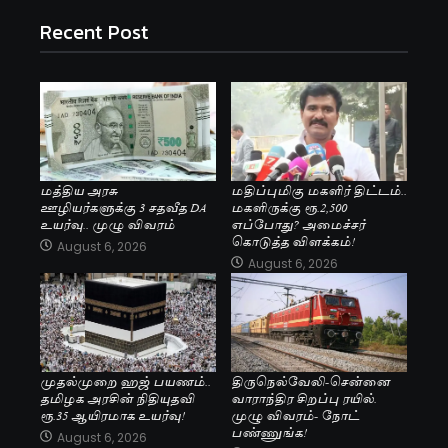
Recent Post
மத்திய அரசு
மதிப்புமிகு மகளிர் திட்டம்..
ஊழியர்களுக்கு 3 சதவீத DA
மகளிருக்கு ரூ.2,500
உயர்வு.. முழு விவரம்
எப்போது? அமைச்சர்
கொடுத்த விளக்கம்!
August 6, 2026
August 6, 2026
முதல்முறை ஹஜ் பயணம்..
திருநெல்வேலி-சென்னை
தமிழக அரசின் நிதியுதவி
வாராந்திர சிறப்பு ரயில்.
ரூ.35 ஆயிரமாக உயர்வு!
முழு விவரம்- நோட்
பண்ணுங்க!
August 6, 2026