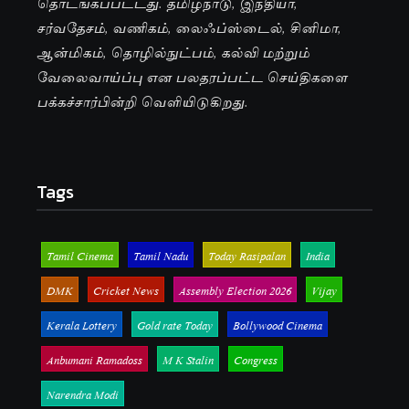
தொடங்கப்பட்டது. தமிழ்நாடு, இந்தியா,
சர்வதேசம், வணிகம், லைஃப்ஸ்டைல், சினிமா,
ஆன்மிகம், தொழில்நுட்பம், கல்வி மற்றும்
வேலைவாய்ப்பு என பலதரப்பட்ட செய்திகளை
பக்கச்சார்பின்றி வெளியிடுகிறது.
Tags
Tamil Cinema
Tamil Nadu
Today Rasipalan
India
DMK
Cricket News
Assembly Election 2026
Vijay
Kerala Lottery
Gold rate Today
Bollywood Cinema
Anbumani Ramadoss
M K Stalin
Congress
Narendra Modi