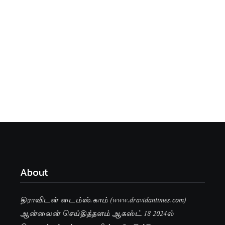
About
திராவிடன் டைம்ஸ்.காம் (www.dravidantimes.com)
ஆன்லைன் செய்தித்தளம் ஆகஸ்ட் 18 2024ல்