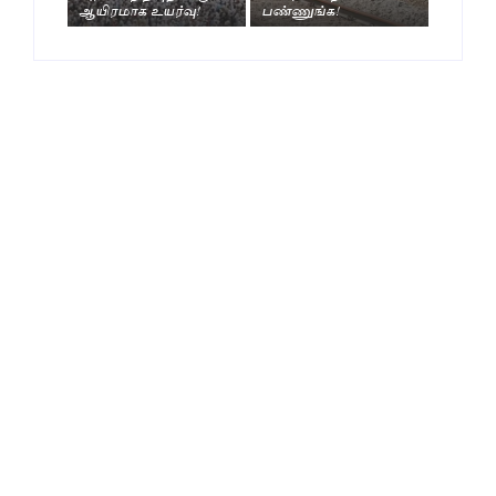
ஆயிரமாக உயர்வு!
பண்ணுங்க!