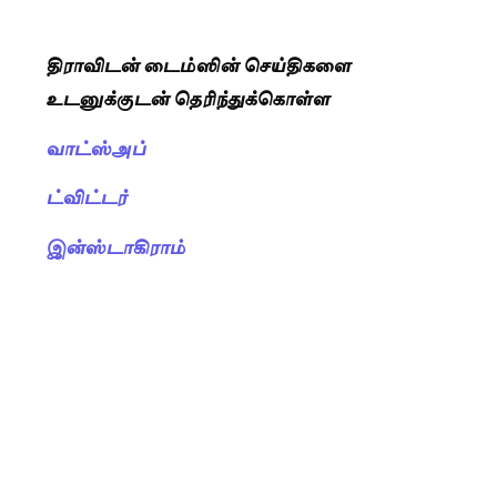
திராவிடன் டைம்ஸின் செய்திகளை
உடனுக்குடன் தெரிந்துக்கொள்ள
வாட்ஸ்அப்
ட்விட்டர்
இன்ஸ்டாகிராம்