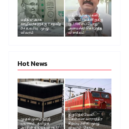
மதிப்புமிகு மகளிர்
மத்திய அரசு
திட்டம்.. மகளிருக்கு
ஊழியர்களுக்கு 3 சதவீத
ரூ.2,500 எப்போது?
DA உயர்வு.. முழு
அமைச்சர் கொடுத்த
விவரம்
விளக்கம்!
Hot News
திருநெல்வேலி-
முதல்முறை ஹஜ்
சென்னை வாராந்திர
பயணம்.. தமிழக
சிறப்பு ரயில். முழு
அரசின் நிதியுதவி ரூ.35
விவரம்- நோட்