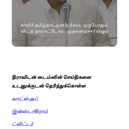
காவிரி தமிழ்நாட்டின் உரிமை; ஒருபோதும்
விட்டு தரமாட்டோம்.. முதலமைச்சர் விஜய்
திராவிடன் டைம்ஸின் செய்திகளை
உடனுக்குடன் தெரிந்துக்கொள்ள
வாட்ஸ்அப்
இன்ஸ்டாகிராம்
ட்விட்டர்