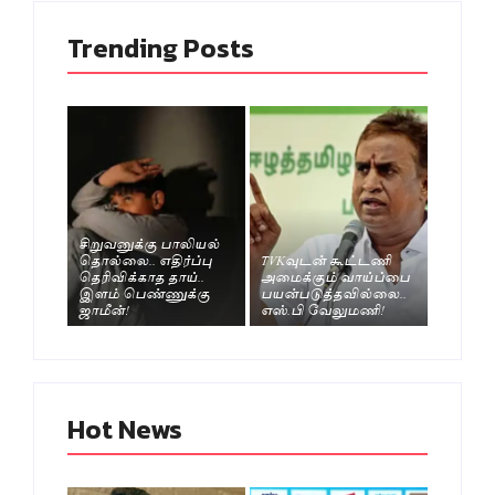
Trending Posts
சிறுவனுக்கு பாலியல்
தொல்லை.. எதிர்ப்பு
TVKவுடன் கூட்டணி
தெரிவிக்காத தாய்..
அமைக்கும் வாய்ப்பை
இளம் பெண்ணுக்கு
பயன்படுத்தவில்லை..
ஜாமீன்!
எஸ்.பி வேலுமணி!
Hot News