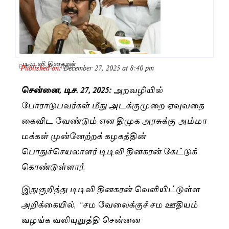
டி.டி.வி தினகரன்
Published on:
December 27, 2025 at 8:40 pm
By
Pushpa Gopinath
சென்னை, டிச. 27, 2025:
அறவழியில்
போராடுபவர்கள் மீது அடக்குமுறை ஏவுவதை
கைவிட வேண்டும் என திமுக அரசுக்கு அம்மா
மக்கள் முன்னேற்றக் கழகத்தின்
பொதுச்செயலாளர் டிடிவி தினகரன் கேட்டுக்
கொண்டுள்ளார்.
இதுகுறித்து டிடிவி தினகரன் வெளியிட்டுள்ள
அறிக்கையில், “சம வேலைக்குச் சம ஊதியம்
வழங்க வலியுறுத்தி சென்னை