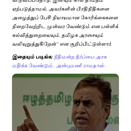
ஏற்படுத்தாமல், அவர்களின் பிரதிநிதிகளை
அழைத்துப் பேசி நியாயமான கோரிக்கைகளை
நிறைவேற்றிட முன்வர வேண்டும் என பள்ளிக்
கல்வித்துறையையும், தமிழக அரசையும்
வலியுறுத்துகிறேன்” என குறிப்பிட்டுள்ளார்.
இதையும் படிங்க;
நீதிமன்ற தீர்ப்பை அரசு
மதிக்க வேண்டும்.. அன்புமணி ராமதாஸ்