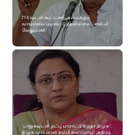
TVKவுடன் கூட்டணி அமைக்கும்
வாய்ப்பை பயன்படுத்தவில்லை.. எஸ்.பி
வேலுமணி!
‘பாஜகவுடன் நட்பு பாராட்டுகிறதா திமுக’..
திமுக முன்னாள் எம்பி கனிமொழி அதிரடி