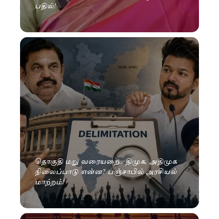
பதில்!
தொகுதி மறு வரையறை.. திமுக, அதிமுக
நிலைப்பாடு என்ன? பஞ்சாபில் அரசியல்
மாற்றம்!