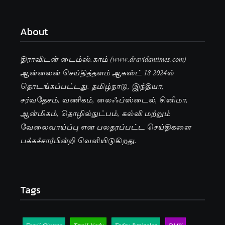
About
திராவிடன் டைம்ஸ்.காம் (www.dravidantimes.com)
ஆன்லைன் செய்தித்தளம் ஆகஸ்ட் 18 2024ல்
தொடங்கப்பட்டது. தமிழ்நாடு, இந்தியா,
சர்வதேசம், வணிகம், லைஃப்ஸ்டைல், சினிமா,
ஆன்மிகம், தொழில்நுட்பம், கல்வி மற்றும்
வேலைவாய்ப்பு என பலதரப்பட்ட செய்திகளை
பக்கச்சார்பின்றி வெளியிடுகிறது.
Tags
Tamil Cinema
Tamil Nadu
Today Rasipalan
DMK