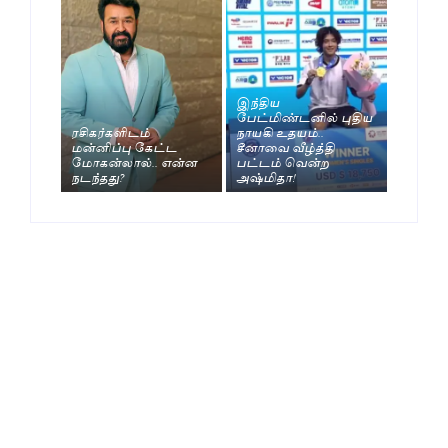
இந்திய
பேட்மிண்டனில் புதிய
ரசிகர்களிடம்
நாயகி உதயம்..
மன்னிப்பு கேட்ட
சீனாவை வீழ்த்தி
மோகன்லால்.. என்ன
பட்டம் வென்ற
நடந்தது?
அஷ்மிதா!