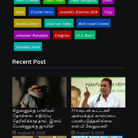
India
Cricket News
Assembly Election 2026
Vijay
Kerala Lottery
Gold rate Today
Bollywood Cinema
Anbumani Ramadoss
Congress
M K Stalin
Narendra Modi
Recent Post
சிறுவனுக்கு பாலியல்
TVKவுடன் கூட்டணி
தொல்லை.. எதிர்ப்பு
அமைக்கும் வாய்ப்பை
தெரிவிக்காத தாய்.. இளம்
பயன்படுத்தவில்லை..
பெண்ணுக்கு ஜாமீன்!
எஸ்.பி வேலுமணி!
August 9, 2026
August 9, 2026