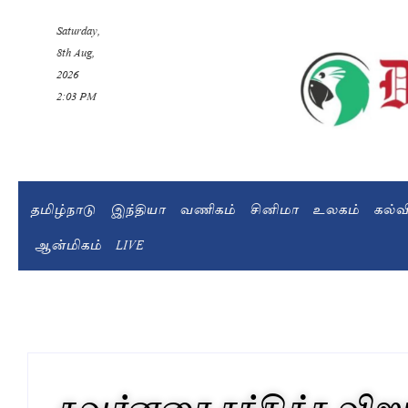
Saturday,
8th Aug,
2026
2:03 PM
தமிழ்நாடு
இந்தியா
வணிகம்
சினிமா
உலகம்
கல்
ஆன்மிகம்
LIVE
கவர்னரை சந்தித்த விஜ