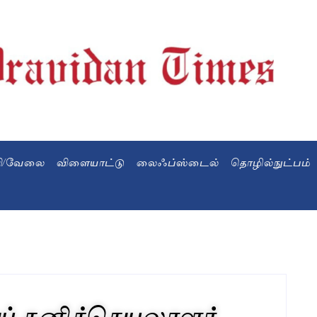
வி/வேலை
விளையாட்டு
லைஃப்ஸ்டைல்
தொழில்நுட்பம்
ய் தனிச்செயலாளர்..