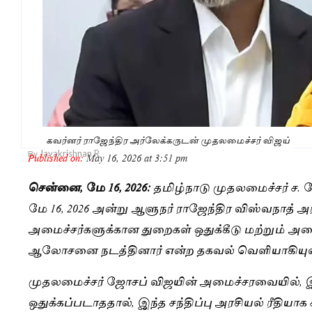
கவர்னர் ராஜேந்திர அர்லேக்கருடன் முதலமைச்சர் விஜய்
Jayakrishnan R
By
Published on:
May 16, 2026 at 3:51 pm
சென்னை, மே 16, 2026:
தமிழ்நாடு முதலமைச்சர் ச. ஜ
மே 16, 2026 அன்று ஆளுநர் ராஜேந்திர விஸ்வநாத் அ
அமைச்சர்களுக்கான துறைகள் ஒதுக்கீடு மற்றும் அ
ஆலோசனை நடத்தினார் என்ற தகவல் வெளியாகியுள
முதலமைச்சர் ஜோசப் விஜயின் அமைச்சரவையில், இ
ஒதுக்கப்படாததால், இந்த சந்திப்பு அரசியல் ரீதியாக