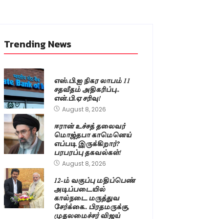
Trending News
எஸ்.பி.ஐ நிகர லாபம் 11
சதவீதம் அதிகரிப்பு..
என்.பி.ஏ சரிவு!
August 8, 2026
ஈரான் உச்சத் தலைவர்
மொஜ்தபா காமெனெய்
எப்படி இருக்கிறார்?
பரபரப்பு தகவல்கள்!
August 8, 2026
12-ம் வகுப்பு மதிப்பெண்
அடிப்படையில்
கால்நடை மருத்துவ
சேர்க்கை.. பிரதமருக்கு,
முதலமைச்சர் விஜய்