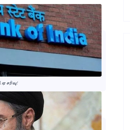
.ஏ சரிவு!