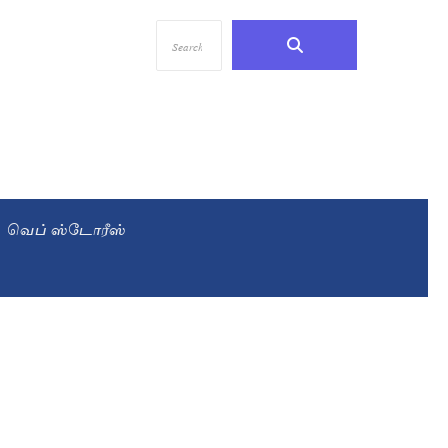
வெப் ஸ்டோரீஸ்