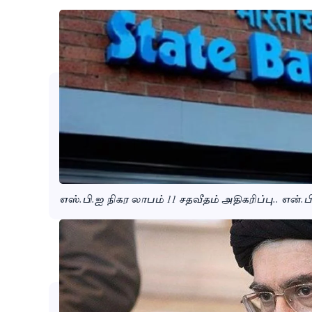
எஸ்.பி.ஐ நிகர லாபம் 11 சதவீதம் அதிகரிப்பு.. என்.பி