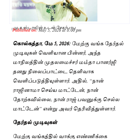
மு.க ஸ்டாலின் உடன் சேகர்பாபு
Published on:
May 5, 2026 at 8:00 pm
By
Jayakrishnan R
கொல்கத்தா, மே 5, 2026:
மேற்கு வங்க தேர்தல்
முடிவுகள் வெளியான பின்னர், அந்த
மாநிலத்தின் முதலமைச்சர் மம்தா பானர்ஜி
தனது நிலைப்பாட்டை தெளிவாக
வெளிப்படுத்தியுள்ளார். அதில், “நான்
ராஜினாமா செய்ய மாட்டேன், நான்
தோற்கவில்லை, நான் ராஜ் பவனுக்கு செல்ல
மாட்டேன்” என்று அவர் தெரிவித்துள்ளார்.
தேர்தல் முடிவுகள்
மேற்கு வங்கத்தில் வாக்கு எண்ணிக்கை