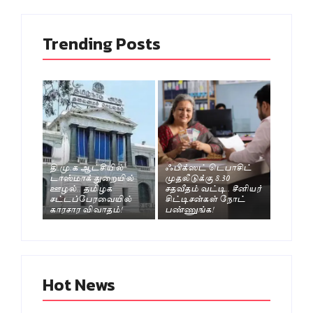
Trending Posts
தி.மு.க ஆட்சியில்
ஃபிக்ஸட் டெபாசிட்
டாஸ்மாக் துறையில்
முதலீடுக்கு 8.30
ஊழல்.. தமிழக
சதவீதம் வட்டி.. சீனியர்
சட்டப்பேரவையில்
சிட்டிசன்கள் நோட்
காரசார விவாதம்!
பண்ணுங்க!
Hot News