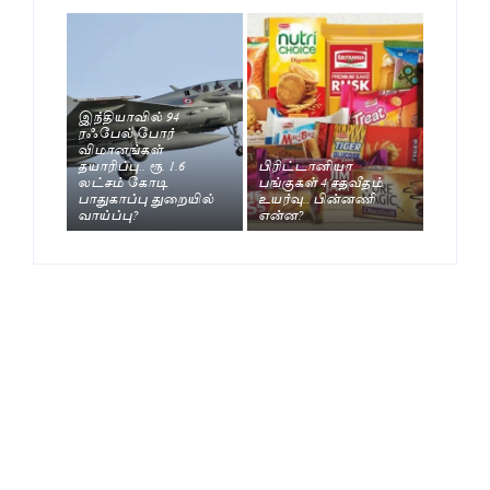
இந்தியாவில் 94
ரஃபேல் போர்
விமானங்கள்
தயாரிப்பு.. ரூ. 1.6
பிரிட்டானியா
லட்சம் கோடி
பங்குகள் 4 சதவீதம்
பாதுகாப்பு துறையில்
உயர்வு.. பின்னணி
வாய்ப்பு?
என்ன?