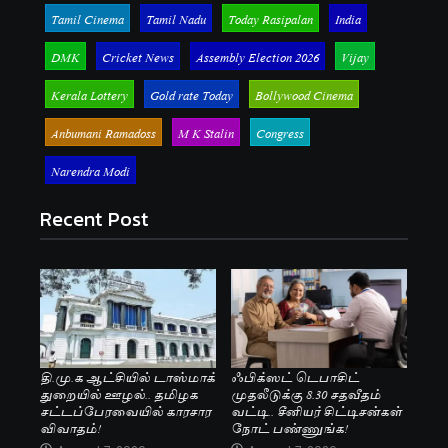
Tamil Cinema
Tamil Nadu
Today Rasipalan
India
DMK
Cricket News
Assembly Election 2026
Vijay
Kerala Lottery
Gold rate Today
Bollywood Cinema
Anbumani Ramadoss
M K Stalin
Congress
Narendra Modi
Recent Post
தி.மு.க ஆட்சியில் டாஸ்மாக்
ஃபிக்ஸட் டெபாசிட்
துறையில் ஊழல்.. தமிழக
முதலீடுக்கு 8.30 சதவீதம்
சட்டப்பேரவையில் காரசார
வட்டி.. சீனியர் சிட்டிசன்கள்
விவாதம்!
நோட் பண்ணுங்க!