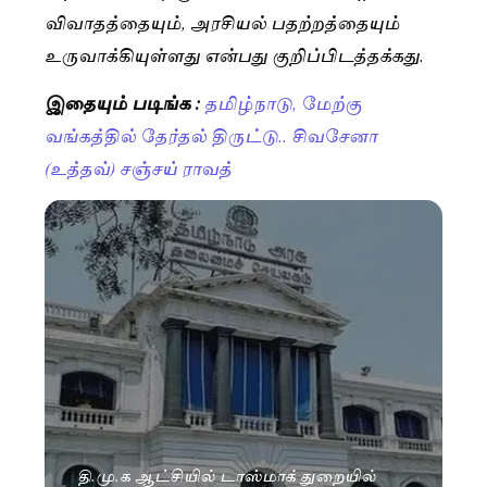
விவாதத்தையும், அரசியல் பதற்றத்தையும்
உருவாக்கியுள்ளது என்பது குறிப்பிடத்தக்கது.
இதையும் படிங்க :
தமிழ்நாடு, மேற்கு
வங்கத்தில் தேர்தல் திருட்டு.. சிவசேனா
(உத்தவ்) சஞ்சய் ராவத்
தி.மு.க ஆட்சியில் டாஸ்மாக் துறையில்