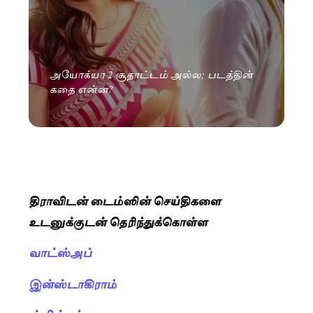
அயோக்யா 2 சூதாட்டம் அல்ல; படத்தின்
கதை என்ன?
திராவிடன் டைம்ஸின் செய்திகளை
உடனுக்குடன் தெரிந்துக்கொள்ள
வாட்ஸ்அப்
இன்ஸ்டாகிராம்