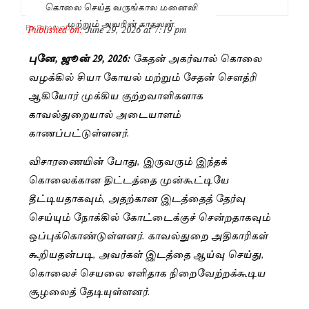
கொலை செய்த வருங்கால மனைவி
மற்றும் அவரின் காதலன்.
Published on:
June 29, 2026 at 7:19 pm
By
Saranya JK
புனே, ஜூன் 29, 2026:
கேதன் அகர்வால் கொலை
வழக்கில் சியா கோயல் மற்றும் சேதன் சௌத்ரி
ஆகியோர் முக்கிய குற்றவாளிகளாக
காவல்துறையால் அடையாளம்
காணப்பட்டுள்ளனர்.
விசாரணையின் போது, இருவரும் இந்தக்
கொலைக்கான திட்டத்தை முன்கூட்டியே
தீட்டியதாகவும், அதற்கான இடத்தைத் தேர்வு
செய்யும் நோக்கில் கோட்டைக்குச் சென்றதாகவும்
ஒப்புக்கொண்டுள்ளனர். காவல்துறை அதிகாரிகள்
கூறியதன்படி, அவர்கள் இடத்தை ஆய்வு செய்து,
கொலைச் செயலை எளிதாக நிறைவேற்றக்கூடிய
சூழலைத் தேடியுள்ளனர்.