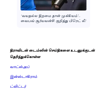
‘வயதல்ல திறமை தான் முக்கியம்’..
வைபவ் சூர்யவன்சி குறித்து பிரெட் லீ!
திராவிடன் டைம்ஸின் செய்திகளை உடனுக்குடன்
தெரிந்துக்கொள்ள
வாட்ஸ்அப்
இன்ஸ்டாகிராம்
ட்விட்டர்