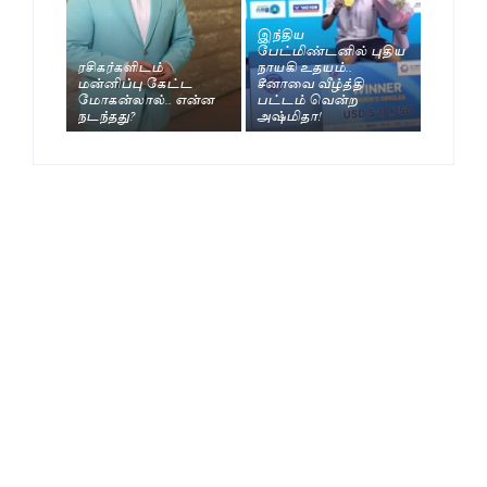
இந்திய
பேட்மிண்டனில் புதிய
ரசிகர்களிடம்
நாயகி உதயம்..
மன்னிப்பு கேட்ட
சீனாவை வீழ்த்தி
மோகன்லால்.. என்ன
பட்டம் வென்ற
நடந்தது?
அஷ்மிதா!