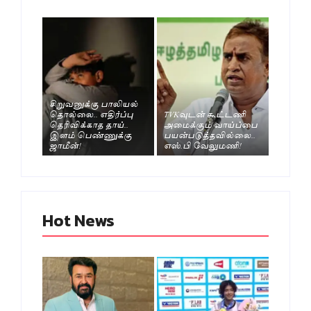
சிறுவனுக்கு பாலியல்
தொல்லை.. எதிர்ப்பு
TVKவுடன் கூட்டணி
தெரிவிக்காத தாய்..
அமைக்கும் வாய்ப்பை
இளம் பெண்ணுக்கு
பயன்படுத்தவில்லை..
ஜாமீன்!
எஸ்.பி வேலுமணி!
Hot News