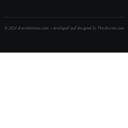
© 2024 dravidantimes.com – developed and designed by Thirdvizion.com