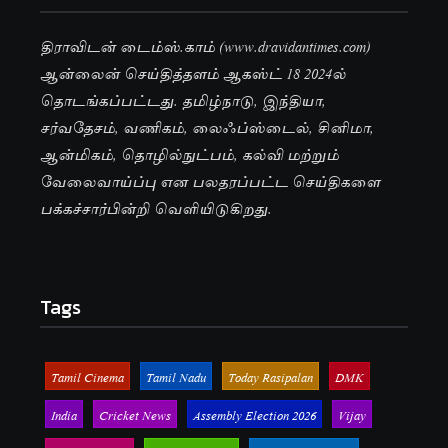
திராவிடன் டைம்ஸ்.காம் (www.dravidantimes.com)
ஆன்லைன் செய்தித்தளம் ஆகஸ்ட் 18 2024ல்
தொடங்கப்பட்டது. தமிழ்நாடு, இந்தியா,
சர்வதேசம், வணிகம், லைஃப்ஸ்டைல், சினிமா,
ஆன்மிகம், தொழில்நுட்பம், கல்வி மற்றும்
வேலைவாய்ப்பு என பலதரப்பட்ட செய்திகளை
பக்கச்சார்பின்றி வெளியிடுகிறது.
Tags
Tamil Cinema
Tamil Nadu
Today Rasipalan
DMK
India
Cricket News
Assembly Election 2026
Vijay