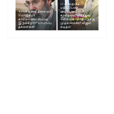
12-ம் வகுப்பு
மதிப்பெண்
ஈரான் உச்சத் தலைவர்
அடிப்படையில்
மொஜ்தபா
கால்நடை மருத்துவ
காமெனெய் எப்படி
சேர்க்கை.. பிரதமருக்கு,
இருக்கிறார்? பரபரப்பு
முதலமைச்சர் விஜய்
தகவல்கள்!
கடிதம்!