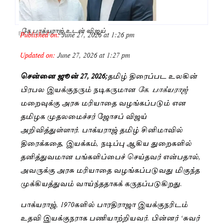
கே பாக்யராஜ் உடன் விஜய்
Published on:
June 27, 2026 at 1:26 pm
By
Saranya JK
Updated on:
June 27, 2026 at 1:27 pm
சென்னை ஜூன் 27, 2026;
தமிழ் திரைப்பட உலகின்
பிரபல இயக்குநரும் நடிகருமான
கே. பாக்யராஜ்
மறைவுக்கு அரசு மரியாதை வழங்கப்படும் என
தமிழக முதலமைச்சர் ஜோசப் விஜய்
அறிவித்துள்ளார். பாக்யராஜ் தமிழ் சினிமாவில்
திரைக்கதை, இயக்கம், நடிப்பு ஆகிய துறைகளில்
தனித்துவமான பங்களிப்பைச் செய்தவர் என்பதால்,
அவருக்கு அரசு மரியாதை வழங்கப்படுவது மிகுந்த
முக்கியத்துவம் வாய்ந்ததாகக் கருதப்படுகிறது.
பாக்யராஜ், 1970களில் பாரதிராஜா இயக்குநரிடம்
உதவி இயக்குநராக பணியாற்றியவர். பின்னர் ‘சுவர்