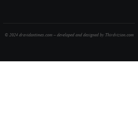
© 2024 dravidantimes.com – developed and designed by Thirdvizion.com