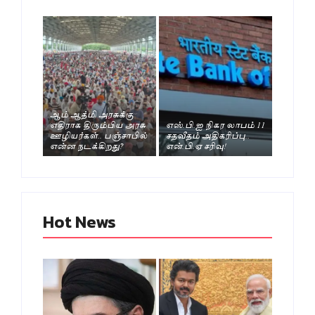
ஆம் ஆத்மி அரசுக்கு
எதிராக திரும்பிய அரசு
எஸ்.பி.ஐ நிகர லாபம் 11
ஊழியர்கள்.. பஞ்சாபில்
சதவீதம் அதிகரிப்பு..
என்ன நடக்கிறது?
என்.பி.ஏ சரிவு!
Hot News