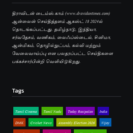
திராவிடன் டைம்ஸ்.காம் (www.dravidantimes.com)
ஆன்லைன் செய்தித்தளம் ஆகஸ்ட் 18 2024ல்
தொடங்கப்பட்டது. தமிழ்நாடு, இந்தியா,
சர்வதேசம், வணிகம், லைஃப்ஸ்டைல், சினிமா,
ஆன்மிகம், தொழில்நுட்பம், கல்வி மற்றும்
வேலைவாய்ப்பு என பலதரப்பட்ட செய்திகளை
பக்கச்சார்பின்றி வெளியிடுகிறது.
Tags
Tamil Cinema
Tamil Nadu
Today Rasipalan
India
DMK
Cricket News
Assembly Election 2026
Vijay