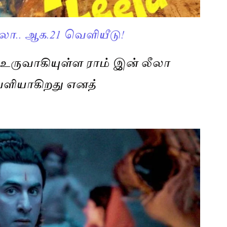
ீலா.. ஆக.21 வெளியீடு!
ில் உருவாகியுள்ள ராம் இன் லீலா
ளியாகிறது எனத்