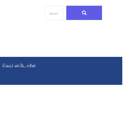
வெப் ஸ்டோரீஸ்