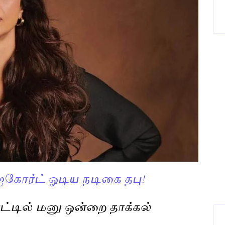
ஐகோர்ட் ஓடிய நடிகை தபு!
ட்டில் மனு ஒன்றை தாக்கல்