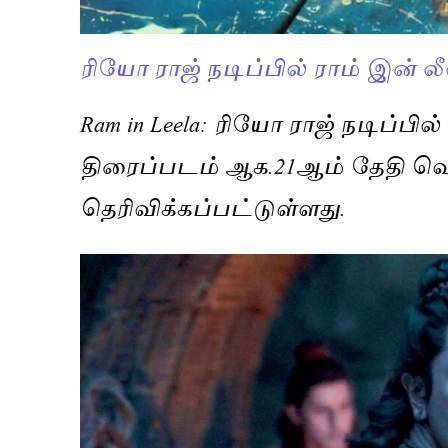
ரியோ ராஜ் நடிப்பில் ராம் இன் ல
​Ram in Leela: ரியோ ராஜ் நடிப்ப
திரைப்படம் ஆக.21ஆம் தேதி வெ
தெரிவிக்கப்பட்டுள்ளது.