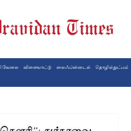
வி/வேலை
விளையாட்டு
லைஃப்ஸ்டைல்
தொழில்நுட்பம்
“கெளரி”; துர்காவை