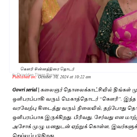
கௌரி சின்னத்திரை தொடர்
Dravidan Times Bureau
By
Published on:
October 10, 2024 at 10:22 am
Gowri serial |
கலைஞர் தொலைக்காட்சியில் திங்கள் ம
ஒளிபரப்பாகி வரும் மெகாத்தொடர் “கெளரி”. இந்த
வரவேற்பு கிடைத்து வரும் நிலையில், தற்போது தொடர
ஒளிபரப்பாக இருக்கிறது. பிரிவது, சேர்வது என மாற்
அசோக் முழு மனதுடன் ஏற்றுக் கொள்ள, இவர்களுக்கு ச
செய்யப்படுகிறது.