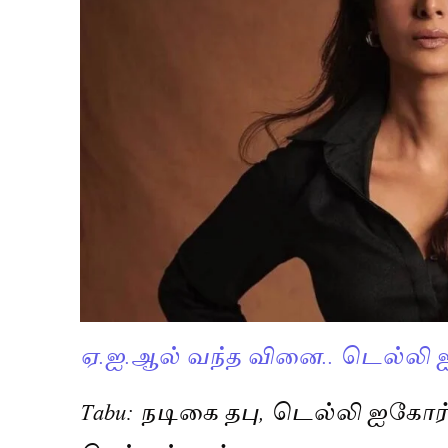
ஏ.ஐ.ஆல் வந்த வினை.. டெல்லி 
Tabu: நடிகை தபு, டெல்லி ஐகோர்