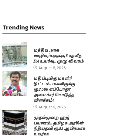
Trending News
மத்திய அரசு
ஊழியர்களுக்கு 3 சதவீத
DA உயர்வு.. முழு விவரம்
August 6, 2026
மதிப்புமிகு மகளிர்
திட்டம்.. மகளிருக்கு
ரூ.2,500 எப்போது?
அமைச்சர் கொடுத்த
விளக்கம்!
August 6, 2026
முதல்முறை ஹஜ்
பயணம்.. தமிழக அரசின்
நிதியுதவி ரூ.35 ஆயிரமாக
உயர்வு!