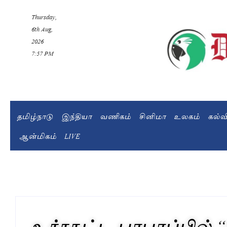
Thursday,
6th Aug,
2026
7:57 PM
தமிழ்நாடு
இந்தியா
வணிகம்
சினிமா
உலகம்
கல்
ஆன்மிகம்
LIVE
உச்சகட்ட பரபரப்பில் 