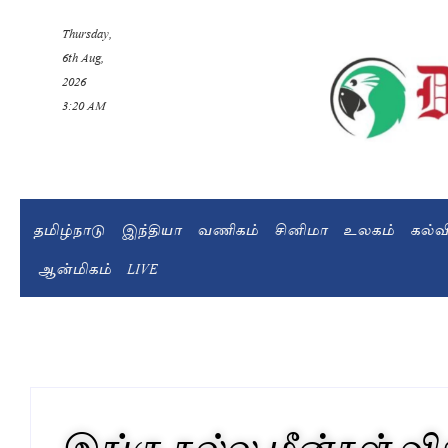
Thursday,
6th Aug,
2026
3:20 AM
தமிழ்நாடு
இந்தியா
வணிகம்
சினிமா
உலகம்
கல்
ஆன்மிகம்
LIVE
இங்கு நல்ல மீன்கள் விற