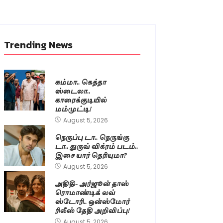
Trending News
சும்மா.. கெத்தா
ஸ்டைலா..
காரைக்குடியில்
மம்முட்டி!
August 5, 2026
நெருப்பு டா.. நெருங்கு
டா.. துருவ் விக்ரம் படம்..
இசை யார் தெரியுமா?
August 5, 2026
அதிதி- அர்ஜூன் தாஸ்
ரொமாண்டிக் லவ்
ஸ்டோரி.. ஒன்ஸ்மோர்
ரிலீஸ் தேதி அறிவிப்பு!
August 5, 2026