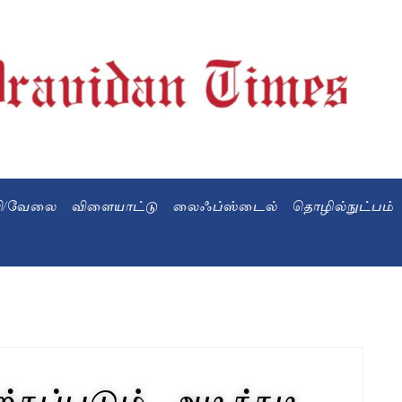
வி/வேலை
விளையாட்டு
லைஃப்ஸ்டைல்
தொழில்நுட்பம்
்கப்படும்.. அடிக்கடி