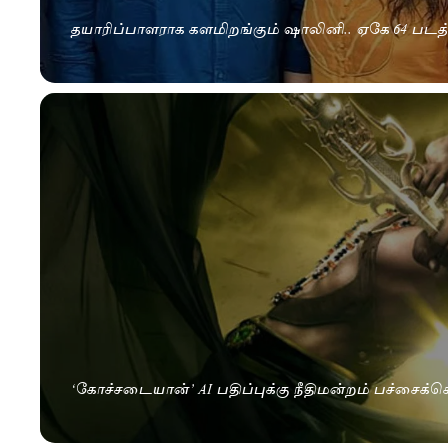
தயாரிப்பாளராக களமிறங்கும் ஷாலினி.. ஏகே 64 படத்
‘கோச்சடையான்’ AI பதிப்புக்கு நீதிமன்றம் பச்சை