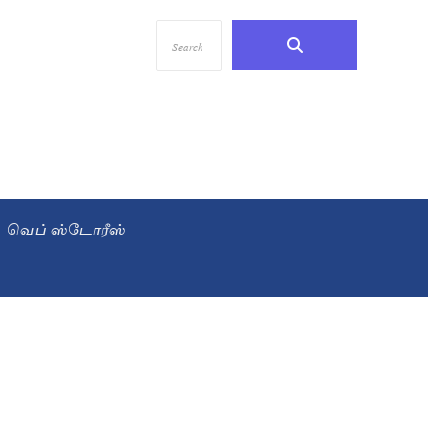
வெப் ஸ்டோரீஸ்