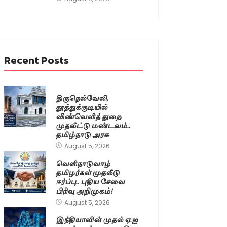
Recent Posts
திருநெல்வேலி,
தூத்துக்குடியில்
விண்வெளித் துறை
முதலீட்டு மண்டலம்..
தமிழ்நாடு அரசு
August 5, 2026
வெளிநாடுவாழ்
தமிழர்கள் முதலீடு
ஈர்ப்பு.. புதிய சேவை
பிரிவு அறிமுகம்!
August 5, 2026
இந்தியாவின் முதல் ஏ.ஐ