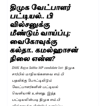
திமுக வேட்பாளர்
பட்டியல்.. பி
வில்சனுக்கு
மீண்டும் வாய்ப்பு;
வைகோவுக்கு
கல்தா.. கமல்ஹாசன்
நிலை என்ன?
DMK Rajya Sabha MP candidate list: திமுக
சார்பில் மாநிலங்களவை எம் பி
பதவிக்கு போட்டியிடும்
வேட்பாளர்களின் பட்டியல்
வெளியாகி உள்ளது. இந்த
பட்டியலின்படி திமுக எம்.பி
வில்சனுக்கு மீண்டும் வாய்ப்பு