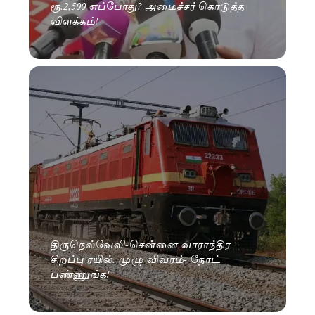
ரூ.2,500 எப்போது? அமைச்சர் கொடுத்த
விளக்கம்!
திருநெல்வேலி-சென்னை வாராந்திர
சிறப்பு ரயில். முழு விவரம்- நோட்
பண்ணுங்க!