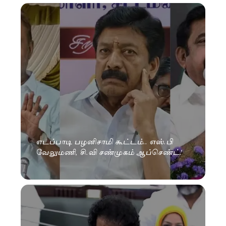
எடப்பாடி பழனிசாமி கூட்டம்.. எஸ்.பி
வேலுமணி, சி.வி சண்முகம் ஆப்செண்ட்!