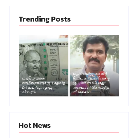
Trending Posts
மதிப்புமிகு மகளிர்
மத்திய அரசு
திட்டம்.. மகளிருக்கு
ஊழியர்களுக்கு 3 சதவீத
ரூ.2,500 எப்போது?
DA உயர்வு.. முழு
அமைச்சர் கொடுத்த
விவரம்
விளக்கம்!
Hot News