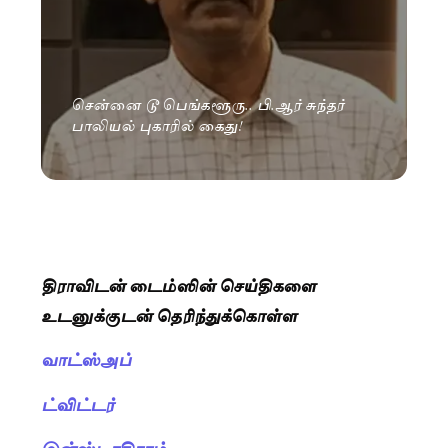
சென்னை டூ பெங்களூரு.. பி.ஆர் சுந்தர்
பாலியல் புகாரில் கைது!
திராவிடன் டைம்ஸின் செய்திகளை
உடனுக்குடன் தெரிந்துக்கொள்ள
வாட்ஸ்அப்
ட்விட்டர்
இன்ஸ்டாகிராம்