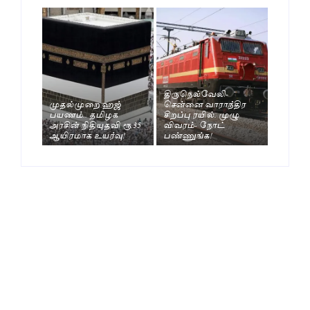
திருநெல்வேலி-
முதல்முறை ஹஜ்
சென்னை வாராந்திர
பயணம்.. தமிழக
சிறப்பு ரயில். முழு
அரசின் நிதியுதவி ரூ.35
விவரம்- நோட்
ஆயிரமாக உயர்வு!
பண்ணுங்க!