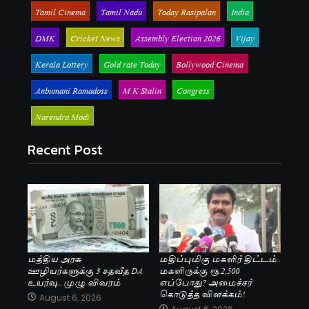
Tamil Cinema
Tamil Nadu
Today Rasipalan
India
DMK
Cricket News
Assembly Election 2026
Vijay
Kerala Lottery
Gold rate Today
Bollywood Cinema
Anbumani Ramadoss
M K Stalin
Congress
Narendra Modi
Recent Post
மத்திய அரசு
மதிப்புமிகு மகளிர் திட்டம்..
ஊழியர்களுக்கு 3 சதவீத DA
மகளிருக்கு ரூ.2,500
உயர்வு.. முழு விவரம்
எப்போது? அமைச்சர்
கொடுத்த விளக்கம்!
August 6, 2026