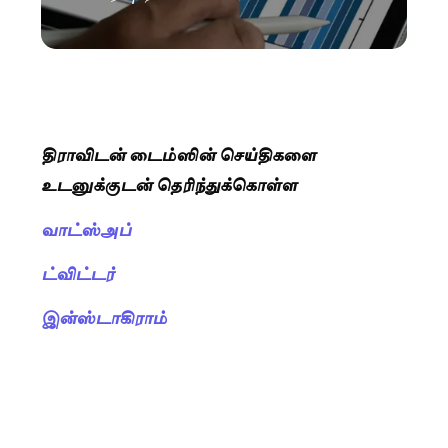
திராவிடன் டைம்ஸின் செய்திகளை
உடனுக்குடன் தெரிந்துக்கொள்ள
வாட்ஸ்அப்
ட்விட்டர்
இன்ஸ்டாகிராம்