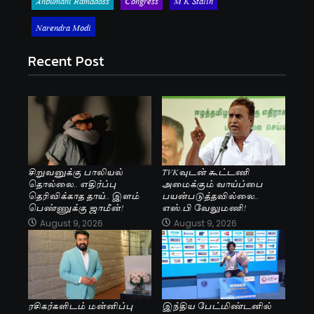
Narendra Modi
Recent Post
சிறுவனுக்கு பாலியல்
TVKவுடன் கூட்டணி
தொல்லை.. எதிர்ப்பு
அமைக்கும் வாய்ப்பை
தெரிவிக்காத தாய்.. இளம்
பயன்படுத்தவில்லை..
பெண்ணுக்கு ஜாமீன்!
எஸ்.பி வேலுமணி!
August 9, 2026
August 9, 2026
ரசிகர்களிடம் மன்னிப்பு
இந்திய பேட்மிண்டனில்