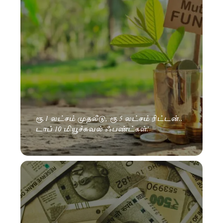
ரூ.1 லட்சம் முதலீடு, ரூ.5 லட்சம் ரிட்டன்..
டாப் 10 மியூச்சுவல் ஃபண்ட்கள்!