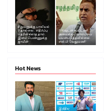
சிறுவனுக்கு பாலியல்
தொல்லை.. எதிர்ப்பு
TVKவுடன் கூட்டணி
தெரிவிக்காத தாய்..
அமைக்கும் வாய்ப்பை
இளம் பெண்ணுக்கு
பயன்படுத்தவில்லை..
ஜாமீன்!
எஸ்.பி வேலுமணி!
Hot News
இந்திய