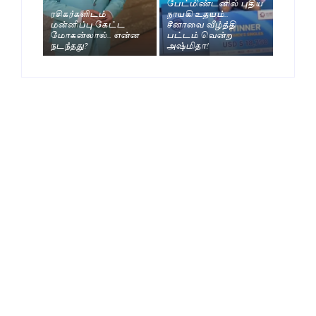
பேட்மிண்டனில் புதிய
ரசிகர்களிடம்
நாயகி உதயம்..
மன்னிப்பு கேட்ட
சீனாவை வீழ்த்தி
மோகன்லால்.. என்ன
பட்டம் வென்ற
நடந்தது?
அஷ்மிதா!