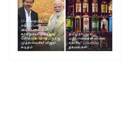
12-ம் வகுப்பு
மதிப்பெண்
அடிப்படையில்
கால்நடை மருத்துவ
தமிழ்நாட்டில்
சேர்க்கை.. பிரதமருக்கு,
மதுபானங்கள் விலை
முதலமைச்சர் விஜய்
உயர்வு? பரபரப்பு
கடிதம்!
தகவல்கள்!