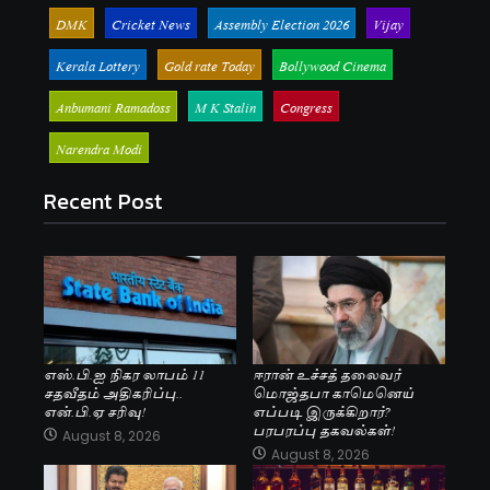
DMK
Cricket News
Assembly Election 2026
Vijay
Kerala Lottery
Gold rate Today
Bollywood Cinema
Anbumani Ramadoss
M K Stalin
Congress
Narendra Modi
Recent Post
எஸ்.பி.ஐ நிகர லாபம் 11
ஈரான் உச்சத் தலைவர்
சதவீதம் அதிகரிப்பு..
மொஜ்தபா காமெனெய்
என்.பி.ஏ சரிவு!
எப்படி இருக்கிறார்?
பரபரப்பு தகவல்கள்!
August 8, 2026
August 8, 2026