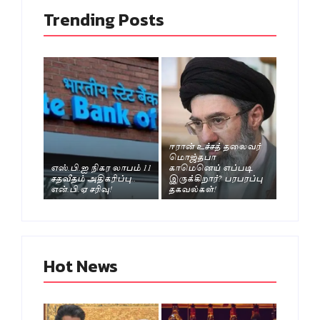
Trending Posts
ஈரான் உச்சத் தலைவர்
மொஜ்தபா
எஸ்.பி.ஐ நிகர லாபம் 11
காமெனெய் எப்படி
சதவீதம் அதிகரிப்பு..
இருக்கிறார்? பரபரப்பு
என்.பி.ஏ சரிவு!
தகவல்கள்!
Hot News