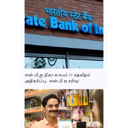
எஸ்.பி.ஐ நிகர லாபம் 11 சதவீதம்
அதிகரிப்பு.. என்.பி.ஏ சரிவு!