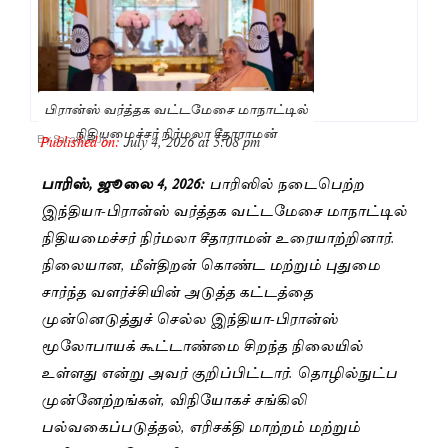
பிரான்ஸ் வர்த்தக வட்டமேசை மாநாட்டில்
நிதியமைச்சர் நிர்மலா சீதாராமன்
Published on:
July 4, 2026 at 5:08 pm
By
Saranya JK
பாரிஸ், ஜூலை 4, 2026:
பாரிஸில் நடைபெற்ற
இந்தியா-பிரான்ஸ் வர்த்தக வட்டமேசை மாநாட்டில்
நிதியமைச்சர் நிர்மலா சீதாராமன் உரையாற்றினார்.
நிலையான, மீள்திறன் கொண்ட மற்றும் புதுமை
சார்ந்த வளர்ச்சியின் அடுத்த கட்டத்தை
முன்னெடுத்துச் செல்ல இந்தியா-பிரான்ஸ்
மூலோபாயக் கூட்டாண்மை சிறந்த நிலையில்
உள்ளது என்று அவர் குறிப்பிட்டார். தொழில்நுட்ப
முன்னேற்றங்கள், விநியோகச் சங்கிலி
பல்வகைப்படுத்தல், எரிசக்தி மாற்றம் மற்றும்