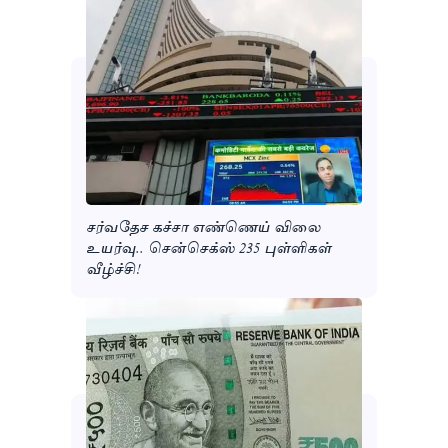
சர்வதேச கச்சா எண்ணெய் விலை
உயர்வு.. சென்செக்ஸ் 235 புள்ளிகள்
வீழ்ச்சி!