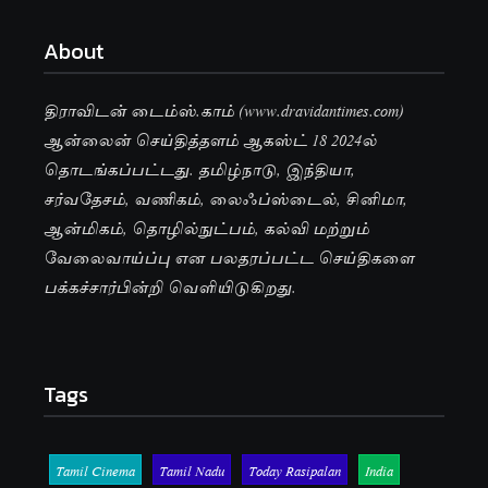
About
திராவிடன் டைம்ஸ்.காம் (www.dravidantimes.com)
ஆன்லைன் செய்தித்தளம் ஆகஸ்ட் 18 2024ல்
தொடங்கப்பட்டது. தமிழ்நாடு, இந்தியா,
சர்வதேசம், வணிகம், லைஃப்ஸ்டைல், சினிமா,
ஆன்மிகம், தொழில்நுட்பம், கல்வி மற்றும்
வேலைவாய்ப்பு என பலதரப்பட்ட செய்திகளை
பக்கச்சார்பின்றி வெளியிடுகிறது.
Tags
Tamil Cinema
Tamil Nadu
Today Rasipalan
India