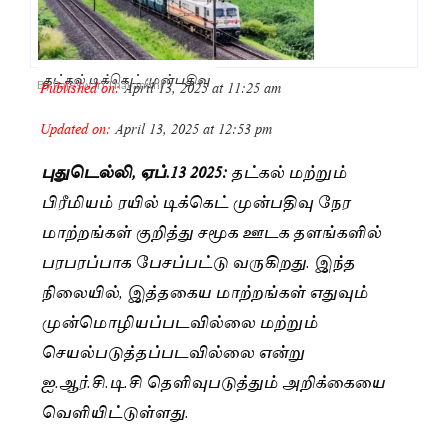
தட்கல் டிக்கெட் முன்பதிவு
Published on:
April 13, 2025 at 11:25 am
By
Rajeswari Thayanithi
Updated on:
April 13, 2025 at 12:53 pm
புதுடெல்லி, ஏப்.13 2025:
தட்கல் மற்றும்
பிரீமியம் ரயில் டிக்கெட் முன்பதிவு நேர
மாற்றங்கள் குறித்து சமூக ஊடக தளங்களில்
பரபரப்பாக பேசப்பட்டு வருகிறது. இந்த
நிலையில், இத்தகைய மாற்றங்கள் எதுவும்
முன்மொழியப்படவில்லை மற்றும்
செயல்படுத்தப்படவில்லை என்று
ஐ.ஆர்.சி.டி.சி தெளிவுபடுத்தும் அறிக்கையை
வெளியிட்டுள்ளது.