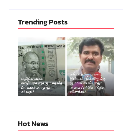
Trending Posts
மதிப்புமிகு மகளிர்
மத்திய அரசு
திட்டம்.. மகளிருக்கு
ஊழியர்களுக்கு 3 சதவீத
ரூ.2,500 எப்போது?
DA உயர்வு.. முழு
அமைச்சர் கொடுத்த
விவரம்
விளக்கம்!
Hot News