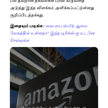
பல தவறான தகவல்கள் பரவி வருவதை
அடுத்து இந்த விளக்கம் அளிக்கப்பட்டுள்ளது
குறிப்பிடத்தக்கது.
இதையும் படிங்க :
வை-பை ஸ்பீடு ஆமை
வேகத்தில் உள்ளதா? இந்த டிரிக்ஸ்-ஐ உடனே
செய்யுங்க!
அமேசான் கிரேட் ஃப்ரீடம் சேல் 2026.. 50