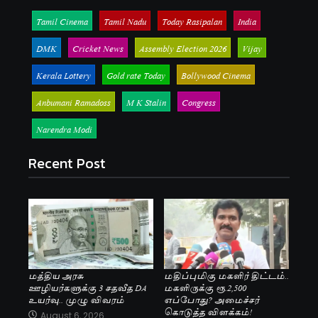
Tamil Cinema
Tamil Nadu
Today Rasipalan
India
DMK
Cricket News
Assembly Election 2026
Vijay
Kerala Lottery
Gold rate Today
Bollywood Cinema
Anbumani Ramadoss
M K Stalin
Congress
Narendra Modi
Recent Post
மத்திய அரசு
மதிப்புமிகு மகளிர் திட்டம்..
ஊழியர்களுக்கு 3 சதவீத DA
மகளிருக்கு ரூ.2,500
உயர்வு.. முழு விவரம்
எப்போது? அமைச்சர்
கொடுத்த விளக்கம்!
August 6, 2026