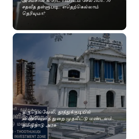
சதவீத தள்ளுபடி.. எதெற்கெல்லாம்
தெரியுமா?
திருநெல்வேலி, தூத்துக்குடியில்
விண்வெளித் துறை முதலீட்டு மண்டலம்..
தமிழ்நாடு அரசு