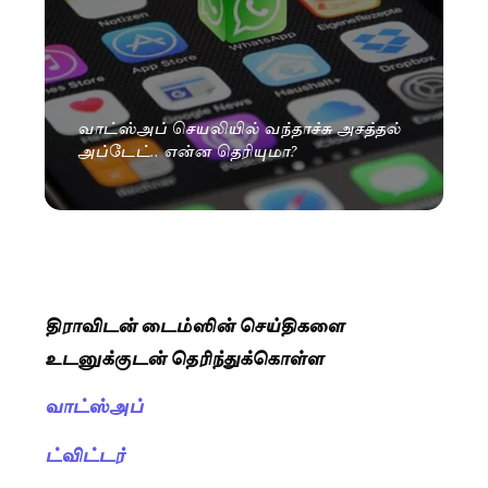
வாட்ஸ்அப் செயலியில் வந்தாச்சு அசத்தல்
அப்டேட்.. என்ன தெரியுமா?
திராவிடன் டைம்ஸின் செய்திகளை
உடனுக்குடன் தெரிந்துக்கொள்ள
வாட்ஸ்அப்
ட்விட்டர்