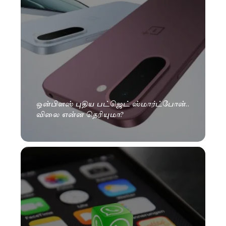
ஒன்பிளஸ் புதிய பட்ஜெட் ஸ்மார்ட்போன்..
விலை என்ன தெரியுமா?