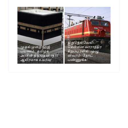
திருநெல்வேலி-
முதல்முறை ஹஜ்
சென்னை வாராந்திர
பயணம்.. தமிழக
சிறப்பு ரயில். முழு
அரசின் நிதியுதவி ரூ.35
விவரம்- நோட்
ஆயிரமாக உயர்வு!
பண்ணுங்க!