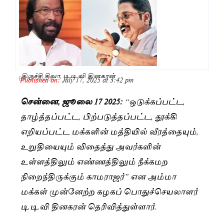
திருச்சி சிவா, டி.டி.வி தினகரன்
Published on:
July 17, 2025 at 3:42 pm
By
Saranya JK
சென்னை, ஜூலை 17 2025:
“ஒடுக்கப்பட்ட,
தாழ்த்தப்பட்ட, பிற்படுத்தப்பட்ட, தூக்கி
எறியப்பட்ட மக்களின் மத்தியில் வீரத்தையும்,
உறுதியையும் விதைத்து அவர்களின்
உள்ளத்திலும் எண்ணத்திலும் நீக்கமற
நிறைந்திருக்கும் காமராஜர்” என அம்மா
மக்கள் முன்னேற்ற கழகப் பொதுச்செயலாளர்
டி.டி.வி தினகரன் தெரிவித்துள்ளார்.