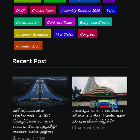
DMK
Cricket News
Assembly Election 2026
Vijay
Kerala Lottery
Gold rate Today
Bollywood Cinema
Anbumani Ramadoss
M K Stalin
Congress
Narendra Modi
Recent Post
அமெரிக்காவில்
சர்வதேச கச்சா எண்ணெய்
பிரம்மாண்ட AI சிப்
விலை உயர்வு.. சென்செக்ஸ்
தொழிற்சாலை: ரூ.1.4
235 புள்ளிகள் வீழ்ச்சி!
லட்சம் கோடி முதலீடு!
August 7, 2026
எலான் மஸ்க் அதிரடி
August 7, 2026