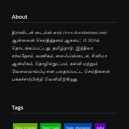
About
திராவிடன் டைம்ஸ்.காம் (www.dravidantimes.com)
ஆன்லைன் செய்தித்தளம் ஆகஸ்ட் 18 2024ல்
தொடங்கப்பட்டது. தமிழ்நாடு, இந்தியா,
சர்வதேசம், வணிகம், லைஃப்ஸ்டைல், சினிமா,
ஆன்மிகம், தொழில்நுட்பம், கல்வி மற்றும்
வேலைவாய்ப்பு என பலதரப்பட்ட செய்திகளை
பக்கச்சார்பின்றி வெளியிடுகிறது.
Tags
Tamil Cinema
Tamil Nadu
Today Rasipalan
India