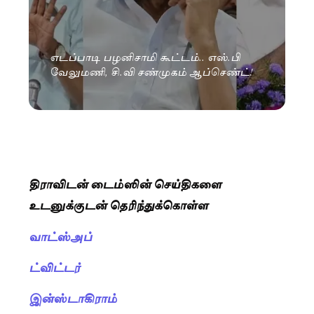
எடப்பாடி பழனிசாமி கூட்டம்.. எஸ்.பி
வேலுமணி, சி.வி சண்முகம் ஆப்செண்ட்!
திராவிடன் டைம்ஸின் செய்திகளை
உடனுக்குடன் தெரிந்துக்கொள்ள
வாட்ஸ்அப்
ட்விட்டர்
இன்ஸ்டாகிராம்