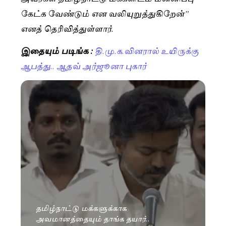
கேட்க வேண்டும் என வலியுறுத்துகிறேன்”
எனத் தெரிவித்துள்ளார்.
இதையும் படிங்க :
தி.மு.க.வினரால் உயிருக்கு
ஆபத்து.. ஆதவ் அர்ஜூனா புகார்
தமிழ்நாட்டு மக்களுக்காக
அவமானத்தையும் தாங்க தயார்..