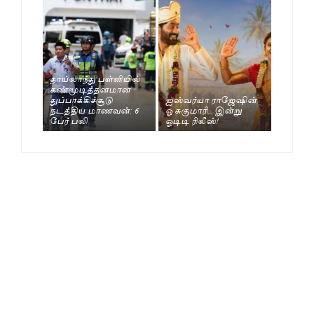
தாய்லாந்து பள்ளியில்
கண்மூடித்தனமான
துப்பாக்கிச்சூடு
ஐஸ்வர்யா ராஜேஷின்
நடத்திய மாணவன்: 6
ஓ சுகுமாரி.. இன்று
பேர் பலி
ஓடிடி ரிலீஸ்!