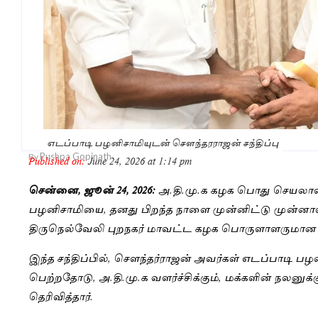
எடப்பாடி பழனிசாமியுடன் சௌந்தரராஜன் சந்திப்பு
Pushpa Gopinath
By
Published on:
June 24, 2026 at 1:14 pm
சென்னை, ஜூன் 24, 2026:
அ.தி.மு.க கழக பொது செயலாளர
பழனிசாமியை, தனது பிறந்த நாளை முன்னிட்டு முன்னாள
திருநெல்வேலி புறநகர் மாவட்ட கழக பொருளாளருமான P. ச
இந்த சந்திப்பில், சௌந்தர்ராஜன் அவர்கள் எடப்பாடி பழ
பெற்றதோடு, அ.தி.மு.க வளர்ச்சிக்கும், மக்களின் நலனுக
தெரிவித்தார்.