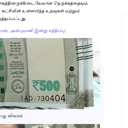
வாகத்தினருக்கிடையேயான நெருக்கத்தையும்,
ட்சியின் உள்ளார்ந்த உறவுகள் மற்றும்
்தப்பட்டது.
ாஸ், அன்புமணி இன்று சந்திப்பு!
முழு விவரம்