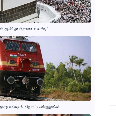
ி ரூ.35 ஆயிரமாக உயர்வு!
 முழு விவரம்- நோட் பண்ணுங்க!