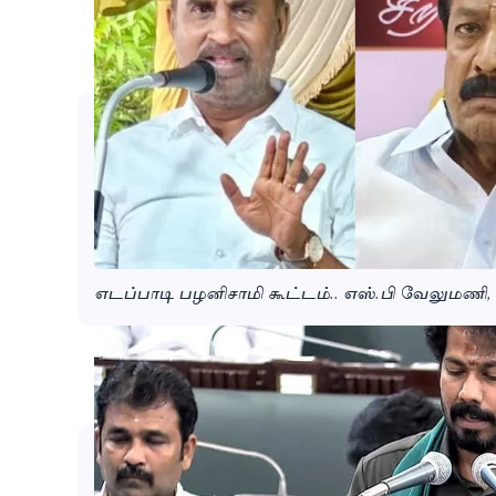
எடப்பாடி பழனிசாமி கூட்டம்.. எஸ்.பி வேலுமணி, 