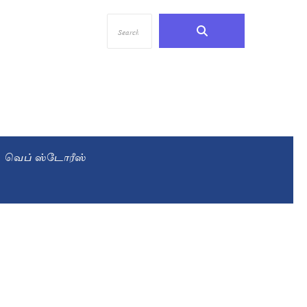
வெப் ஸ்டோரீஸ்