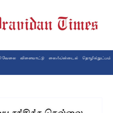
வி/வேலை
விளையாட்டு
லைஃப்ஸ்டைல்
தொழில்நுட்பம்
ை சந்தித்த நெல்லை