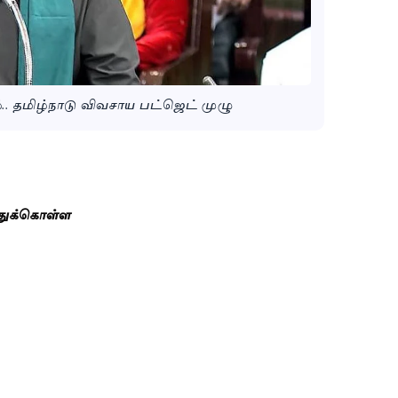
்.. தமிழ்நாடு விவசாய பட்ஜெட் முழு
்துக்கொள்ள