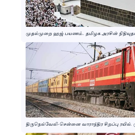
முதல்முறை ஹஜ் பயணம்.. தமிழக அரசின் நிதியுதவ
திருநெல்வேலி-சென்னை வாராந்திர சிறப்பு ரயில்.