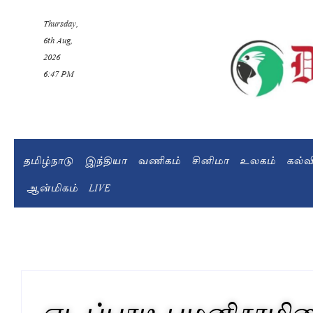
Thursday,
6th Aug,
2026
6:47 PM
தமிழ்நாடு
இந்தியா
வணிகம்
சினிமா
உலகம்
கல்
ஆன்மிகம்
LIVE
எடப்பாடி பழனிசாமிய