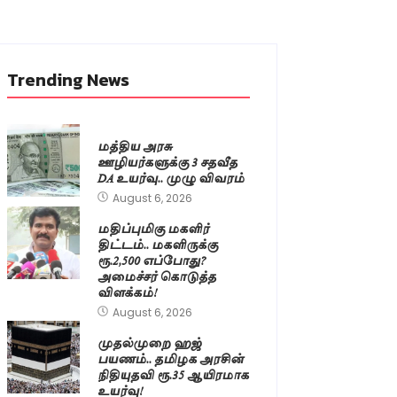
Trending News
மத்திய அரசு
ஊழியர்களுக்கு 3 சதவீத
DA உயர்வு.. முழு விவரம்
August 6, 2026
மதிப்புமிகு மகளிர்
திட்டம்.. மகளிருக்கு
ரூ.2,500 எப்போது?
அமைச்சர் கொடுத்த
விளக்கம்!
August 6, 2026
முதல்முறை ஹஜ்
பயணம்.. தமிழக அரசின்
நிதியுதவி ரூ.35 ஆயிரமாக
உயர்வு!