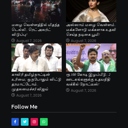
மழை வெள்ளத்தில் மிதந்த
அஸ்ஸாம் மழை வெள்ளம்..
டெல்லி.. ரெட் அலர்ட்
மக்களோடு மக்களாக உதவி
விடுப்பு!
செய்த நடிகை பூமி!
August 7, 2026
August 7, 2026
காவிரி தமிழ்நாட்டின்
ரூ.100 கோடி இழப்பீடு.. 2
உரிமை; ஒருபோதும் விட்டு
ஊடகங்களுக்கு உதயநிதி
தரமாட்டோம்..
வக்கீல் நோட்டீஸ்!
முதலமைச்சர் விஜய்
August 7, 2026
August 7, 2026
Follow Me