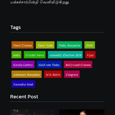
பக்கச்சார்பின்றி வெளியிடுகிறது.
Tags
Tamil Cinema
Tamil Nadu
Today Rasipalan
DMK
India
Cricket News
Assembly Election 2026
Vijay
Kerala Lottery
Gold rate Today
Bollywood Cinema
Anbumani Ramadoss
M K Stalin
Congress
Narendra Modi
Recent Post