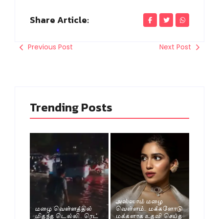
Share Article:
Previous Post
Next Post
Trending Posts
அஸ்ஸாம் மழை
மழை வெள்ளத்தில்
வெள்ளம்.. மக்களோடு
மிதந்த டெல்லி.. ரெட்
மக்களாக உதவி செய்த