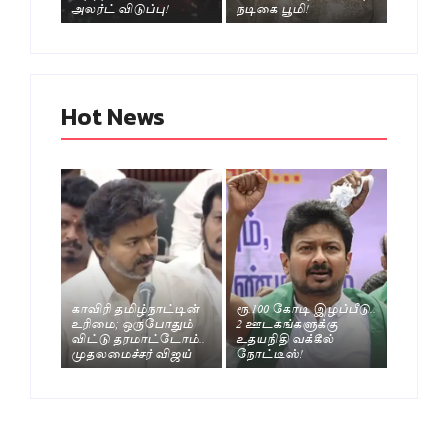
அலர்ட் விடுப்பு!
நடிகை பூமி!
Hot News
காவிரி தமிழ்நாட்டின்
ரூ.100 கோடி இழப்பீடு..
உரிமை; ஒருபோதும்
2 ஊடகங்களுக்கு
விட்டு தரமாட்டோம்..
உதயநிதி வக்கீல்
முதலமைச்சர் விஜய்
நோட்டீஸ்!