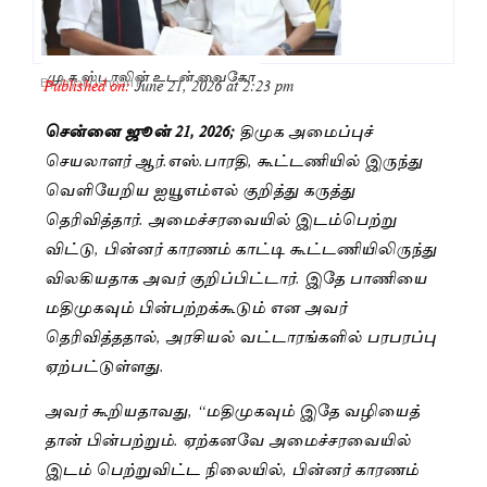
மு க ஸ்டாலின் உடன் வைகோ
Published on:
June 21, 2026 at 2:23 pm
By
Jayakrishnan R
சென்னை ஜூன் 21, 2026;
திமுக அமைப்புச்
செயலாளர் ஆர்.எஸ்.பாரதி, கூட்டணியில் இருந்து
வெளியேறிய ஐயூஎம்எல் குறித்து கருத்து
தெரிவித்தார். அமைச்சரவையில் இடம்பெற்று
விட்டு, பின்னர் காரணம் காட்டி கூட்டணியிலிருந்து
விலகியதாக அவர் குறிப்பிட்டார். இதே பாணியை
மதிமுகவும் பின்பற்றக்கூடும் என அவர்
தெரிவித்ததால், அரசியல் வட்டாரங்களில் பரபரப்பு
ஏற்பட்டுள்ளது.
அவர் கூறியதாவது, “மதிமுகவும் இதே வழியைத்
தான் பின்பற்றும். ஏற்கனவே அமைச்சரவையில்
இடம் பெற்றுவிட்ட நிலையில், பின்னர் காரணம்