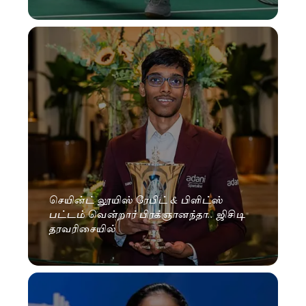
செயின்ட் லூயிஸ் ரேபிட் & பிளிட்ஸ்
பட்டம் வென்றார் பிரக்ஞானந்தா.. ஜிசிடி
தரவரிசையில்