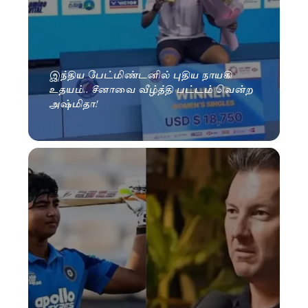
இந்திய பேட்மிண்டனில் புதிய நாயகி
உதயம்.. சீனாவை வீழ்த்தி பட்டம் வென்ற
அஷ்மிதா!