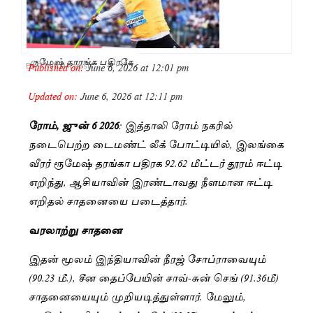
ருமேஷ் தாரங்க பதிரகே
Published on:
June 6, 2026 at 12:01 pm
By
Punitha Rajesh
Updated on:
June 6, 2026 at 12:11 pm
ரோம், ஜுன் 6 2026
: இத்தாலி ரோம் நகரில்
நடைபெற்ற டைமண்ட் லீக் போட்டியில், இலங்கை
வீரர் ரூமேஷ் தரங்கா பதிரக 92.62 மீட்டர் தூரம் ஈட்டி
எறிந்து, ஆசியாவின் இரண்டாவது நீளமான ஈட்டி
எறிதல் சாதனையை படைத்தார்.
வரலாற்று சாதனை
இதன் மூலம் இந்தியாவின் நீரஜ் சோப்ராவையும்
(90.23 மீ.), சீன தைப்பேயின் சாவ்-சுன் செங் (91.36மீ)
சாதனையையும் முறியடித்துள்ளார். மேலும்,