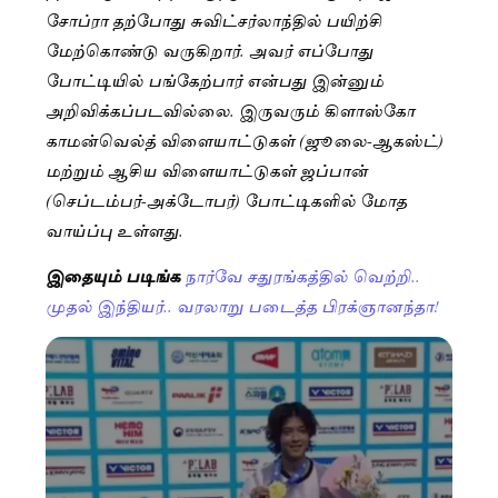
சோப்ரா தற்போது சுவிட்சர்லாந்தில் பயிற்சி
மேற்கொண்டு வருகிறார். அவர் எப்போது
போட்டியில் பங்கேற்பார் என்பது இன்னும்
அறிவிக்கப்படவில்லை. இருவரும் கிளாஸ்கோ
காமன்வெல்த் விளையாட்டுகள் (ஜூலை-ஆகஸ்ட்)
மற்றும் ஆசிய விளையாட்டுகள் ஜப்பான்
(செப்டம்பர்-அக்டோபர்) போட்டிகளில் மோத
வாய்ப்பு உள்ளது.
இதையும் படிங்க
நார்வே சதுரங்கத்தில் வெற்றி..
முதல் இந்தியர்.. வரலாறு படைத்த பிரக்ஞானந்தா!