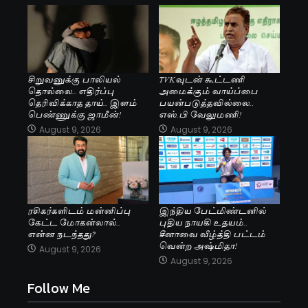
சிறுவனுக்கு பாலியல்
TVKவுடன் கூட்டணி
தொல்லை.. எதிர்ப்பு
அமைக்கும் வாய்ப்பை
தெரிவிக்காத தாய்.. இளம்
பயன்படுத்தவில்லை..
பெண்ணுக்கு ஜாமீன்!
எஸ்.பி வேலுமணி!
August 9, 2026
August 9, 2026
ரசிகர்களிடம் மன்னிப்பு
இந்திய பேட்மிண்டனில்
கேட்ட மோகன்லால்..
புதிய நாயகி உதயம்..
என்ன நடந்தது?
சீனாவை வீழ்த்தி பட்டம்
வென்ற அஷ்மிதா!
August 9, 2026
August 9, 2026
Follow Me