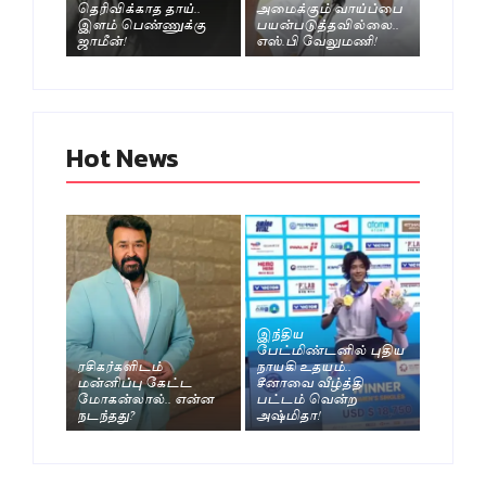
தெரிவிக்காத தாய்..
அமைக்கும் வாய்ப்பை
இளம் பெண்ணுக்கு
பயன்படுத்தவில்லை..
ஜாமீன்!
எஸ்.பி வேலுமணி!
Hot News
இந்திய
பேட்மிண்டனில் புதிய
ரசிகர்களிடம்
நாயகி உதயம்..
மன்னிப்பு கேட்ட
சீனாவை வீழ்த்தி
மோகன்லால்.. என்ன
பட்டம் வென்ற
நடந்தது?
அஷ்மிதா!