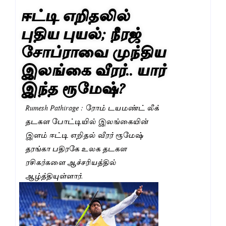
ஈட்டி எறிதலில்
புதிய புயல்; நீரஜ்
சோப்ராவை முந்திய
இலங்கை வீரர்.. யார்
இந்த ரூமேஷ்?
Rumesh Pathirage : ரோம் டயமண்ட் லீக்
தடகள போட்டியில் இலங்கையின்
இளம் ஈட்டி எறிதல் வீரர் ரூமேஷ்
தரங்கா பதிரகே உலக தடகள
ரசிகர்களை ஆச்சரியத்தில்
ஆழ்த்தியுள்ளார்.