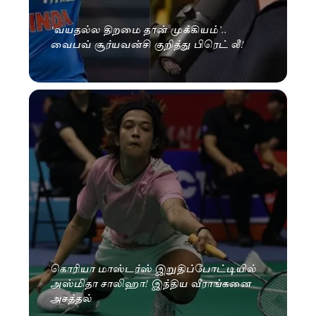
‘வயதல்ல திறமை தான் முக்கியம்’..
வைபவ் சூர்யவன்சி குறித்து பிரெட் லீ!
கொரியா மாஸ்டர்ஸ் இறுதிப்போட்டியில்
அஸ்மிதா சாலிஹா! இந்திய வீராங்கனை
அசத்தல்