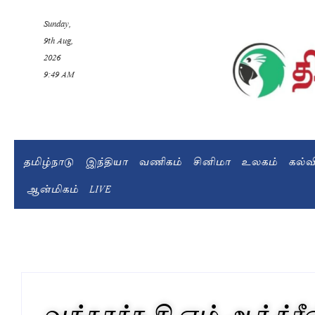
Sunday,
9th Aug,
2026
9:49 AM
தமிழ்நாடு
இந்தியா
வணிகம்
சினிமா
உலகம்
கல்
ஆன்மிகம்
LIVE
வந்தாச்சு சி.எம்.ஆர் க