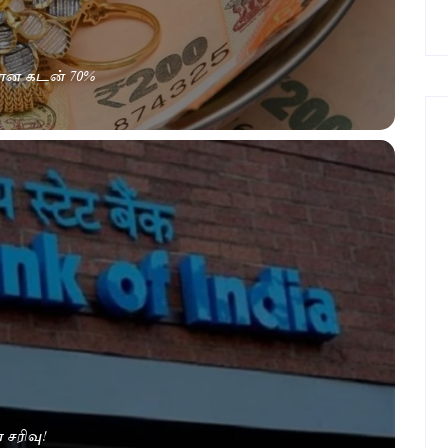
மான கடன் 70%
 சரிவு!