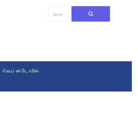
வெப் ஸ்டோரீஸ்