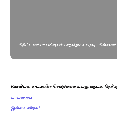
பிரிட்டானியா பங்குகள் 4 சதவீதம் உயர்வு.. பின்னண
திராவிடன் டைம்ஸின் செய்திகளை உடனுக்குடன் தெரிந
வாட்ஸ்அப்
இன்ஸ்டாகிராம்