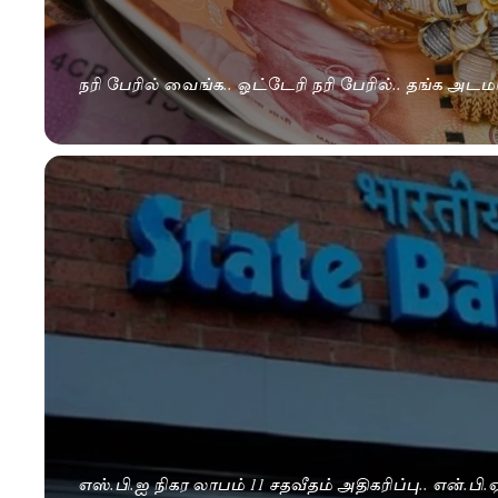
நரி பேரில் வைங்க.. ஓட்டேரி நரி பேரில்.. தங்க அட
எஸ்.பி.ஐ நிகர லாபம் 11 சதவீதம் அதிகரிப்பு.. என்.பி.ஏ