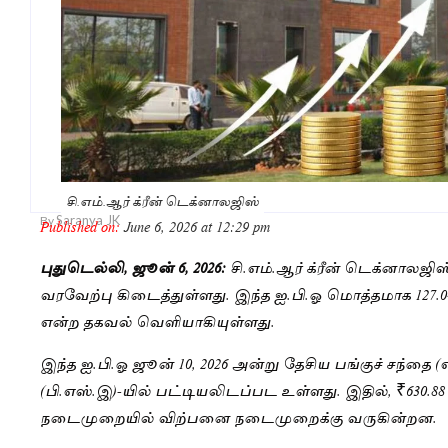
சி.எம்.ஆர் க்ரீன் டெக்னாலஜிஸ்
Saranya JK
By
Published on:
June 6, 2026 at 12:29 pm
புதுடெல்லி, ஜூன் 6, 2026:
சி.எம்.ஆர் க்ரீன் டெக்னாலஜிஸ
வரவேற்பு கிடைத்துள்ளது. இந்த ஐ.பி.ஓ மொத்தமாக 127.04
என்ற தகவல் வெளியாகியுள்ளது.
இந்த ஐ.பி.ஓ ஜூன் 10, 2026 அன்று தேசிய பங்குச் சந்தை (
(பி.எஸ்.இ)-யில் பட்டியலிடப்பட உள்ளது. இதில், ₹630.
நடைமுறையில் விற்பனை நடைமுறைக்கு வருகின்றன.