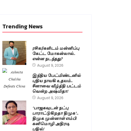
Trending News
ரசிகர்களிடம் மன்னிப்பு
கேட்ட மோகன்லால்..
என்ன நடந்தது?
August 9, 2026
இந்திய பேட்மிண்டனில்
புதிய நாயகி உதயம்..
சீனாவை வீழ்த்தி பட்டம்
வென்ற அஷ்மிதா!
August 9, 2026
‘பாஜகவுடன் நட்பு
பாராட்டுகிறதா திமுக’..
திமுக முன்னாள் எம்பி
கனிமொழி அதிரடி
பதில்!