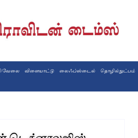
வி/வேலை
விளையாட்டு
லைஃப்ஸ்டைல்
தொழில்நுட்பம்
்ரீன் டெக்னாலஜிஸ்