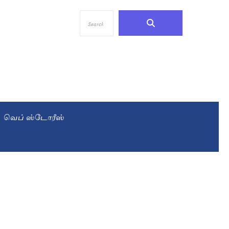
வெப் ஸ்டோரீஸ்