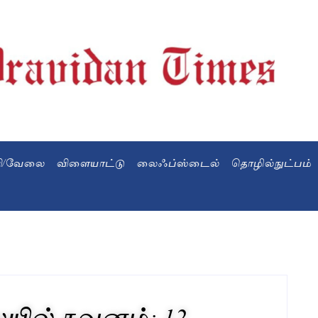
வி/வேலை
விளையாட்டு
லைஃப்ஸ்டைல்
தொழில்நுட்பம்
யில் கவனம்; 12