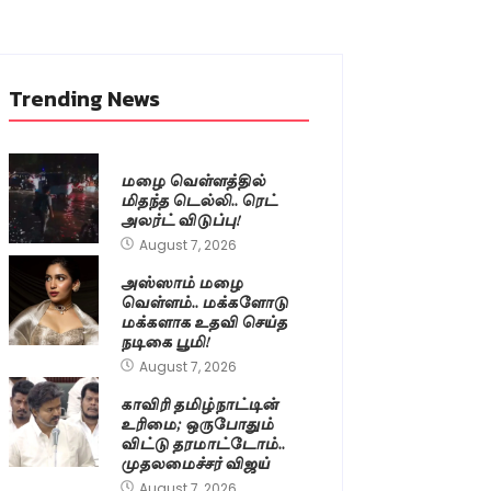
Trending News
மழை வெள்ளத்தில்
மிதந்த டெல்லி.. ரெட்
அலர்ட் விடுப்பு!
August 7, 2026
அஸ்ஸாம் மழை
வெள்ளம்.. மக்களோடு
மக்களாக உதவி செய்த
நடிகை பூமி!
August 7, 2026
காவிரி தமிழ்நாட்டின்
உரிமை; ஒருபோதும்
விட்டு தரமாட்டோம்..
முதலமைச்சர் விஜய்
August 7, 2026