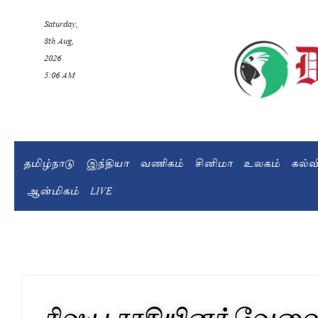
Saturday,
8th Aug,
2026
5:06 AM
தமிழ்நாடு
இந்தியா
வணிகம்
சினிமா
உலகம்
கல்
ஆன்மிகம்
LIVE
ரிஷப ராசியினர் வேலை