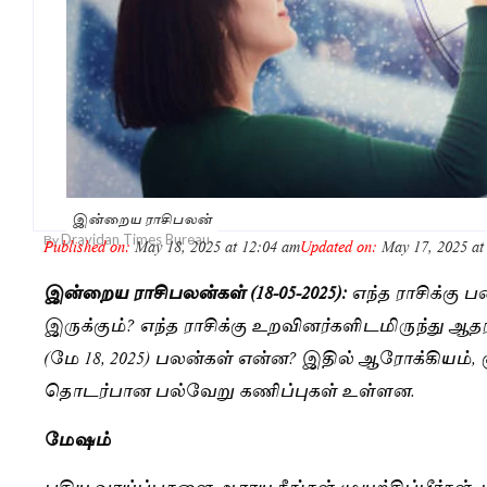
இன்றைய ராசிபலன்
Dravidan Times Bureau
By
Published on:
May 18, 2025 at 12:04 am
Updated on:
May 17, 2025 at
இன்றைய ராசிபலன்கள்
(18-05-2025):
எந்த ராசிக்கு 
இருக்கும்? எந்த ராசிக்கு உறவினர்களிடமிருந்து ஆத
(மே 18, 2025) பலன்கள் என்ன? இதில் ஆரோக்கியம்,
தொடர்பான பல்வேறு கணிப்புகள் உள்ளன.
மேஷம்
புதிய வாய்ப்புகளை ஆராய நீங்கள் முயற்சிப்பீர்கள