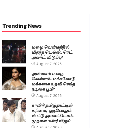
Trending News
மழை வெள்ளத்தில்
மிதந்த டெல்லி.. ரெட்
அலர்ட் விடுப்பு!
August 7, 2026
அஸ்ஸாம் மழை
வெள்ளம்.. மக்களோடு
மக்களாக உதவி செய்த
நடிகை பூமி!
August 7, 2026
காவிரி தமிழ்நாட்டின்
உரிமை; ஒருபோதும்
விட்டு தரமாட்டோம்..
முதலமைச்சர் விஜய்
August 7, 2026