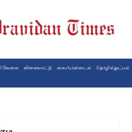
வி/வேலை
விளையாட்டு
லைஃப்ஸ்டைல்
தொழில்நுட்பம்
ாடி