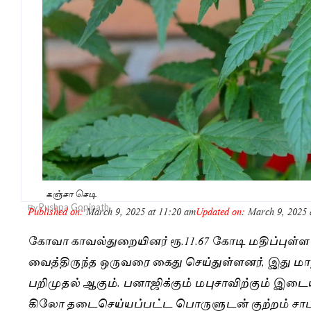
கஞ்சா செடி
Pushpa Gopinath
By
Published on:
March 9, 2025 at 11:20 am
Updated on:
March 9, 2025 
கோவா காவல்துறையினர் ரூ.11.67 கோடி மதிப்பு
வைத்திருந்த ஒருவரை கைது செய்துள்ளனர், இது ம
பறிமுதல் ஆகும். பனாஜிக்கும் மபுசாவிற்கும் இடையி
கிலோ தடைசெய்யப்பட்ட பொருளுடன் குற்றம் சாட்ட