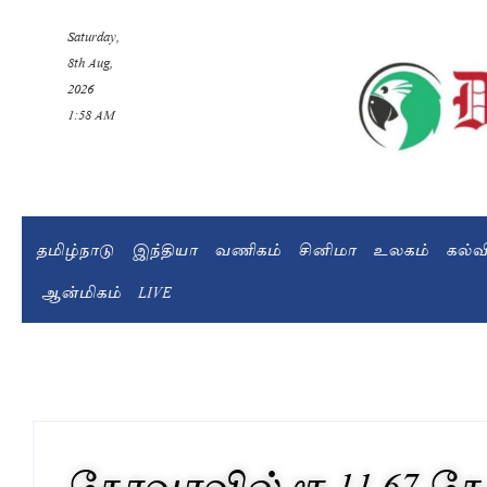
Saturday,
8th Aug,
2026
1:58 AM
தமிழ்நாடு
இந்தியா
வணிகம்
சினிமா
உலகம்
கல்
ஆன்மிகம்
LIVE
கோவாவில் ரூ.11.67 கே