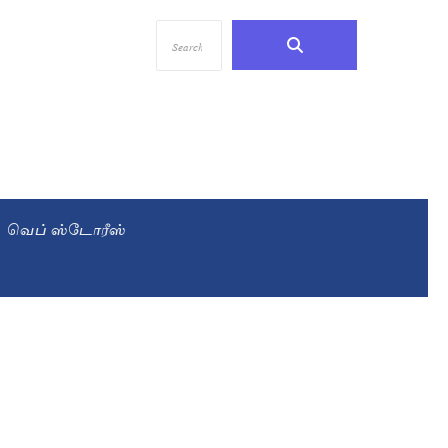
வெப் ஸ்டோரீஸ்