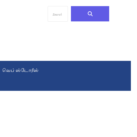
வெப் ஸ்டோரீஸ்