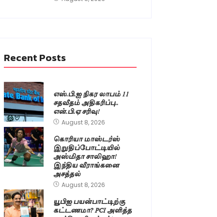
Recent Posts
எஸ்.பி.ஐ நிகர லாபம் 11
சதவீதம் அதிகரிப்பு..
என்.பி.ஏ சரிவு!
August 8, 2026
கொரியா மாஸ்டர்ஸ்
இறுதிப்போட்டியில்
அஸ்மிதா சாலிஹா!
இந்திய வீராங்கனை
அசத்தல்
August 8, 2026
யூபிஐ பயன்பாட்டிற்கு
கட்டணமா? PCI அளித்த