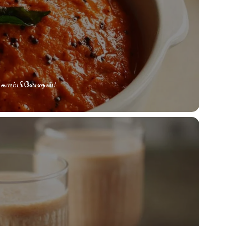
் காம்பினேஷன்!