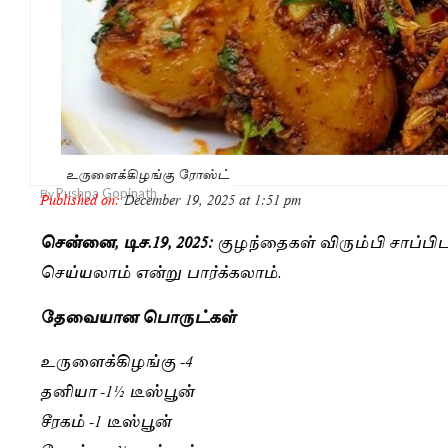
உருளைக்கிழங்கு ரோஸ்ட்
Pushpa Gopinath
By
Published on:
December 19, 2025 at 1:51 pm
சென்னை, டிச.19, 2025:
குழந்தைகள் விரும்பி சாப்பி
செய்யலாம் என்று பார்க்கலாம்.
தேவையான பொருட்கள்
உருளைக்கிழங்கு -4
தனியா -1½ டீஸ்பூன்
சீரகம் -1 டீஸ்பூன்