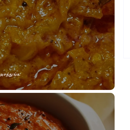
சத்துங்க!