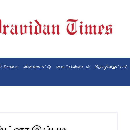
வி/வேலை
விளையாட்டு
லைஃப்ஸ்டைல்
தொழில்நுட்பம்
்ட்னா இப்படி