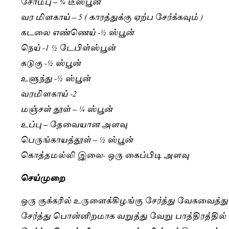
சோம்பு – ¾ டீஸ்பூன்
வர மிளகாய் – 5 ( காரத்துக்கு ஏற்ப சேர்க்கவும் )
கடலை எண்ணெய் -½ ஸ்பூன்
நெய் -1 ½ டேபிள்ஸ்பூன்
கடுகு -½ ஸ்பூன்
உளுந்து -½ ஸ்பூன்
வரமிளகாய் -2
மஞ்சள் தூள் – ¼ ஸ்பூன்
உப்பு – தேவையான அளவு
பெருங்காயத்தூள் – ½ ஸ்பூன்
கொத்தமல்லி இலை- ஒரு கைப்பிடி அளவு
செய்முறை
ஒரு குக்கரில் உருளைக்கிழங்கு சேர்த்து வேகவைத்த
சேர்த்து பொன்னிறமாக வறுத்து வேறு பாத்திரத்தில் 