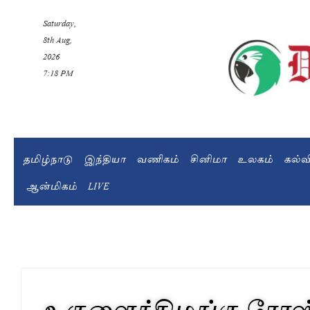
Saturday,
8th Aug,
2026
7:18 PM
தமிழ்நாடு
இந்தியா
வணிகம்
சினிமா
உலகம்
கல்
ஆன்மிகம்
LIVE
உருளைக்கிழங்கு ரோஸ