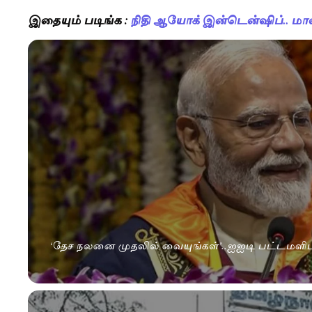
இதையும் படிங்க :
நிதி ஆயோக் இன்டென்ஷிப்.. மா
‘தேச நலனை முதலில் வையுங்கள்’..ஐஐடி பட்டமளிப்