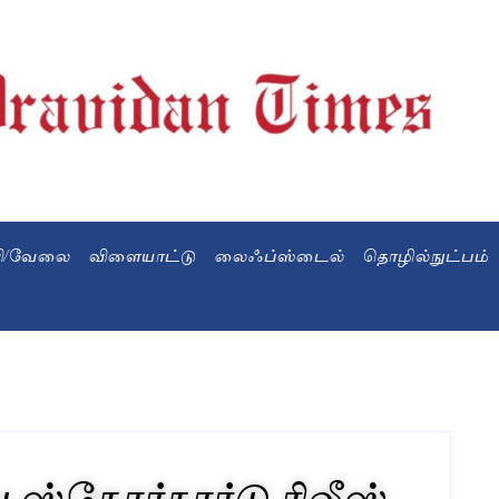
வி/வேலை
விளையாட்டு
லைஃப்ஸ்டைல்
தொழில்நுட்பம்
 ஸ்கோர்கார்டு ரிலீஸ்..