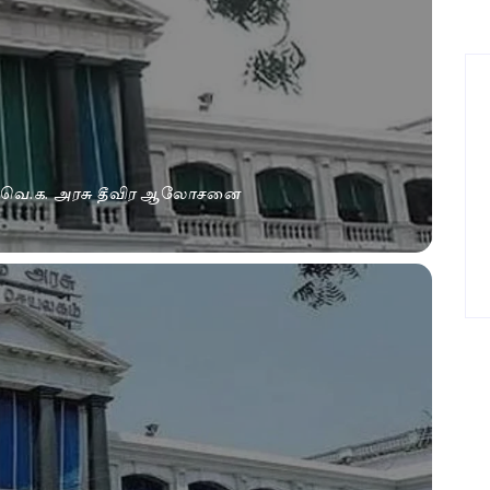
? த.வெ.க. அரசு தீவிர ஆலோசனை