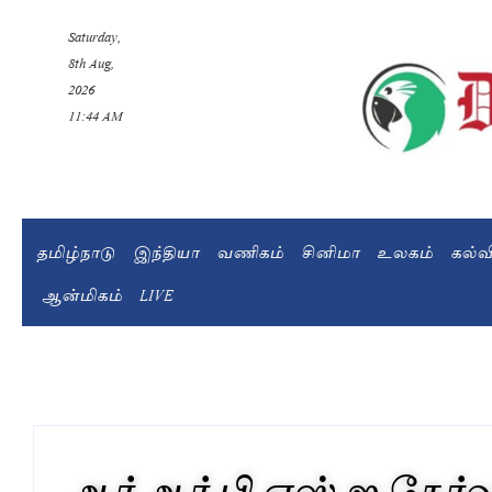
Saturday,
8th Aug,
2026
11:44 AM
தமிழ்நாடு
இந்தியா
வணிகம்
சினிமா
உலகம்
கல்
ஆன்மிகம்
LIVE
ஆர்.ஆர்.பி எஸ்.ஐ தேர்வு