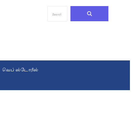
வெப் ஸ்டோரீஸ்