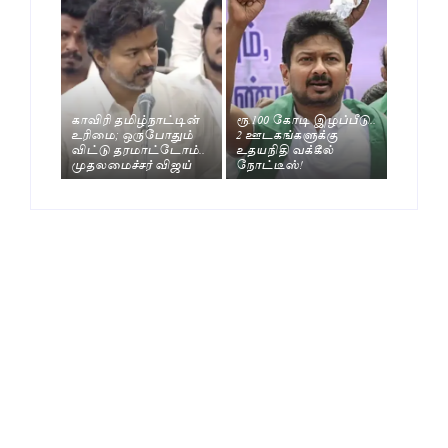
காவிரி தமிழ்நாட்டின்
ரூ.100 கோடி இழப்பீடு..
உரிமை; ஒருபோதும்
2 ஊடகங்களுக்கு
விட்டு தரமாட்டோம்..
உதயநிதி வக்கீல்
முதலமைச்சர் விஜய்
நோட்டீஸ்!