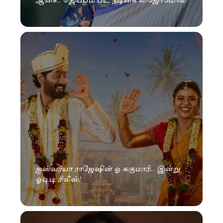
ஐஸ்வர்யா ராஜேஷின் ஓ சுகுமாரி.. இன்று
ஓடிடி ரிலீஸ்!