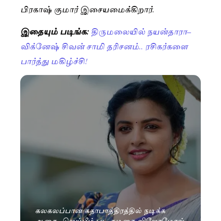
பிரகாஷ் குமார் இசையமைக்கிறார்.
இதையும் படிங்க:
திருமலையில் நயன்தாரா–
விக்னேஷ் சிவன் சாமி தரிசனம்.. ரசிகர்களை
பார்த்து மகிழ்ச்சி!
கலகலப்பான கதாபாத்திரத்தில் நடிக்க
ஆசை.. ஜெய்பீம் பட நடிகை லிஜோமோல்