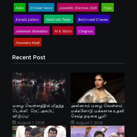
India
Cricket News
Assembly Election 2026
Vijay
Kerala Lottery
Gold rate Today
Bollywood Cinema
Anbumani Ramadoss
M K Stalin
Congress
Narendra Modi
Recent Post
மழை வெள்ளத்தில் மிதந்த
அஸ்ஸாம் மழை வெள்ளம்..
டெல்லி.. ரெட் அலர்ட்
மக்களோடு மக்களாக உதவி
விடுப்பு!
செய்த நடிகை பூமி!
August 7, 2026
August 7, 2026