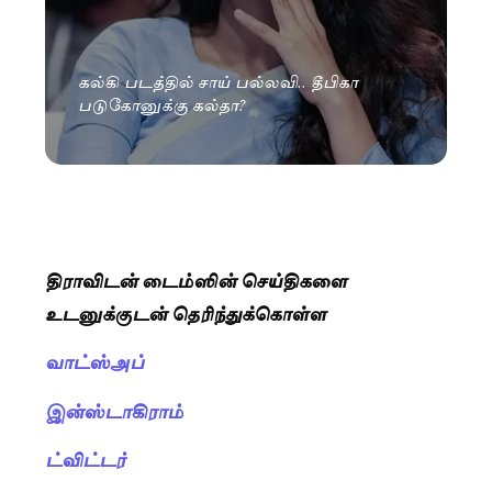
கல்கி படத்தில் சாய் பல்லவி.. தீபிகா
படுகோனுக்கு கல்தா?
திராவிடன் டைம்ஸின் செய்திகளை
உடனுக்குடன் தெரிந்துக்கொள்ள
வாட்ஸ்அப்
இன்ஸ்டாகிராம்
ட்விட்டர்