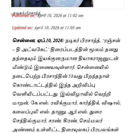
நடிகர் பிரசாந்த்
Published on:
April 10, 2026 at 11:02 am
By
Akila Ramakrishnan
Updated on:
April 10, 2026 at 11:03 am
சென்னை, ஏப்.10, 2026:
நடிகர் பிரசாந்த், ‘ரஞ்சன்
– தி அட்வகேட்’ திரைப்படத்தின் மூலம் தனது
தந்தையும் இயக்குனருமான தியாகராஜனுடன்
மீண்டும் இணையவுள்ளார். சென்னையில்
நடைபெற்ற பிரசாந்தின் 53வது பிறந்தநாள்
கொண்டாட்டத்தில் இந்த அறிவிப்பு
வெளியிடப்பட்டது. இவ்விழாவில் வெற்றி
மாறன், கே.எஸ். ரவிக்குமார், கார்த்திக், விஷால்,
கலைப்புலி எஸ். தாணு, ஆர்.எஸ். துரை
செந்தில்குமார், சரண், கிரண், செம்மலர்
அண்ணம் உள்ளிட்ட திரையுலகப் பிரபலங்கள்