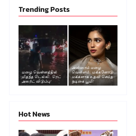
Trending Posts
அஸ்ஸாம் மழை
மழை வெள்ளத்தில்
வெள்ளம்.. மக்களோடு
மிதந்த டெல்லி.. ரெட்
மக்களாக உதவி செய்த
அலர்ட் விடுப்பு!
நடிகை பூமி!
Hot News