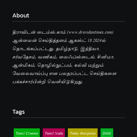
About
திராவிடன் டைம்ஸ்.காம் (www.dravidantimes.com)
ஆன்லைன் செய்தித்தளம் ஆகஸ்ட் 18 2024ல்
தொடங்கப்பட்டது. தமிழ்நாடு, இந்தியா,
சர்வதேசம், வணிகம், லைஃப்ஸ்டைல், சினிமா,
ஆன்மிகம், தொழில்நுட்பம், கல்வி மற்றும்
வேலைவாய்ப்பு என பலதரப்பட்ட செய்திகளை
பக்கச்சார்பின்றி வெளியிடுகிறது.
Tags
Tamil Cinema
Tamil Nadu
Today Rasipalan
DMK