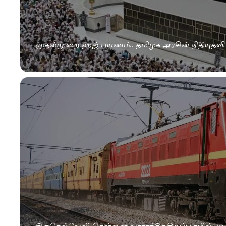
முதல்முறை ஹஜ் பயணம்.. தமிழக அரசின் நிதியுதவி 
திருநெல்வேலி-சென்னை வாராந்திர சிறப்பு ரயில். ம