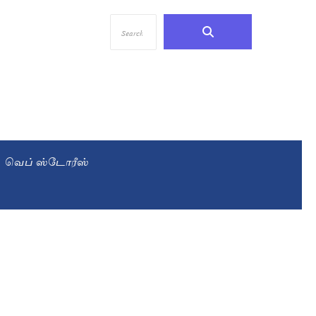
வெப் ஸ்டோரீஸ்