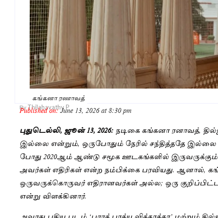
கங்கனா ரணாவத்
Thilahavathy P
By
Published on:
June 13, 2026 at 8:30 pm
புதுடெல்லி, ஜூன் 13, 2026:
நடிகை கங்கனா ரனாவத், தில
இல்லை என்றும், ஒருபோதும் நேரில் சந்தித்ததே இல்லை எ
போது 2020ஆம் ஆண்டு சமூக ஊடகங்களில் இருவருக்கு
அவர்கள் எதிரிகள் என்ற நம்பிக்கை பரவியது. ஆனால், கங்
ஒருவருக்கொருவர் எதிரானவர்கள் அல்ல; ஒரு குறிப்பிட்ட
என்று விளக்கினார்.
அவரது புதிய படம் ‘பாரத் பாக்ய வித்தாத்தா’ மற்றும் த