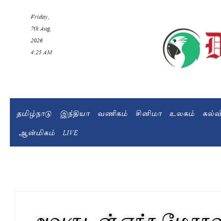
Friday,
7th Aug,
2026
4:25 AM
தமிழ்நாடு
இந்தியா
வணிகம்
சினிமா
உலகம்
கல்
ஆன்மிகம்
LIVE
அவருடன் எந்த மோதலு