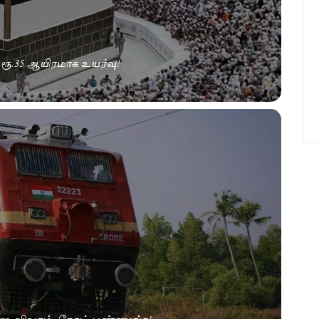
ரூ.35 ஆயிரமாக உயர்வு!
ுழு விவரம்- நோட் பண்ணுங்க!