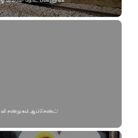
.வி சண்முகம் ஆப்செண்ட்!