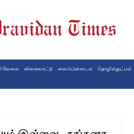
வி/வேலை
விளையாட்டு
லைஃப்ஸ்டைல்
தொழில்நுட்பம்
ம் இல்லை.. கங்கனா