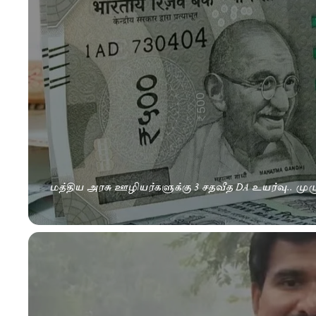
மத்திய அரசு ஊழியர்களுக்கு 3 சதவீத DA உயர்வு.. மு