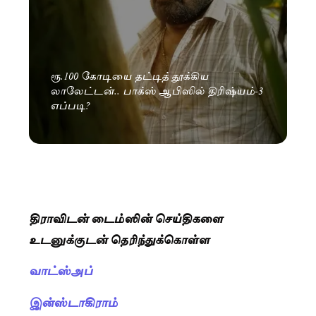
ரூ.100 கோடியை தட்டித் தூக்கிய
லாலேட்டன்.. பாக்ஸ் ஆபிஸில் திரிஷ்யம்-3
எப்படி?
திராவிடன் டைம்ஸின் செய்திகளை
உடனுக்குடன் தெரிந்துக்கொள்ள
வாட்ஸ்அப்
இன்ஸ்டாகிராம்