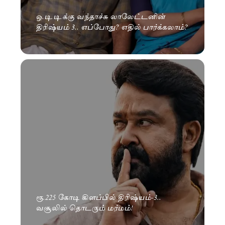
ஒ.டி.டி.க்கு வந்தாச்சு லாலேட்டனின்
திரிஷ்யம் 3.. எப்போது? எதில் பார்க்கலாம்?
ரூ.225 கோடி கிளப்பில் திரிஷ்யம்-3..
வசூலில் தொடரும் மர்மம்!