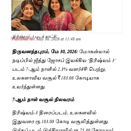
திரிஷ்யம்- 3 படக் காட்சி
Published on:
May 30, 2026 at 11:48 am
By
Thilahavathy P
திருவனந்தபுரம், மே 30, 2026:
மோகன்லால்
நடிப்பில் ஜீத்து ஜோசப் இயக்கிய ‘திரிஷ்யம் 3’
படம் 7-ஆம் நாளில் 2.3% வளர்ச்சி பெற்று,
உலகளாவிய வசூல் ₹183.08 கோடியாக
உயர்ந்துள்ளது.
7-ஆம் நாள் வசூல் நிலவரம்
திரிஷ்யம்-3 திரைப்படம், உலகளவில்
இதுவரை ரூ.183.08 கோடி வசூலித்துள்ளது.
இந்தப் படம் இந்தியாவில் ரூ.75.30 கோடியும்,