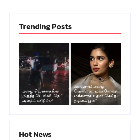
Trending Posts
அஸ்ஸாம் மழை
மழை வெள்ளத்தில்
வெள்ளம்.. மக்களோடு
மிதந்த டெல்லி.. ரெட்
மக்களாக உதவி செய்த
அலர்ட் விடுப்பு!
நடிகை பூமி!
Hot News