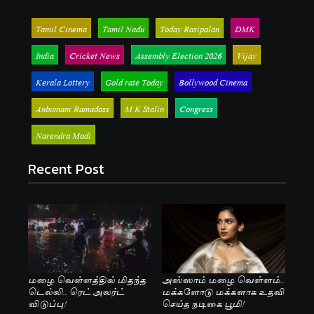
Tamil Cinema
Tamil Nadu
Today Rasipalan
DMK
India
Cricket News
Assembly Election 2026
Vijay
Kerala Lottery
Gold rate Today
Bollywood Cinema
Anbumani Ramadoss
M K Stalin
Congress
Narendra Modi
Recent Post
மழை வெள்ளத்தில் மிதந்த
அஸ்ஸாம் மழை வெள்ளம்..
டெல்லி.. ரெட் அலர்ட்
மக்களோடு மக்களாக உதவி
விடுப்பு!
செய்த நடிகை பூமி!