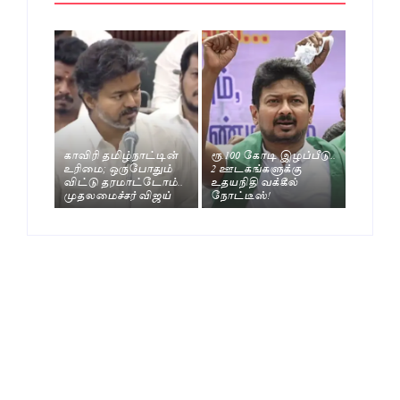
காவிரி தமிழ்நாட்டின்
ரூ.100 கோடி இழப்பீடு..
உரிமை; ஒருபோதும்
2 ஊடகங்களுக்கு
விட்டு தரமாட்டோம்..
உதயநிதி வக்கீல்
முதலமைச்சர் விஜய்
நோட்டீஸ்!